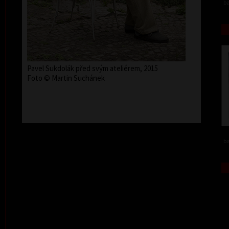
ba
Pavel Sukdolák před svým ateliérem, 2015
Foto © Martin Suchánek
ba