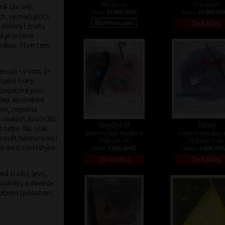
48 x 45 cm
52 x 48 cm
 síle linií,
cena:
12 000,00 Kč
cena:
12 000,00 
ch, vyznačujících
 motivy i znaky
á je určena
rálou, čtvercem,
evuje i v tom, že
 sama tvary
Kompozice jsou
ejí abstraktní
ami, zejména
 i malých živočichů.
Smyčka III
Tunel
o sebe. Nic však
barevný lept, bez data
barevný lept, bez 
o svět harmonický i
29,5 x 23 cm
25,5 x 22,5 cm
y mezi zřetelnými
cena:
3 600,00 Kč
cena:
3 600,00 
á si věcí, jevů,
d podněty a dovede
sobním způsobem.