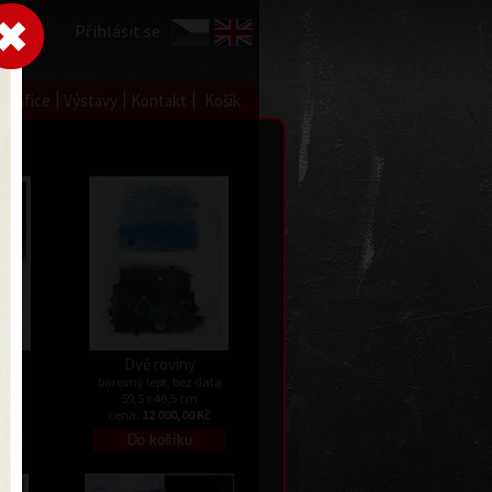
Přihlásit se
|
|
|
 grafice
Výstavy
Kontakt
Košík
Dvě roviny
data
barevný lept, bez data
59,5 x 46,5 cm
Kč
cena:
12 000,00 Kč