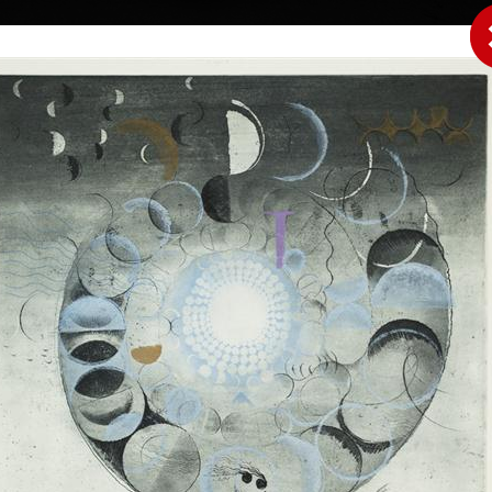
|
|
|
|
|
Home
Umělci
Vybrat dílo
Vybrat dárek
O galerii
O
Sbírky
dolák
 12.6.2022
Babylonská věž II
Brána
barevný lept, bez data
barevný lept, bez 
55 x 48 cm
59 cm
á ve zvyku
cena:
12 000,00 Kč
cena:
12 000,00 
. Zřejmě nepřikládá
avda, že míjející
i výkyvům času