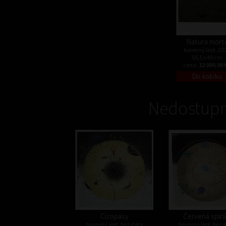
Natura mort
barevný lept, 20
55,5 x 49 cm
cena:
12 000,00 
Nedostupn
Cizopasy
Červená spirá
barevný lept, bez data
barevný lept, bez 