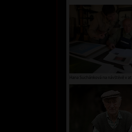
Hana Suchánková na návštěvě v ate