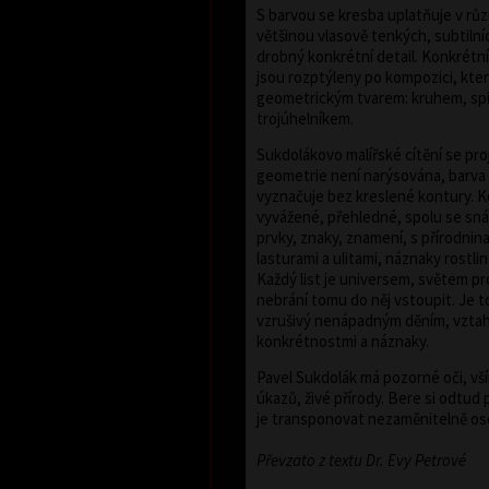
S barvou se kresba uplatňuje v různé
většinou vlasově tenkých, subtilní
drobný konkrétní detail. Konkrétní
jsou rozptýleny po kompozici, kter
geometrickým tvarem: kruhem, spi
trojúhelníkem.
Sukdolákovo malířské cítění se proj
geometrie není narýsována, barva
vyznačuje bez kreslené kontury. 
vyvážené, přehledné, spolu se snáš
prvky, znaky, znamení, s přírodnin
lasturami a ulitami, náznaky rostlin
Každý list je universem, světem pr
nebrání tomu do něj vstoupit. Je t
vzrušivý nenápadným děním, vztah
konkrétnostmi a náznaky.
Pavel Sukdolák má pozorné oči, vším
úkazů, živé přírody. Bere si odtu
je transponovat nezaměnitelně o
Převzato z textu Dr. Evy Petrové