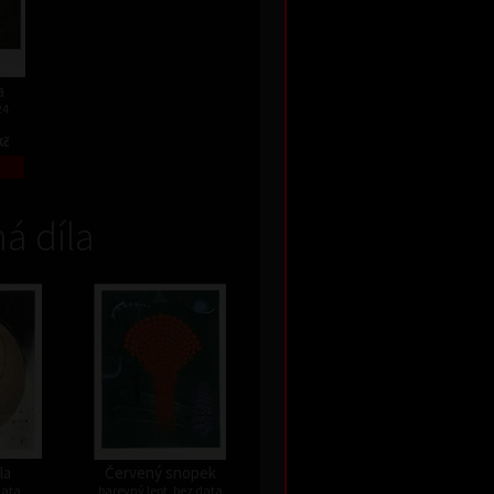
a
24
Kč
á díla
la
Červený snopek
data
barevný lept, bez data