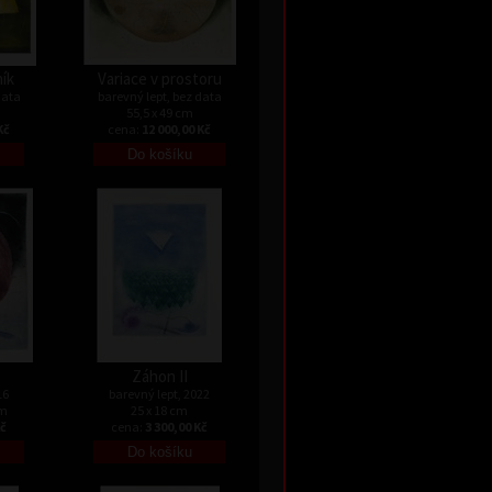
ník
Variace v prostoru
data
barevný lept, bez data
55,5 x 49 cm
Kč
cena:
12 000,00 Kč
Záhon II
16
barevný lept, 2022
cm
25 x 18 cm
Kč
cena:
3 300,00 Kč