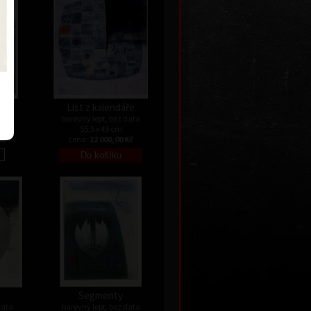
.
List z kalendáře
data
barevný lept, bez data
55,5 x 49 cm
Kč
cena:
12 000,00 Kč
Segmenty
data
barevný lept, bez data