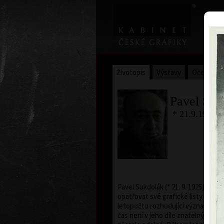
Životopis
Výstavy
Ocenění
Pavel Suk
* 21.9.1925 †
Pavel Sukdolák (* 21. 9. 1925) nem
opatřovat své grafické listy datem
letopočtu rozhodující význam. Je pr
čas není v jeho díle znatelný, vůč