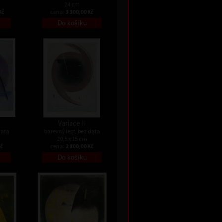
24 cm
Kč
cena:
3 300,00 Kč
Variace II
data
barevný lept, bez data
20,5 x 15 cm
Kč
cena:
2 800,00 Kč