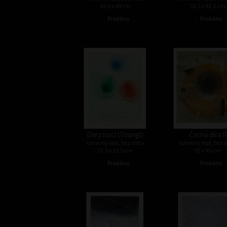
49,5 x 49 cm
50,5 x 48,5 cm
•
•
Prodáno
Prodáno
Dary noci (Triangl)
Černá díra II
barevný lept, bez data
barevný lept, bez 
17,5 x 13,5 cm
52 x 45 cm
•
•
Prodáno
Prodáno