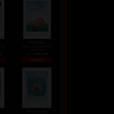
I
Mimoběžky
data
barevný lept, bez data
32 x 24 cm
Kč
cena:
4 600,00 Kč
Vrstvy (malé)