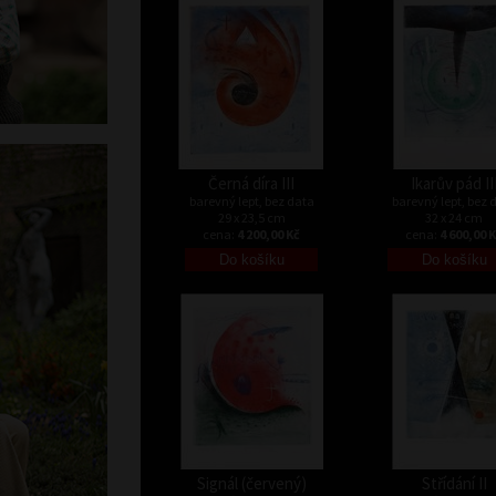
Černá díra III
Ikarův pád II
barevný lept, bez data
barevný lept, bez 
29 x 23,5 cm
32 x 24 cm
cena:
4 200,00 Kč
cena:
4 600,00 
Signál (červený)
Střídání II