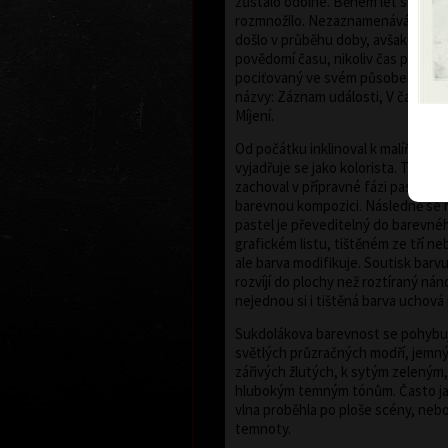
zůstalo odolné. Během let se ovš
rozmnožilo. Nezaznamenává sice u
došlo v průběhu doby, avšak vyjad
povědomí času, nikoliv čas přesně 
pociťovaný ve svém působení. Vyp
názvy: Záznam události, V čase, Pr
Míjení.
Od počátku inklinoval k malířství, 
vyjadřuje se jako kolorista. Tento k
zachoval v přípravné fázi pastelů, j
barevnou kompozici. Následně se 
pastel je převeditelný do barevné
grafickém listu, tištěném ze tří ne
ale barva modifikuje. Soutisk barvu
rozvíjí do plochy než roztíraný nán
nejednou si i tištěná barva uchová 
Sukdolákova barevnost se pohybuj
světlých průzračných modří, jemn
zářivých žlutých, k sytým zeleným
hlubokým temným tónům. Často ja
vlna proběhla po ploše scény, nebo 
temnoty.