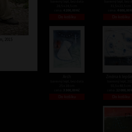
barevný lept, bez data
barevný lept, bez 
28,5 x 24,5 cm
31,5 x 23,5 cm
cena:
4 200,00 Kč
cena:
4 600,00 
m, 2015
Arch
Změna k lepší
barevný lept, bez data
barevný lept, 20
25 x 18 cm
55,5 x 48,5 cm
cena:
3 300,00 Kč
cena:
12 000,00 