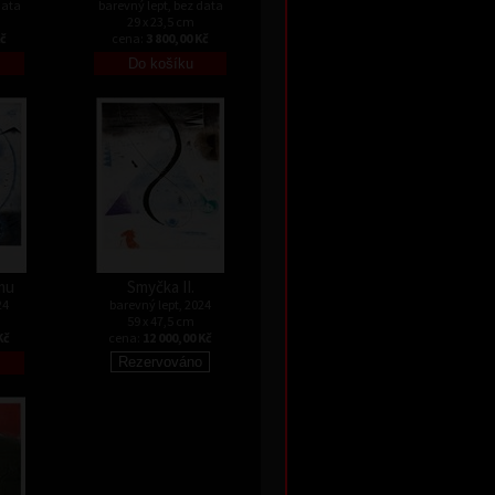
data
barevný lept, bez data
29 x 23,5 cm
Kč
cena:
3 800,00 Kč
mu
Smyčka II.
24
barevný lept, 2024
59 x 47,5 cm
Kč
cena:
12 000,00 Kč