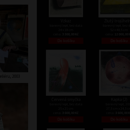
Vzkaz
Žlutý trojúhel
barevný lept, bez data
barevný lept, bez 
24 x 18 cm
52 x 48,5 cm
cena:
3 300,00 Kč
cena:
12 000,00 
liéru, 2003
Červená smyčka
Kapka (2)
barevný lept, bez data
barevný lept, 20
25 x 21 cm
27,5 cm x 24,5 
cena:
3 600,00 Kč
cena:
3 600,00 