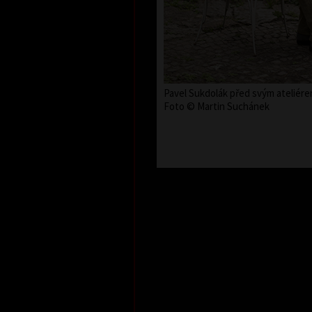
Pavel Sukdolák před svým ateliére
Foto © Martin Suchánek