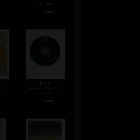
24 x 18 cm
•
Prodáno
Dráhy
data
barevný lept, bez data
30 cm
•
Prodáno