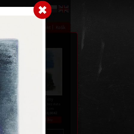
Přihlásit se
|
|
|
 grafice
Výstavy
Kontakt
Košík
Dvě roviny
data
barevný lept, bez data
59,5 x 46,5 cm
Kč
cena:
12 000,00 Kč