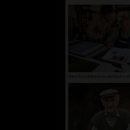
Hana Suchánková na návštěvě v ate