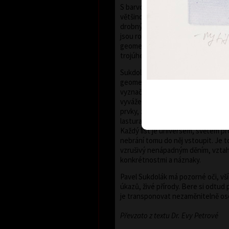
S barvou se kresba uplatňuje v různé
většinou vlasově tenkých, subtilní
drobný konkrétní detail. Konkrétní
jsou rozptýleny po kompozici, kter
geometrickým tvarem: kruhem, spi
trojúhelníkem.
Sukdolákovo malířské cítění se proj
geometrie není narýsována, barva
vyznačuje bez kreslené kontury. 
vyvážené, přehledné, spolu se snáš
prvky, znaky, znamení, s přírodnin
lasturami a ulitami, náznaky rostlin
Každý list je universem, světem pr
nebrání tomu do něj vstoupit. Je t
vzrušivý nenápadným děním, vztah
konkrétnostmi a náznaky.
Pavel Sukdolák má pozorné oči, vším
úkazů, živé přírody. Bere si odtu
je transponovat nezaměnitelně o
Převzato z textu Dr. Evy Petrové