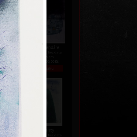
.
List z kalendáře
data
barevný lept, bez data
55,5 x 49 cm
Kč
cena:
12 000,00 Kč
Segmenty
data
barevný lept, bez data