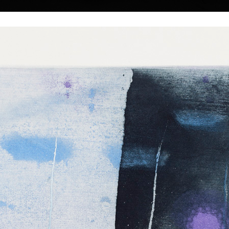
|
|
|
|
|
Home
Umělci
Vybrat dílo
Vybrat dárek
O galerii
O
Sbírky
dolák
 12.6.2022
Babylonská věž II
Brána
barevný lept, bez data
barevný lept, bez 
55 x 48 cm
59 cm
á ve zvyku
cena:
12 000,00 Kč
cena:
12 000,00 
. Zřejmě nepřikládá
avda, že míjející
i výkyvům času