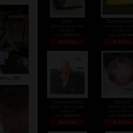
Vzkaz
Žlutý trojúhel
barevný lept, bez data
barevný lept, bez 
24 x 18 cm
52 x 48,5 cm
cena:
3 300,00 Kč
cena:
12 000,00 
liéru, 2003
Červená smyčka
Kapka (2)
barevný lept, bez data
barevný lept, 20
25 x 21 cm
27,5 cm x 24,5 
cena:
3 600,00 Kč
cena:
3 600,00 