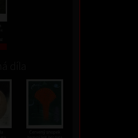
a
24
Kč
á díla
la
Červený snopek
data
barevný lept, bez data