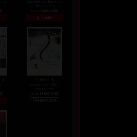
data
barevný lept, bez data
29 x 23,5 cm
Kč
cena:
3 800,00 Kč
mu
Smyčka II.
24
barevný lept, 2024
59 x 47,5 cm
Kč
cena:
12 000,00 Kč