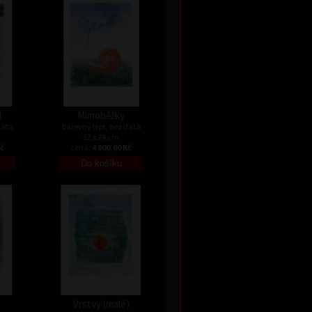
I
Mimoběžky
data
barevný lept, bez data
32 x 24 cm
Kč
cena:
4 600,00 Kč
Vrstvy (malé)