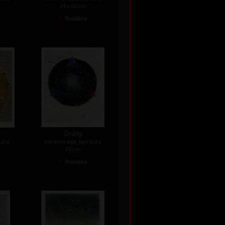
24 x 18 cm
•
Prodáno
Dráhy
data
barevný lept, bez data
30 cm
•
Prodáno