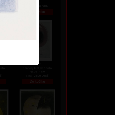
24 cm
Kč
cena:
3 300,00 Kč
Variace II
data
barevný lept, bez data
20,5 x 15 cm
Kč
cena:
2 800,00 Kč