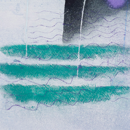
em neobyčejně
dálosti k nimž
řuje obecné
určený, ale
ovídají o tom samy
oměna, Střídání,
vnímá okolní svět a
K poctě Antonína Dvořáka
Ikarův pád III
oloristický základ
barevný lept, bez data
barevný lept, bez 
imiž si ujasňuje
55 x 47,5 cm
59 x 48,5 cm
cena:
12 000,00 Kč
cena:
12 000,00 
rozhoduje, který
ho leptu. Na
bo čtyř desek, se
 jinak odstiňuje a
os pastelu, avšak
intenzitu pastelu.
e na stupnici od
ých růžových,
, červeným, až k
ko by světelná
světla zasvítí z
Mrak (fialový)
Představa I
barevný lept, bez data
barevný lept, bez 