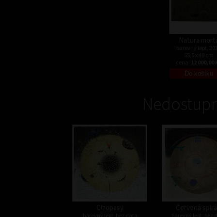
Natura mort
barevný lept, 20
55,5 x 49 cm
cena:
12 000,00 
Nedostupn
Cizopasy
Červená spirá
barevný lept, bez data
barevný lept, bez 