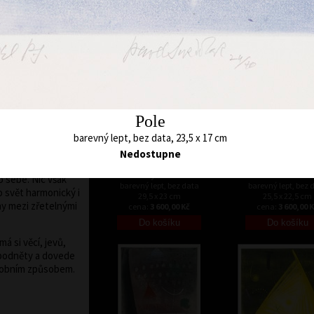
48 x 45 cm
52 x 48 cm
 síle linií,
cena:
12 000,00 Kč
cena:
12 000,00 
ch, vyznačujících
 motivy i znaky
á je určena
rálou, čtvercem,
evuje i v tom, že
 sama tvary
Pole
Kompozice jsou
barevný lept, bez data, 23,5 x 17 cm
ejí abstraktní
ami, zejména
Nedostupne
 i malých živočichů.
Smyčka III
Tunel
o sebe. Nic však
barevný lept, bez data
barevný lept, bez 
o svět harmonický i
29,5 x 23 cm
25,5 x 22,5 cm
y mezi zřetelnými
cena:
3 600,00 Kč
cena:
3 600,00 
á si věcí, jevů,
d podněty a dovede
sobním způsobem.