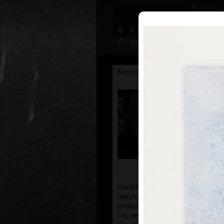
Životopis
Výstavy
Ocenění
Pavel Suk
* 21.9.1925 †
Pavel Sukdolák (* 21. 9. 1925) nem
opatřovat své grafické listy datem
letopočtu rozhodující význam. Je pr
čas není v jeho díle znatelný, vůč