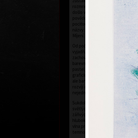
zůstalo odolné. Během let se ovš
rozmnožilo. Nezaznamenává sice u
došlo v průběhu doby, avšak vyjad
povědomí času, nikoliv čas přesně 
pociťovaný ve svém působení. Vyp
názvy: Záznam události, V čase, Pr
Míjení.
Od počátku inklinoval k malířství, 
vyjadřuje se jako kolorista. Tento k
zachoval v přípravné fázi pastelů, j
barevnou kompozici. Následně se 
pastel je převeditelný do barevné
grafickém listu, tištěném ze tří ne
ale barva modifikuje. Soutisk barvu
rozvíjí do plochy než roztíraný nán
nejednou si i tištěná barva uchová 
Sukdolákova barevnost se pohybuj
světlých průzračných modří, jemn
zářivých žlutých, k sytým zeleným
hlubokým temným tónům. Často ja
vlna proběhla po ploše scény, nebo 
temnoty.