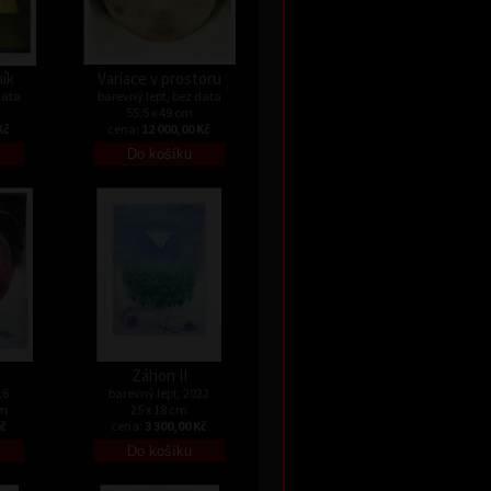
ník
Variace v prostoru
data
barevný lept, bez data
55,5 x 49 cm
Kč
cena:
12 000,00 Kč
Záhon II
16
barevný lept, 2022
cm
25 x 18 cm
Kč
cena:
3 300,00 Kč