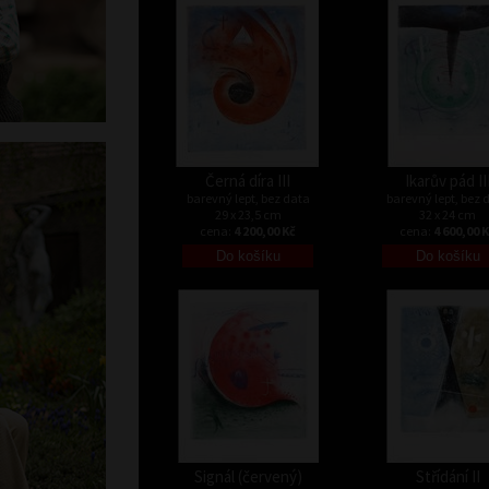
Černá díra III
Ikarův pád II
barevný lept, bez data
barevný lept, bez 
29 x 23,5 cm
32 x 24 cm
cena:
4 200,00 Kč
cena:
4 600,00 
Signál (červený)
Střídání II