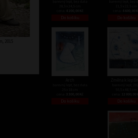
barevný lept, bez data
barevný lept, bez 
28,5 x 24,5 cm
31,5 x 23,5 cm
cena:
4 200,00 Kč
cena:
4 600,00 
m, 2015
Arch
Změna k lepší
barevný lept, bez data
barevný lept, 20
25 x 18 cm
55,5 x 48,5 cm
cena:
3 300,00 Kč
cena:
12 000,00 