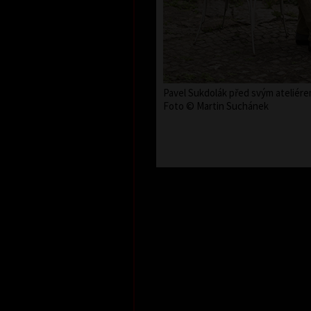
Pavel Sukdolák před svým ateliére
Foto © Martin Suchánek