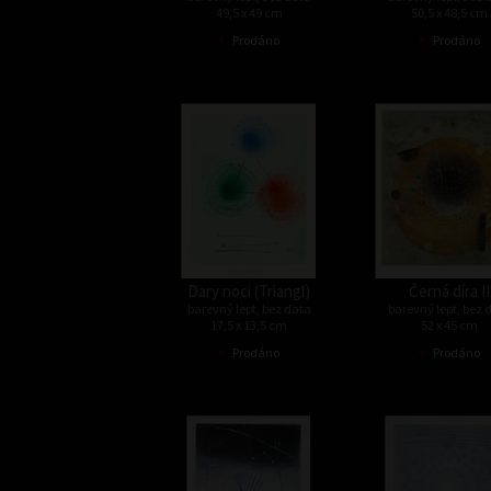
49,5 x 49 cm
50,5 x 48,5 cm
•
•
Prodáno
Prodáno
Dary noci (Triangl)
Černá díra II
barevný lept, bez data
barevný lept, bez 
17,5 x 13,5 cm
52 x 45 cm
•
•
Prodáno
Prodáno