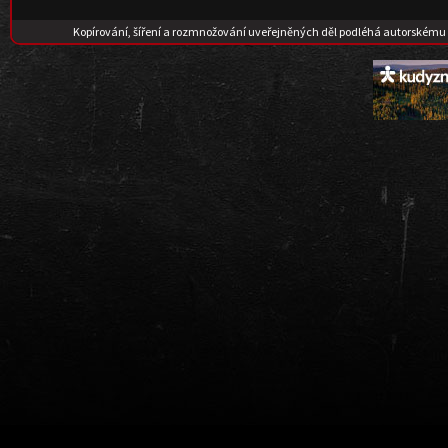
Kopírování, šíření a rozmnožování uveřejněných děl podléhá autorskému 