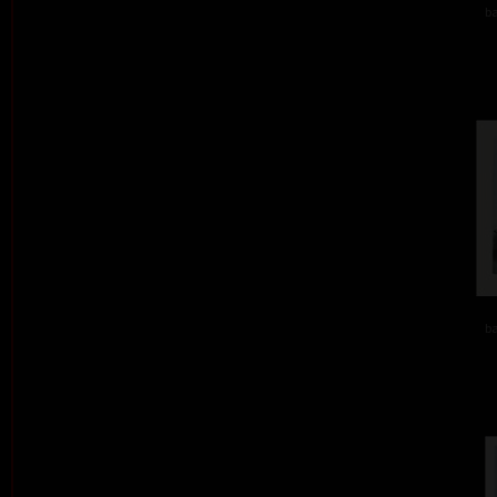
ba
ba