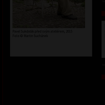
ba
Pavel Sukdolák před svým ateliérem, 2015
Foto © Martin Suchánek
ba