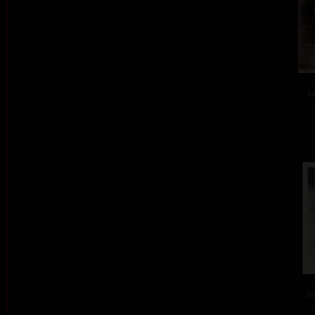
ba
ba