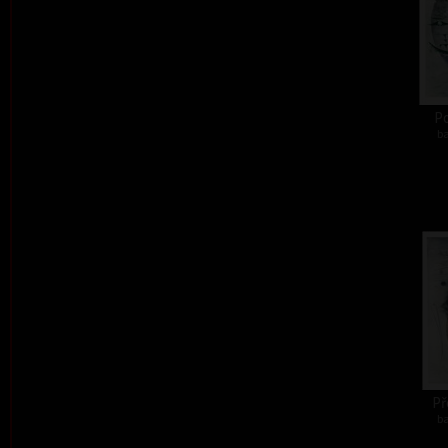
Po
ba
Př
ba