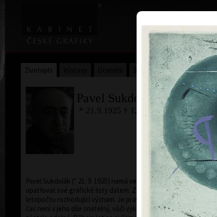
|
Home
Uměl
Životopis
Výstavy
Ocenění
Sbírky
Pavel Sukdolák
* 21.9.1925 † 12.6.2022
B
ba
Pavel Sukdolák (* 21. 9. 1925) nemá ve zvyku
opatřovat své grafické listy datem. Zřejmě nepřikládá
letopočtu rozhodující význam. Je pravda, že míjející
čas není v jeho díle znatelný, vůči výkyvům času