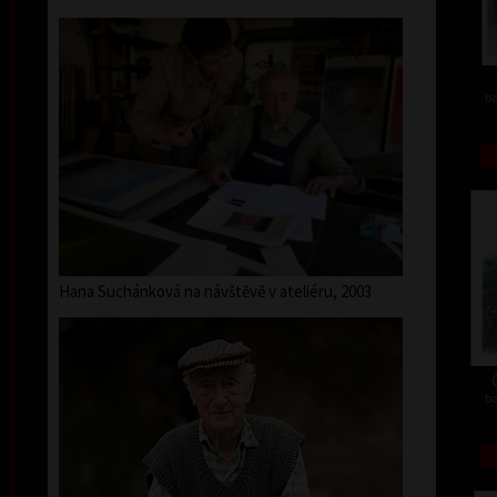
ba
Hana Suchánková na návštěvě v ateliéru, 2003
ba