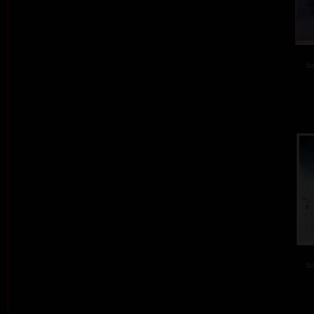
ba
ba