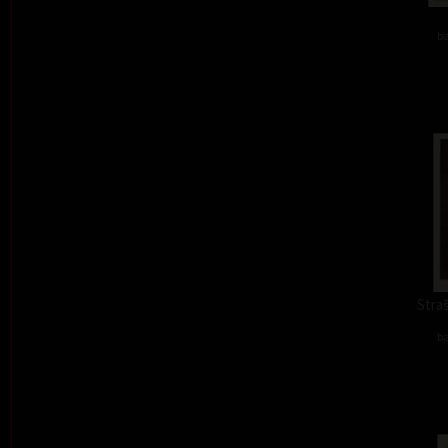
ba
Straš
ba