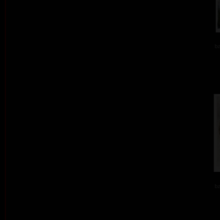
ba
ba