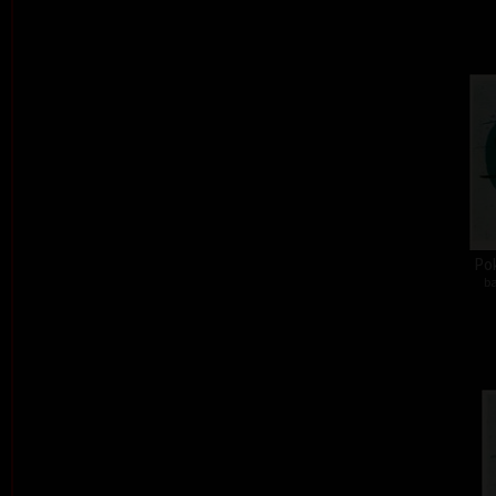
Pok
ba