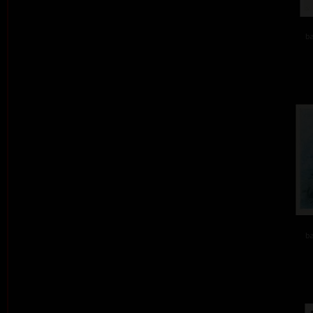
ba
ba