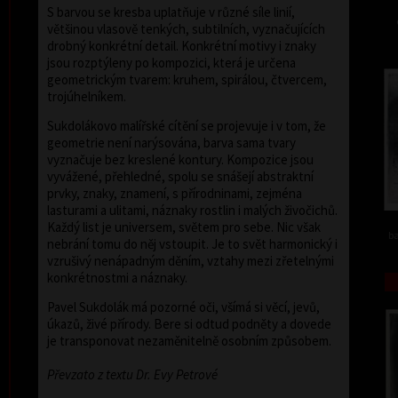
S barvou se kresba uplatňuje v různé síle linií,
většinou vlasově tenkých, subtilních, vyznačujících
drobný konkrétní detail. Konkrétní motivy i znaky
jsou rozptýleny po kompozici, která je určena
geometrickým tvarem: kruhem, spirálou, čtvercem,
trojúhelníkem.
Sukdolákovo malířské cítění se projevuje i v tom, že
geometrie není narýsována, barva sama tvary
vyznačuje bez kreslené kontury. Kompozice jsou
vyvážené, přehledné, spolu se snášejí abstraktní
prvky, znaky, znamení, s přírodninami, zejména
lasturami a ulitami, náznaky rostlin i malých živočichů.
Každý list je universem, světem pro sebe. Nic však
ba
nebrání tomu do něj vstoupit. Je to svět harmonický i
vzrušivý nenápadným děním, vztahy mezi zřetelnými
konkrétnostmi a náznaky.
Pavel Sukdolák má pozorné oči, všímá si věcí, jevů,
úkazů, živé přírody. Bere si odtud podněty a dovede
je transponovat nezaměnitelně osobním způsobem.
Převzato z textu Dr. Evy Petrové