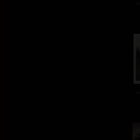
ba
ba