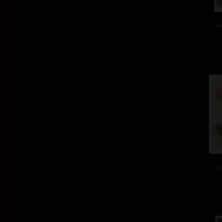
ba
ba