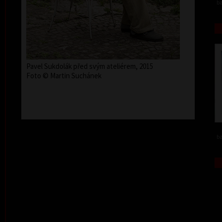
ba
Pavel Sukdolák před svým ateliérem, 2015
Foto © Martin Suchánek
ba