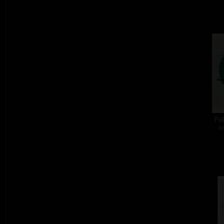
Pok
ba