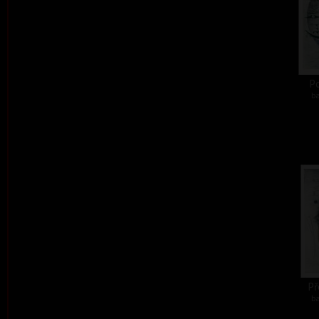
Po
ba
Př
ba