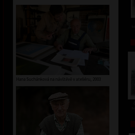
ba
Hana Suchánková na návštěvě v ateliéru, 2003
ba