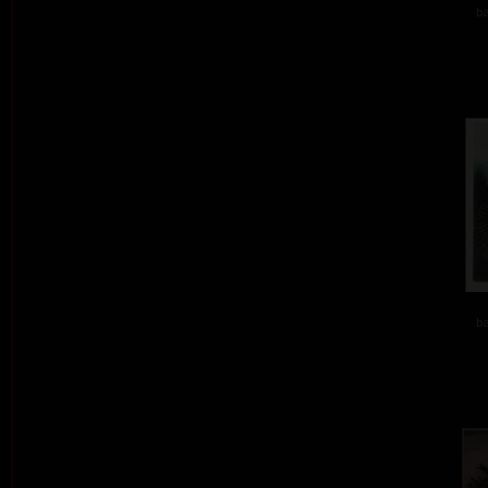
ba
ba