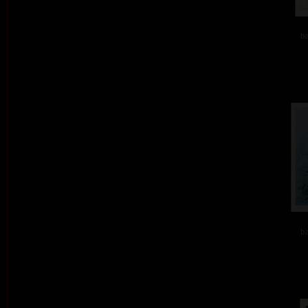
ba
ba