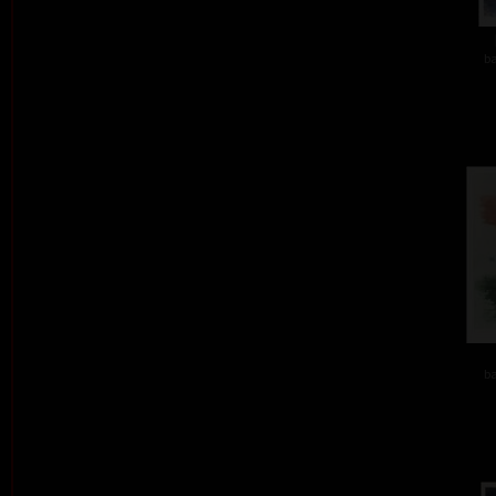
ba
ba