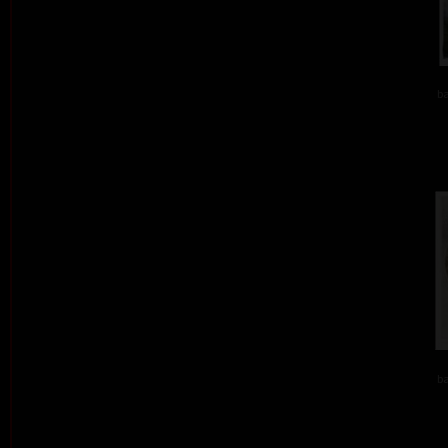
ba
ba