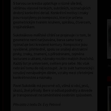
S barvou se kresba uplatňuje v různé síle linií,
většinou vlasově tenkých, subtilních, vyznačujících
drobný konkrétní detail. Konkrétní motivy i znaky
jsou rozptýleny po kompozici, která je určena
geometrickým tvarem: kruhem, spirálou, čtvercem,
trojúhelníkem.
Sukdolákovo malířské cítění se projevuje i v tom, že
geometrie není narýsována, barva sama tvary
vyznačuje bez kreslené kontury. Kompozice jsou
vyvážené, přehledné, spolu se snášejí abstraktní
prvky, znaky, znamení, s přírodninami, zejména
lasturami a ulitami, náznaky rostlin i malých živočichů.
Každý list je universem, světem pro sebe. Nic však
ba
nebrání tomu do něj vstoupit. Je to svět harmonický i
vzrušivý nenápadným děním, vztahy mezi zřetelnými
konkrétnostmi a náznaky.
Pavel Sukdolák má pozorné oči, všímá si věcí, jevů,
úkazů, živé přírody. Bere si odtud podněty a dovede
je transponovat nezaměnitelně osobním způsobem.
Převzato z textu Dr. Evy Petrové