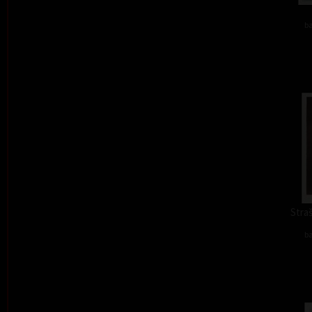
ba
Straš
ba