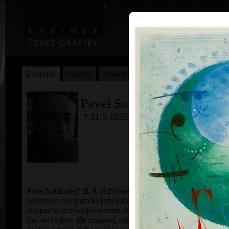
|
Home
Uměl
Životopis
Výstavy
Ocenění
Sbírky
Pavel Sukdolák
* 21.9.1925 † 12.6.2022
B
ba
Pavel Sukdolák (* 21. 9. 1925) nemá ve zvyku
opatřovat své grafické listy datem. Zřejmě nepřikládá
letopočtu rozhodující význam. Je pravda, že míjející
čas není v jeho díle znatelný, vůči výkyvům času