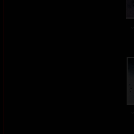
ba
ba