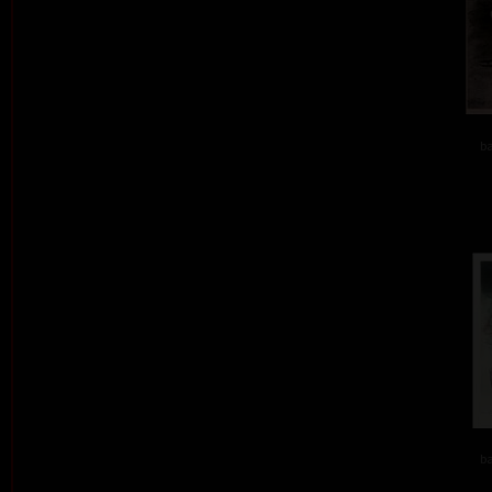
ba
ba