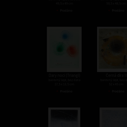
49,5 x 49 cm
50,5 x 48,5 cm
•
•
Prodáno
Prodáno
Dary noci (Triangl)
Černá díra II
barevný lept, bez data
barevný lept, bez 
17,5 x 13,5 cm
52 x 45 cm
•
•
Prodáno
Prodáno