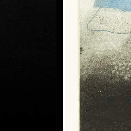
zůstalo odolné. Během let se ovš
rozmnožilo. Nezaznamenává sice u
došlo v průběhu doby, avšak vyjad
povědomí času, nikoliv čas přesně 
pociťovaný ve svém působení. Vyp
názvy: Záznam události, V čase, Pr
Míjení.
Od počátku inklinoval k malířství, 
vyjadřuje se jako kolorista. Tento k
zachoval v přípravné fázi pastelů, j
barevnou kompozici. Následně se 
pastel je převeditelný do barevné
grafickém listu, tištěném ze tří ne
ale barva modifikuje. Soutisk barvu
rozvíjí do plochy než roztíraný nán
nejednou si i tištěná barva uchová 
Sukdolákova barevnost se pohybuj
světlých průzračných modří, jemn
zářivých žlutých, k sytým zeleným
hlubokým temným tónům. Často ja
vlna proběhla po ploše scény, nebo 
temnoty.