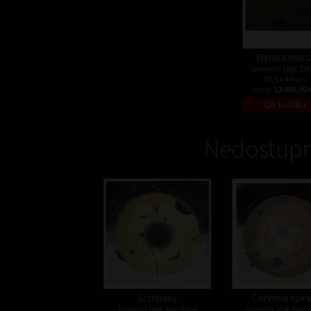
Natura mort
barevný lept, 20
55,5 x 49 cm
cena:
12 000,00 
Nedostupn
Cizopasy
Červená spirá
barevný lept, bez data
barevný lept, bez 