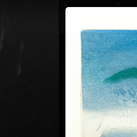
Životopis
Výstavy
Ocenění
Pavel Suk
* 21.9.1925 †
Pavel Sukdolák (* 21. 9. 1925) nem
opatřovat své grafické listy datem
letopočtu rozhodující význam. Je pr
čas není v jeho díle znatelný, vůč