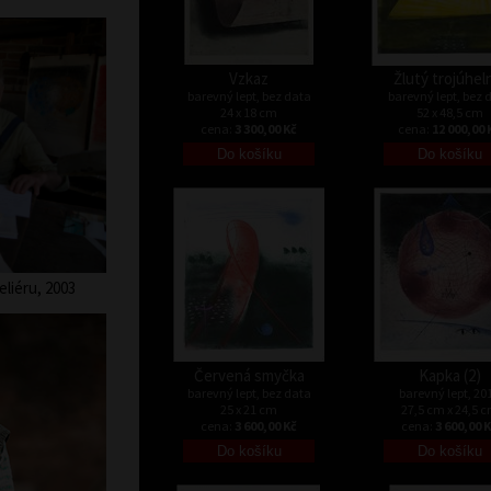
Vzkaz
Žlutý trojúhel
barevný lept, bez data
barevný lept, bez 
24 x 18 cm
52 x 48,5 cm
cena:
3 300,00 Kč
cena:
12 000,00 
liéru, 2003
Červená smyčka
Kapka (2)
barevný lept, bez data
barevný lept, 20
25 x 21 cm
27,5 cm x 24,5 
cena:
3 600,00 Kč
cena:
3 600,00 