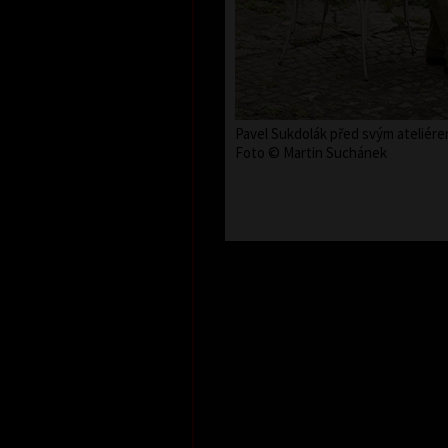
Pavel Sukdolák před svým ateliére
Foto © Martin Suchánek