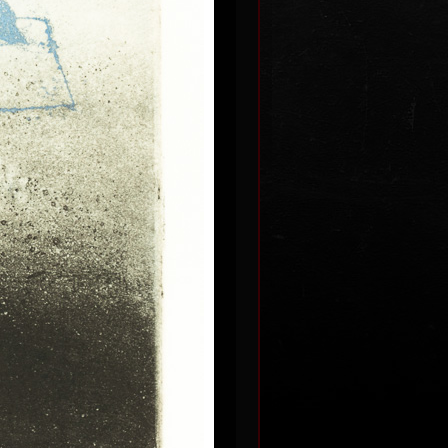
.
List z kalendáře
data
barevný lept, bez data
55,5 x 49 cm
Kč
cena:
12 000,00 Kč
Segmenty
data
barevný lept, bez data