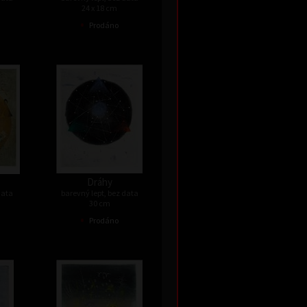
24 x 18 cm
•
Prodáno
Dráhy
data
barevný lept, bez data
30 cm
•
Prodáno