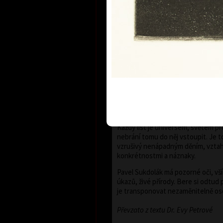
S barvou se kresba uplatňuje v různé
většinou vlasově tenkých, subtilní
drobný konkrétní detail. Konkrétní
jsou rozptýleny po kompozici, kter
geometrickým tvarem: kruhem, spi
trojúhelníkem.
Sukdolákovo malířské cítění se proj
geometrie není narýsována, barva
vyznačuje bez kreslené kontury. 
vyvážené, přehledné, spolu se snáš
prvky, znaky, znamení, s přírodnin
lasturami a ulitami, náznaky rostlin
Každý list je universem, světem pr
nebrání tomu do něj vstoupit. Je t
vzrušivý nenápadným děním, vztah
konkrétnostmi a náznaky.
Pavel Sukdolák má pozorné oči, vším
úkazů, živé přírody. Bere si odtu
je transponovat nezaměnitelně o
Převzato z textu Dr. Evy Petrové