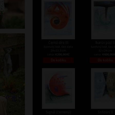
Černá díra III
Ikarův pád II
barevný lept, bez data
barevný lept, bez 
29 x 23,5 cm
32 x 24 cm
cena:
4 200,00 Kč
cena:
4 600,00 
Signál (červený)
Střídání II