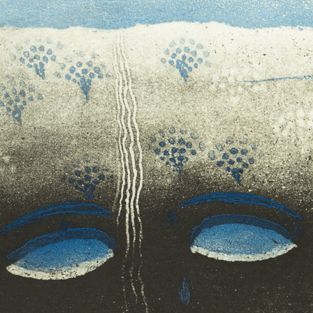
em neobyčejně
dálosti k nimž
řuje obecné
určený, ale
ovídají o tom samy
oměna, Střídání,
vnímá okolní svět a
K poctě Antonína Dvořáka
Ikarův pád III
oloristický základ
barevný lept, bez data
barevný lept, bez 
imiž si ujasňuje
55 x 47,5 cm
59 x 48,5 cm
cena:
12 000,00 Kč
cena:
12 000,00 
rozhoduje, který
ho leptu. Na
bo čtyř desek, se
 jinak odstiňuje a
os pastelu, avšak
intenzitu pastelu.
e na stupnici od
ých růžových,
, červeným, až k
ko by světelná
světla zasvítí z
Mrak (fialový)
Představa I
barevný lept, bez data
barevný lept, bez 