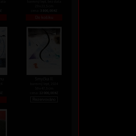
data
barevný lept, bez data
29 x 23,5 cm
Kč
cena:
3 800,00 Kč
mu
Smyčka II.
24
barevný lept, 2024
59 x 47,5 cm
Kč
cena:
12 000,00 Kč