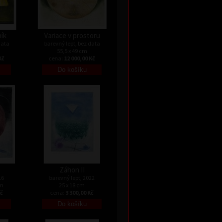
ník
Variace v prostoru
data
barevný lept, bez data
55,5 x 49 cm
Kč
cena:
12 000,00 Kč
Záhon II
16
barevný lept, 2022
cm
25 x 18 cm
Kč
cena:
3 300,00 Kč