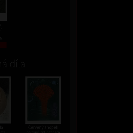
a
24
Kč
á díla
la
Červený snopek
data
barevný lept, bez data