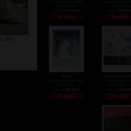
barevný lept, bez data
barevný lept, bez 
28,5 x 24,5 cm
31,5 x 23,5 cm
cena:
4 200,00 Kč
cena:
4 600,00 
m, 2015
Arch
Změna k lepší
barevný lept, bez data
barevný lept, 20
25 x 18 cm
55,5 x 48,5 cm
cena:
3 300,00 Kč
cena:
12 000,00 