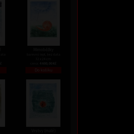
I
Mimoběžky
data
barevný lept, bez data
32 x 24 cm
Kč
cena:
4 600,00 Kč
Vrstvy (malé)