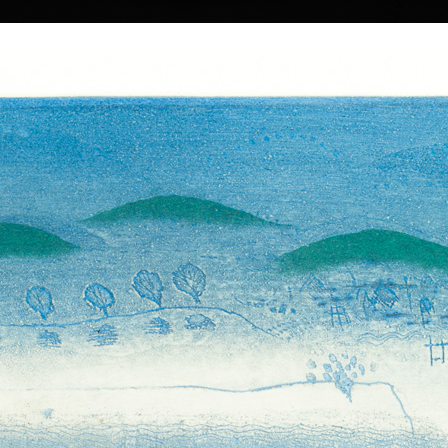
|
|
|
|
|
Home
Umělci
Vybrat dílo
Vybrat dárek
O galerii
O
Sbírky
dolák
 12.6.2022
Babylonská věž II
Brána
barevný lept, bez data
barevný lept, bez 
55 x 48 cm
59 cm
á ve zvyku
cena:
12 000,00 Kč
cena:
12 000,00 
. Zřejmě nepřikládá
avda, že míjející
i výkyvům času