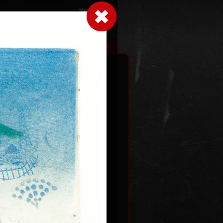
Přihlásit se
|
|
|
 grafice
Výstavy
Kontakt
Košík
Dvě roviny
data
barevný lept, bez data
59,5 x 46,5 cm
Kč
cena:
12 000,00 Kč