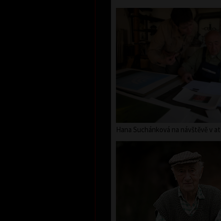
Hana Suchánková na návštěvě v ate