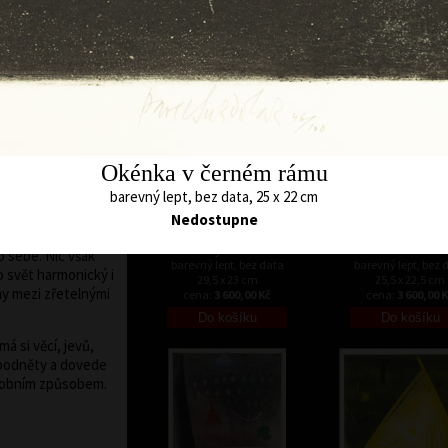
48 x 45 cm
52 x 48 cm
 síle linií,
cena:
12 000,00 Kč
cena:
12 000,00 
ch, vyznačujících
 motivy i znaky
á je určena
rálou, čtvercem,
evuje i v tom, že
 sama tvary
Okénka v černém rámu
Kompozice jsou
barevný lept, bez data, 25 x 22 cm
ejí abstraktní
ami, zejména
Nedostupne
 i malých živočichů.
Smyčka III
Tunel
o sebe. Nic však
barevný lept, bez data
barevný lept, bez 
o svět harmonický i
29,5 x 23 cm
25,5 x 22,5 cm
y mezi zřetelnými
cena:
3 600,00 Kč
cena:
3 600,00 
á si věcí, jevů,
d podněty a dovede
sobním způsobem.