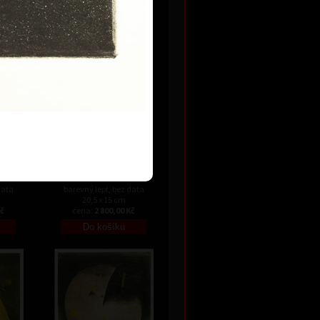
24 cm
Kč
cena:
3 300,00 Kč
Variace II
data
barevný lept, bez data
20,5 x 15 cm
Kč
cena:
2 800,00 Kč