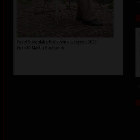
ba
Pavel Sukdolák před svým ateliérem, 2015
Foto © Martin Suchánek
ba