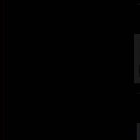
ba
ba