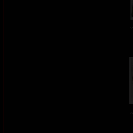
ba
ba