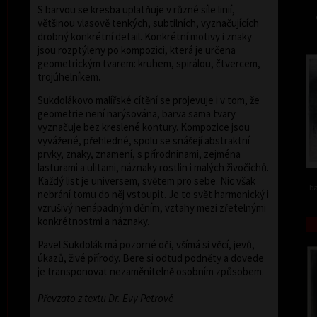
S barvou se kresba uplatňuje v různé síle linií,
většinou vlasově tenkých, subtilních, vyznačujících
drobný konkrétní detail. Konkrétní motivy i znaky
jsou rozptýleny po kompozici, která je určena
geometrickým tvarem: kruhem, spirálou, čtvercem,
trojúhelníkem.
Sukdolákovo malířské cítění se projevuje i v tom, že
geometrie není narýsována, barva sama tvary
vyznačuje bez kreslené kontury. Kompozice jsou
vyvážené, přehledné, spolu se snášejí abstraktní
prvky, znaky, znamení, s přírodninami, zejména
lasturami a ulitami, náznaky rostlin i malých živočichů.
Každý list je universem, světem pro sebe. Nic však
ba
nebrání tomu do něj vstoupit. Je to svět harmonický i
vzrušivý nenápadným děním, vztahy mezi zřetelnými
konkrétnostmi a náznaky.
Pavel Sukdolák má pozorné oči, všímá si věcí, jevů,
úkazů, živé přírody. Bere si odtud podněty a dovede
je transponovat nezaměnitelně osobním způsobem.
Převzato z textu Dr. Evy Petrové