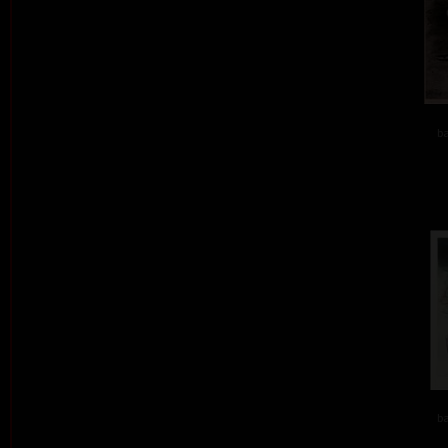
ba
ba