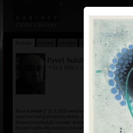
|
Home
Uměl
Životopis
Výstavy
Ocenění
Sbírky
Pavel Sukdolák
* 21.9.1925 † 12.6.2022
B
ba
Pavel Sukdolák (* 21. 9. 1925) nemá ve zvyku
opatřovat své grafické listy datem. Zřejmě nepřikládá
letopočtu rozhodující význam. Je pravda, že míjející
čas není v jeho díle znatelný, vůči výkyvům času