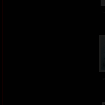
ba
ba