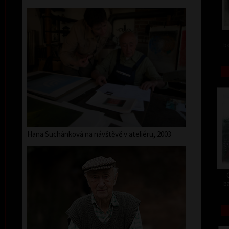
ba
Hana Suchánková na návštěvě v ateliéru, 2003
ba