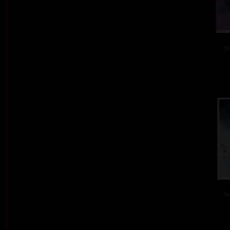
ba
ba