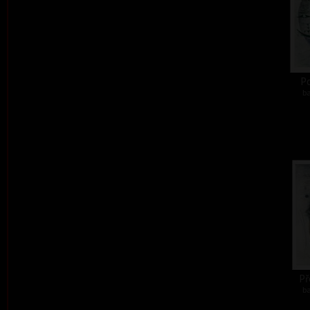
Po
ba
Př
ba