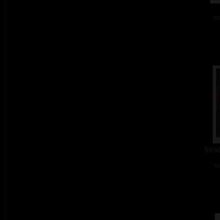
ba
Straš
ba