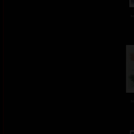
ba
ba