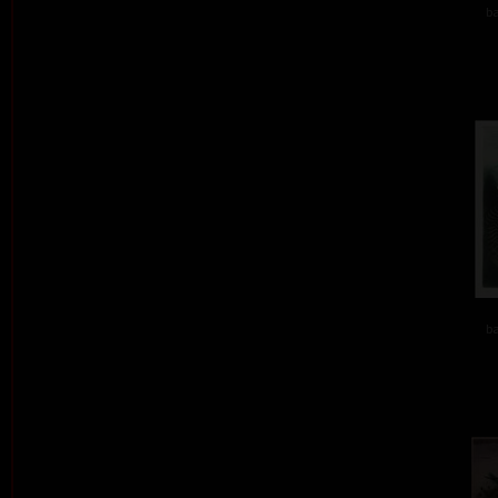
ba
ba