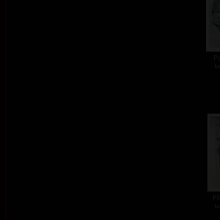
Po
ba
Př
ba