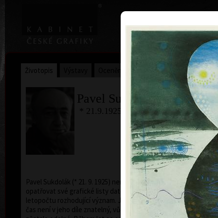
|
Home
Uměl
Životopis
Výstavy
Ocenění
Sbírky
Pavel Sukdolák
* 21.9.1925 † 12.6.2022
B
ba
Pavel Sukdolák (* 21. 9. 1925) nemá ve zvyku
opatřovat své grafické listy datem. Zřejmě nepřikládá
letopočtu rozhodující význam. Je pravda, že míjející
čas není v jeho díle znatelný, vůči výkyvům času