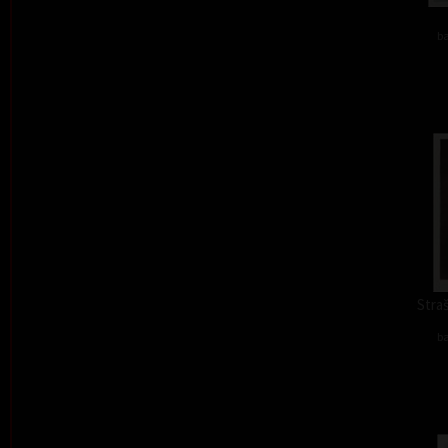
ba
Straš
ba