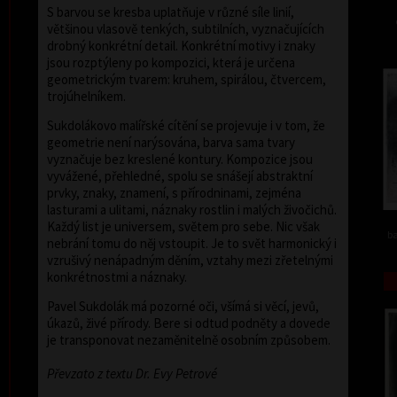
S barvou se kresba uplatňuje v různé síle linií,
většinou vlasově tenkých, subtilních, vyznačujících
drobný konkrétní detail. Konkrétní motivy i znaky
jsou rozptýleny po kompozici, která je určena
geometrickým tvarem: kruhem, spirálou, čtvercem,
trojúhelníkem.
Sukdolákovo malířské cítění se projevuje i v tom, že
geometrie není narýsována, barva sama tvary
vyznačuje bez kreslené kontury. Kompozice jsou
vyvážené, přehledné, spolu se snášejí abstraktní
prvky, znaky, znamení, s přírodninami, zejména
lasturami a ulitami, náznaky rostlin i malých živočichů.
Každý list je universem, světem pro sebe. Nic však
ba
nebrání tomu do něj vstoupit. Je to svět harmonický i
vzrušivý nenápadným děním, vztahy mezi zřetelnými
konkrétnostmi a náznaky.
Pavel Sukdolák má pozorné oči, všímá si věcí, jevů,
úkazů, živé přírody. Bere si odtud podněty a dovede
je transponovat nezaměnitelně osobním způsobem.
Převzato z textu Dr. Evy Petrové