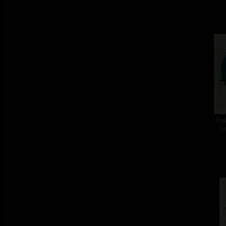
Pok
ba