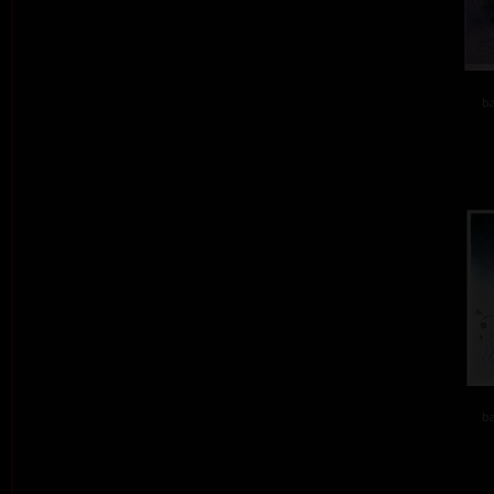
ba
ba