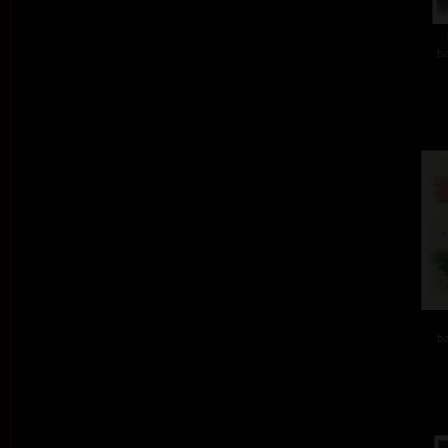
ba
ba