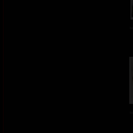
ba
ba