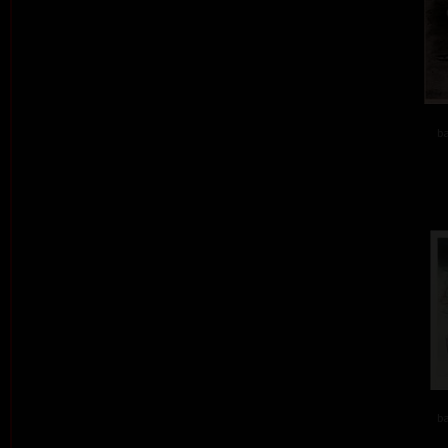
ba
ba