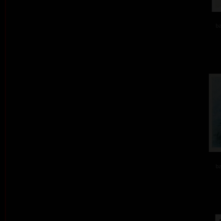
ba
ba