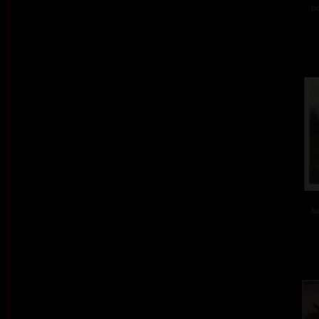
ba
ba