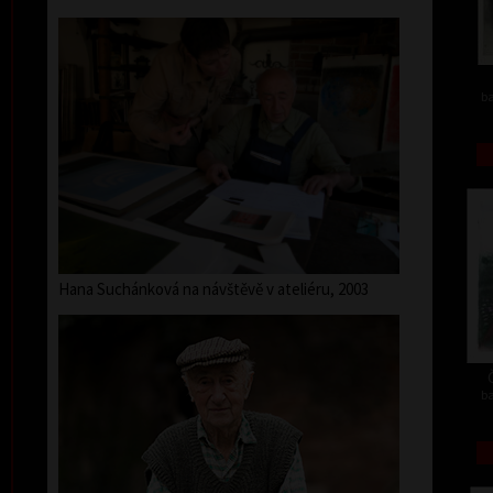
ba
Hana Suchánková na návštěvě v ateliéru, 2003
ba