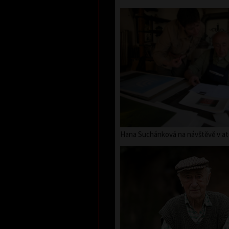
Hana Suchánková na návštěvě v ate