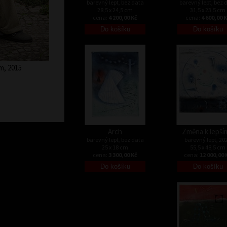
barevný lept, bez data
barevný lept, bez 
28,5 x 24,5 cm
31,5 x 23,5 cm
cena:
4 200,00 Kč
cena:
4 600,00 
m, 2015
Arch
Změna k lepší
barevný lept, bez data
barevný lept, 20
25 x 18 cm
55,5 x 48,5 cm
cena:
3 300,00 Kč
cena:
12 000,00 