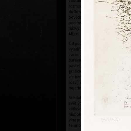
zůstalo odolné. Během let se ovš
rozmnožilo. Nezaznamenává sice u
došlo v průběhu doby, avšak vyjad
povědomí času, nikoliv čas přesně 
pociťovaný ve svém působení. Vyp
názvy: Záznam události, V čase, Pr
Míjení.
Od počátku inklinoval k malířství, 
vyjadřuje se jako kolorista. Tento k
zachoval v přípravné fázi pastelů, j
barevnou kompozici. Následně se 
pastel je převeditelný do barevné
grafickém listu, tištěném ze tří ne
ale barva modifikuje. Soutisk barvu
rozvíjí do plochy než roztíraný nán
nejednou si i tištěná barva uchová 
Sukdolákova barevnost se pohybuj
světlých průzračných modří, jemn
zářivých žlutých, k sytým zeleným
hlubokým temným tónům. Často ja
vlna proběhla po ploše scény, nebo 
temnoty.