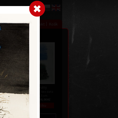
Přihlásit se
|
|
|
 grafice
Výstavy
Kontakt
Košík
Dvě roviny
data
barevný lept, bez data
59,5 x 46,5 cm
Kč
cena:
12 000,00 Kč