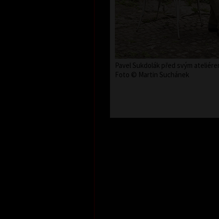
Pavel Sukdolák před svým ateliére
Foto © Martin Suchánek