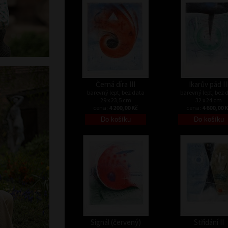
Černá díra III
Ikarův pád II
barevný lept, bez data
barevný lept, bez 
29 x 23,5 cm
32 x 24 cm
cena:
4 200,00 Kč
cena:
4 600,00 
Signál (červený)
Střídání II