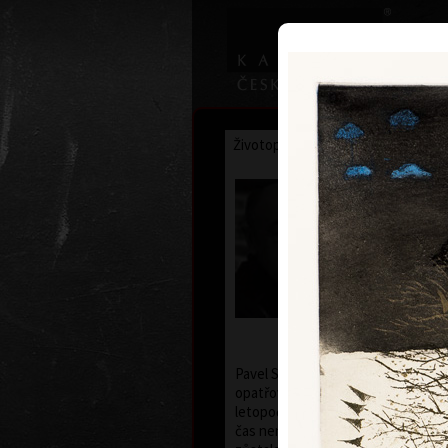
Životopis
Výstavy
Ocenění
Pavel Suk
* 21.9.1925 †
Pavel Sukdolák (* 21. 9. 1925) nem
opatřovat své grafické listy datem
letopočtu rozhodující význam. Je pr
čas není v jeho díle znatelný, vůč