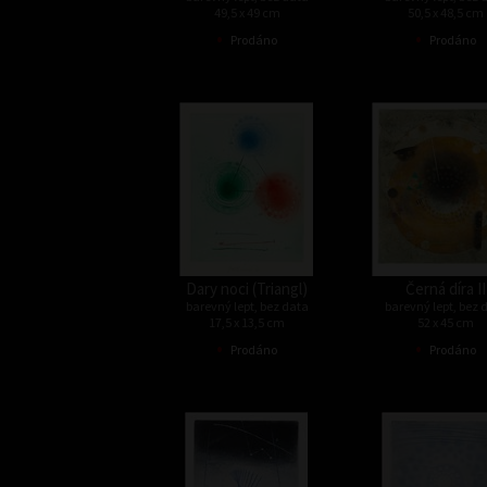
49,5 x 49 cm
50,5 x 48,5 cm
•
•
Prodáno
Prodáno
Dary noci (Triangl)
Černá díra II
barevný lept, bez data
barevný lept, bez 
17,5 x 13,5 cm
52 x 45 cm
•
•
Prodáno
Prodáno