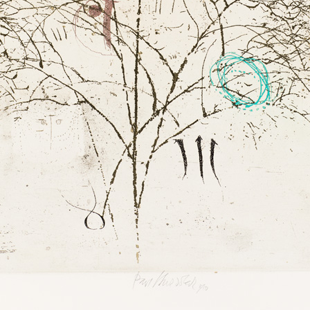
em neobyčejně
dálosti k nimž
řuje obecné
určený, ale
ovídají o tom samy
oměna, Střídání,
vnímá okolní svět a
K poctě Antonína Dvořáka
Ikarův pád III
oloristický základ
barevný lept, bez data
barevný lept, bez 
imiž si ujasňuje
55 x 47,5 cm
59 x 48,5 cm
cena:
12 000,00 Kč
cena:
12 000,00 
rozhoduje, který
ho leptu. Na
bo čtyř desek, se
 jinak odstiňuje a
os pastelu, avšak
intenzitu pastelu.
e na stupnici od
ých růžových,
, červeným, až k
ko by světelná
světla zasvítí z
Mrak (fialový)
Představa I
barevný lept, bez data
barevný lept, bez 