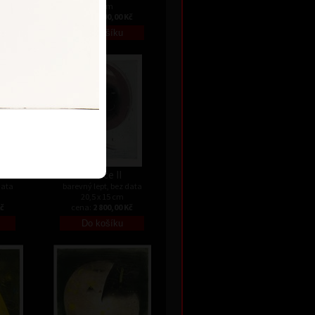
24 cm
Kč
cena:
3 300,00 Kč
Variace II
data
barevný lept, bez data
20,5 x 15 cm
Kč
cena:
2 800,00 Kč