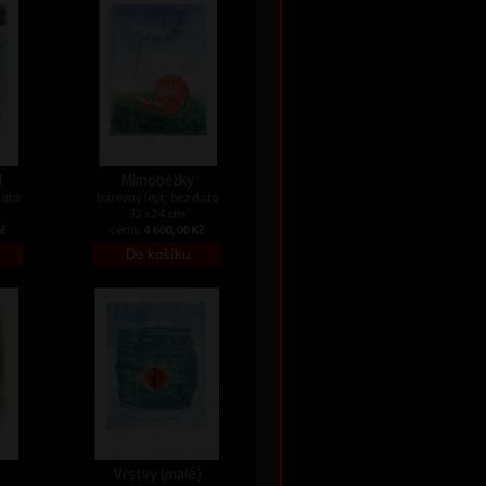
I
Mimoběžky
data
barevný lept, bez data
32 x 24 cm
Kč
cena:
4 600,00 Kč
Vrstvy (malé)