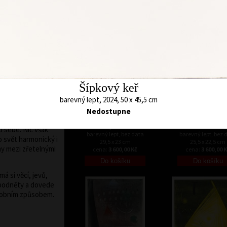
48 x 45 cm
52 x 48 cm
 síle linií,
cena:
12 000,00 Kč
cena:
12 000,00 
ch, vyznačujících
 motivy i znaky
á je určena
rálou, čtvercem,
evuje i v tom, že
 sama tvary
Šípkový keř
Kompozice jsou
barevný lept, 2024, 50 x 45,5 cm
ejí abstraktní
ami, zejména
Nedostupne
 i malých živočichů.
Smyčka III
Tunel
o sebe. Nic však
barevný lept, bez data
barevný lept, bez 
o svět harmonický i
29,5 x 23 cm
25,5 x 22,5 cm
y mezi zřetelnými
cena:
3 600,00 Kč
cena:
3 600,00 
á si věcí, jevů,
d podněty a dovede
sobním způsobem.