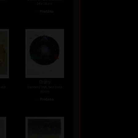
24 x 18 cm
•
Prodáno
Dráhy
data
barevný lept, bez data
30 cm
•
Prodáno