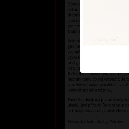
S barvou se kresba uplatňuje v různé
většinou vlasově tenkých, subtilní
drobný konkrétní detail. Konkrétní
jsou rozptýleny po kompozici, kter
geometrickým tvarem: kruhem, spi
trojúhelníkem.
Sukdolákovo malířské cítění se proj
geometrie není narýsována, barva
vyznačuje bez kreslené kontury. 
vyvážené, přehledné, spolu se snáš
prvky, znaky, znamení, s přírodnin
lasturami a ulitami, náznaky rostlin
Každý list je universem, světem pr
nebrání tomu do něj vstoupit. Je t
vzrušivý nenápadným děním, vztah
konkrétnostmi a náznaky.
Pavel Sukdolák má pozorné oči, vším
úkazů, živé přírody. Bere si odtu
je transponovat nezaměnitelně o
Převzato z textu Dr. Evy Petrové