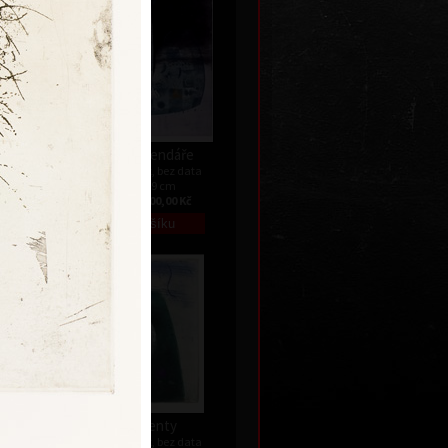
.
List z kalendáře
data
barevný lept, bez data
55,5 x 49 cm
Kč
cena:
12 000,00 Kč
Segmenty
data
barevný lept, bez data