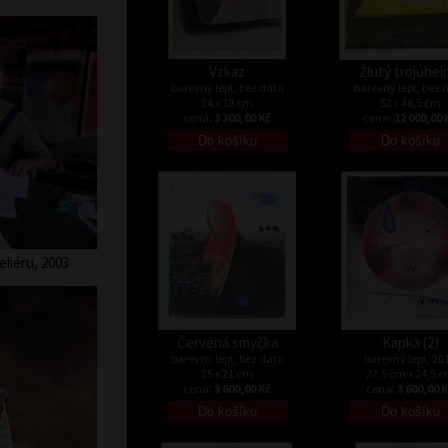
Vzkaz
Žlutý trojúhel
barevný lept, bez data
barevný lept, bez 
24 x 18 cm
52 x 48,5 cm
cena:
3 300,00 Kč
cena:
12 000,00 
liéru, 2003
Červená smyčka
Kapka (2)
barevný lept, bez data
barevný lept, 20
25 x 21 cm
27,5 cm x 24,5 
cena:
3 600,00 Kč
cena:
3 600,00 