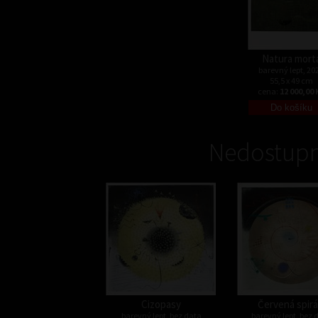
Natura mort
barevný lept, 20
55,5 x 49 cm
cena:
12 000,00 
Nedostupn
Cizopasy
Červená spirá
barevný lept, bez data
barevný lept, bez 