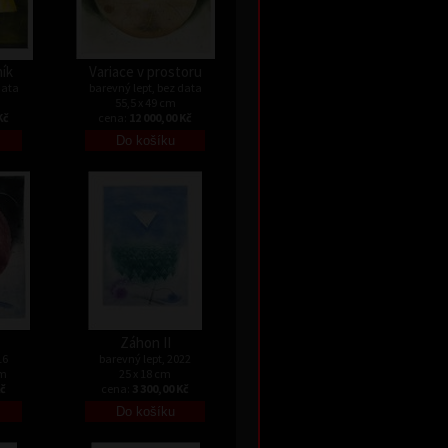
ník
Variace v prostoru
data
barevný lept, bez data
55,5 x 49 cm
Kč
cena:
12 000,00 Kč
Záhon II
16
barevný lept, 2022
cm
25 x 18 cm
Kč
cena:
3 300,00 Kč