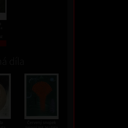
a
24
Kč
á díla
la
Červený snopek
data
barevný lept, bez data