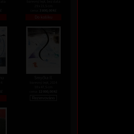
data
barevný lept, bez data
29 x 23,5 cm
Kč
cena:
3 800,00 Kč
mu
Smyčka II.
24
barevný lept, 2024
59 x 47,5 cm
Kč
cena:
12 000,00 Kč