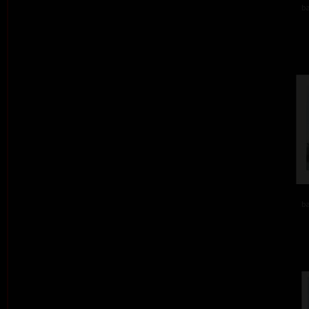
ba
ba