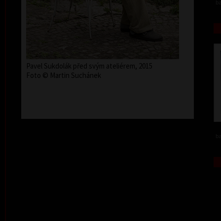
ba
Pavel Sukdolák před svým ateliérem, 2015
Foto © Martin Suchánek
ba