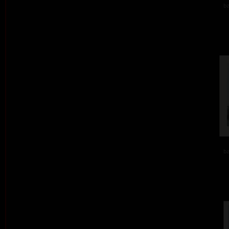
ba
ba