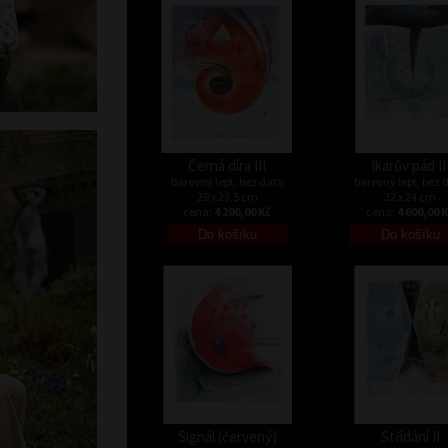
Černá díra III
Ikarův pád II
barevný lept, bez data
barevný lept, bez 
29 x 23,5 cm
32 x 24 cm
cena:
4 200,00 Kč
cena:
4 600,00 
Signál (červený)
Střídání II