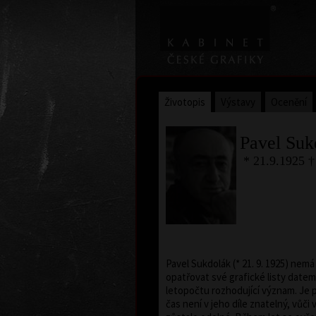
Životopis
Výstavy
Ocenění
Pavel Suk
* 21.9.1925 †
Pavel Sukdolák (* 21. 9. 1925) nem
opatřovat své grafické listy datem
letopočtu rozhodující význam. Je pr
čas není v jeho díle znatelný, vůč