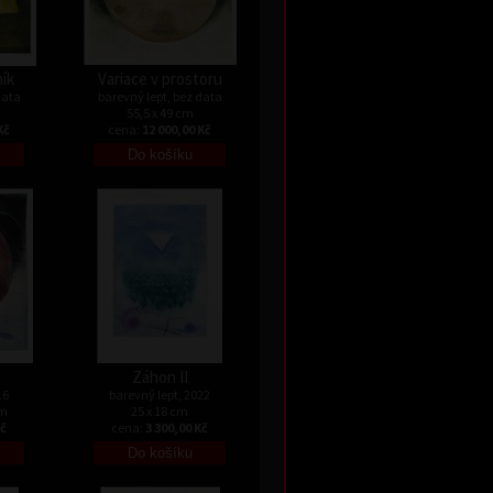
ník
Variace v prostoru
data
barevný lept, bez data
55,5 x 49 cm
Kč
cena:
12 000,00 Kč
Záhon II
16
barevný lept, 2022
cm
25 x 18 cm
Kč
cena:
3 300,00 Kč