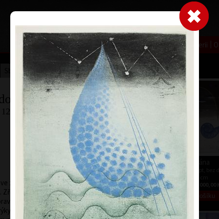
|
|
|
|
|
Home
Umělci
Vybrat dílo
Vybrat dárek
O galerii
O
Sbírky
dolák
 12.6.2022
Babylonská věž II
Brána
barevný lept, bez data
barevný lept, bez 
55 x 48 cm
59 cm
á ve zvyku
cena:
12 000,00 Kč
cena:
12 000,00 
. Zřejmě nepřikládá
avda, že míjející
i výkyvům času