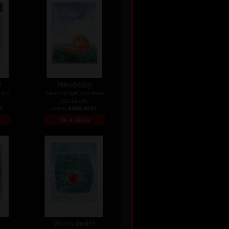
I
Mimoběžky
data
barevný lept, bez data
32 x 24 cm
Kč
cena:
4 600,00 Kč
Vrstvy (malé)