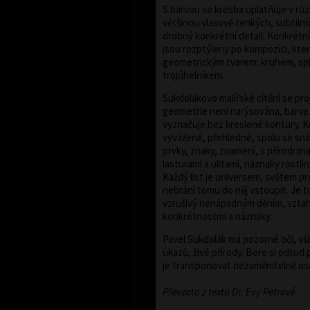
S barvou se kresba uplatňuje v různé
většinou vlasově tenkých, subtilní
drobný konkrétní detail. Konkrétní
jsou rozptýleny po kompozici, kter
geometrickým tvarem: kruhem, spi
trojúhelníkem.
Sukdolákovo malířské cítění se proj
geometrie není narýsována, barva
vyznačuje bez kreslené kontury. 
vyvážené, přehledné, spolu se snáš
prvky, znaky, znamení, s přírodnin
lasturami a ulitami, náznaky rostlin
Každý list je universem, světem pr
nebrání tomu do něj vstoupit. Je t
vzrušivý nenápadným děním, vztah
konkrétnostmi a náznaky.
Pavel Sukdolák má pozorné oči, vším
úkazů, živé přírody. Bere si odtu
je transponovat nezaměnitelně o
Převzato z textu Dr. Evy Petrové