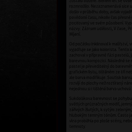
zůstalo odolné. Během let se ovš
rozmnožilo. Nezaznamenává sice u
došlo v průběhu doby, avšak vyjad
povědomí času, nikoliv čas přesně 
pociťovaný ve svém působení. Vyp
názvy: Záznam události, V čase, Pr
Míjení.
Od počátku inklinoval k malířství, 
vyjadřuje se jako kolorista. Tento k
zachoval v přípravné fázi pastelů, j
barevnou kompozici. Následně se 
pastel je převeditelný do barevné
grafickém listu, tištěném ze tří ne
ale barva modifikuje. Soutisk barvu
rozvíjí do plochy než roztíraný nán
nejednou si i tištěná barva uchová 
Sukdolákova barevnost se pohybuj
světlých průzračných modří, jemn
zářivých žlutých, k sytým zeleným
hlubokým temným tónům. Často ja
vlna proběhla po ploše scény, nebo 
temnoty.