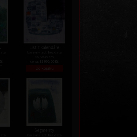
.
List z kalendáře
data
barevný lept, bez data
55,5 x 49 cm
Kč
cena:
12 000,00 Kč
Segmenty
data
barevný lept, bez data