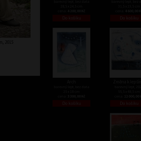
barevný lept, bez data
barevný lept, bez 
28,5 x 24,5 cm
31,5 x 23,5 cm
cena:
4 200,00 Kč
cena:
4 600,00 
m, 2015
Arch
Změna k lepší
barevný lept, bez data
barevný lept, 20
25 x 18 cm
55,5 x 48,5 cm
cena:
3 300,00 Kč
cena:
12 000,00 