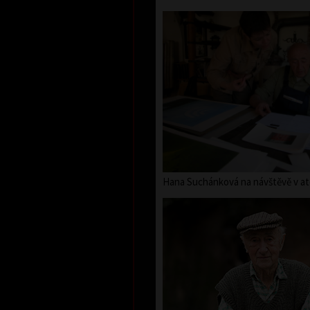
Hana Suchánková na návštěvě v ate