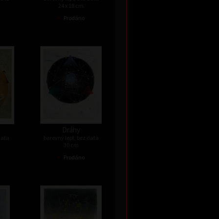
24 x 18 cm
•
Prodáno
Dráhy
data
barevný lept, bez data
30 cm
•
Prodáno