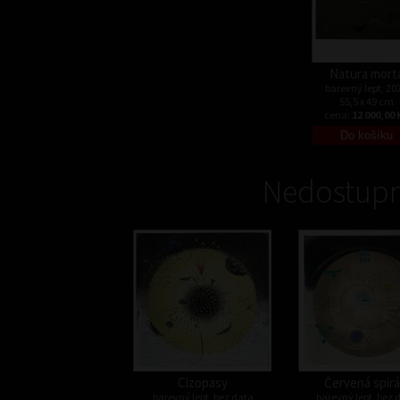
Natura mort
barevný lept, 20
55,5 x 49 cm
cena:
12 000,00 
Nedostupn
Cizopasy
Červená spirá
barevný lept, bez data
barevný lept, bez 