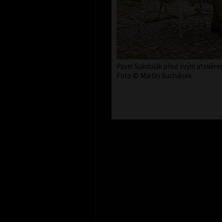
Pavel Sukdolák před svým ateliére
Foto © Martin Suchánek