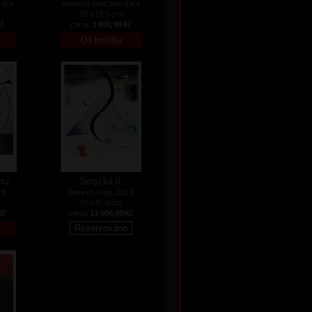
data
barevný lept, bez data
29 x 23,5 cm
Kč
cena:
3 800,00 Kč
mu
Smyčka II.
24
barevný lept, 2024
59 x 47,5 cm
Kč
cena:
12 000,00 Kč