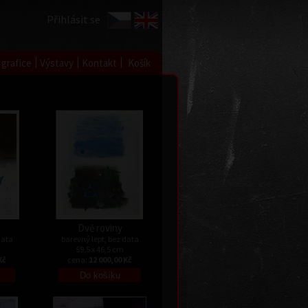
Přihlásit se
|
|
|
 grafice
Výstavy
Kontakt
Košík
Dvě roviny
data
barevný lept, bez data
59,5 x 46,5 cm
Kč
cena:
12 000,00 Kč