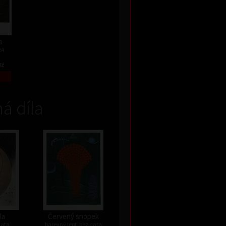
a
24
Kč
á díla
la
Červený snopek
data
barevný lept, bez data