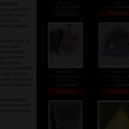
48 x 45 cm
52 x 48 cm
 síle linií,
cena:
12 000,00 Kč
cena:
12 000,00 
ch, vyznačujících
 motivy i znaky
á je určena
rálou, čtvercem,
evuje i v tom, že
 sama tvary
Kompozice jsou
ejí abstraktní
ami, zejména
 i malých živočichů.
Smyčka III
Tunel
o sebe. Nic však
barevný lept, bez data
barevný lept, bez 
o svět harmonický i
29,5 x 23 cm
25,5 x 22,5 cm
y mezi zřetelnými
cena:
3 600,00 Kč
cena:
3 600,00 
á si věcí, jevů,
d podněty a dovede
sobním způsobem.