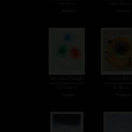
49,5 x 49 cm
50,5 x 48,5 cm
•
•
Prodáno
Prodáno
Dary noci (Triangl)
Černá díra II
barevný lept, bez data
barevný lept, bez 
17,5 x 13,5 cm
52 x 45 cm
•
•
Prodáno
Prodáno