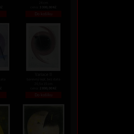
24 cm
Kč
cena:
3 300,00 Kč
Variace II
data
barevný lept, bez data
20,5 x 15 cm
Kč
cena:
2 800,00 Kč