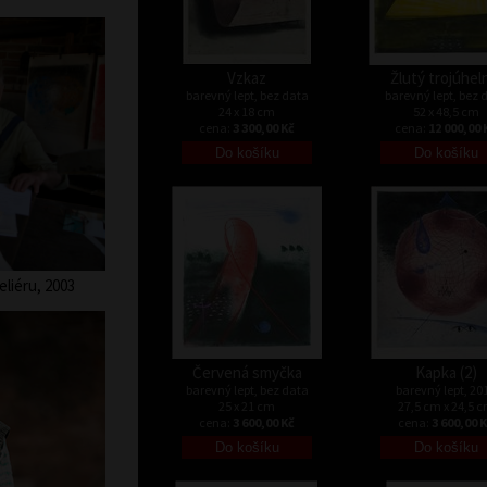
Vzkaz
Žlutý trojúhel
barevný lept, bez data
barevný lept, bez 
24 x 18 cm
52 x 48,5 cm
cena:
3 300,00 Kč
cena:
12 000,00 
liéru, 2003
Červená smyčka
Kapka (2)
barevný lept, bez data
barevný lept, 20
25 x 21 cm
27,5 cm x 24,5 
cena:
3 600,00 Kč
cena:
3 600,00 