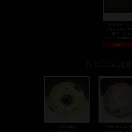
Natura mort
barevný lept, 20
55,5 x 49 cm
cena:
12 000,00 
Nedostupn
Cizopasy
Červená spirá
barevný lept, bez data
barevný lept, bez 