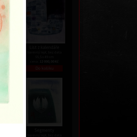
.
List z kalendáře
data
barevný lept, bez data
55,5 x 49 cm
Kč
cena:
12 000,00 Kč
Segmenty
data
barevný lept, bez data