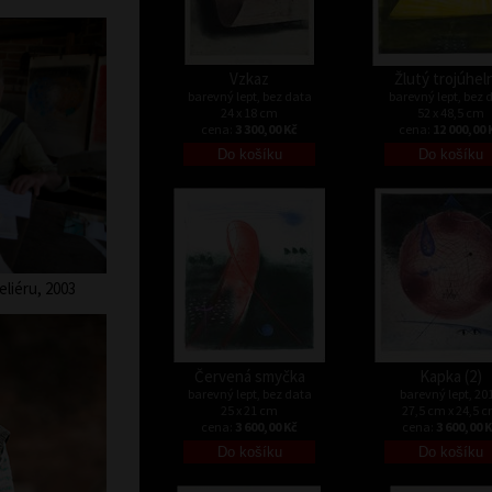
Vzkaz
Žlutý trojúhel
barevný lept, bez data
barevný lept, bez 
24 x 18 cm
52 x 48,5 cm
cena:
3 300,00 Kč
cena:
12 000,00 
liéru, 2003
Červená smyčka
Kapka (2)
barevný lept, bez data
barevný lept, 20
25 x 21 cm
27,5 cm x 24,5 
cena:
3 600,00 Kč
cena:
3 600,00 