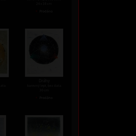
24 x 18 cm
•
Prodáno
Dráhy
data
barevný lept, bez data
30 cm
•
Prodáno