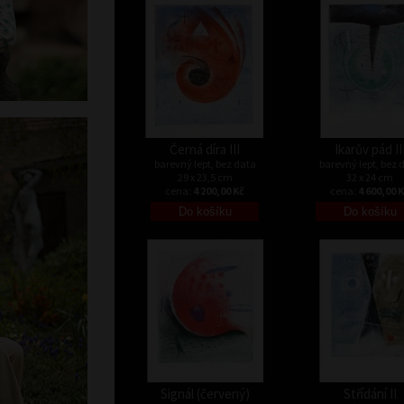
Černá díra III
Ikarův pád II
barevný lept, bez data
barevný lept, bez 
29 x 23,5 cm
32 x 24 cm
cena:
4 200,00 Kč
cena:
4 600,00 
Signál (červený)
Střídání II