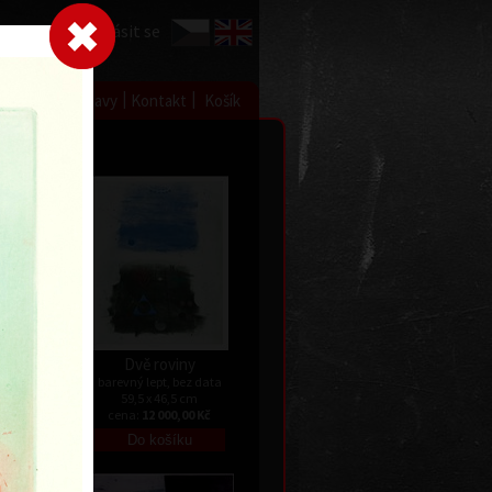
Přihlásit se
|
|
|
 grafice
Výstavy
Kontakt
Košík
Dvě roviny
data
barevný lept, bez data
59,5 x 46,5 cm
Kč
cena:
12 000,00 Kč