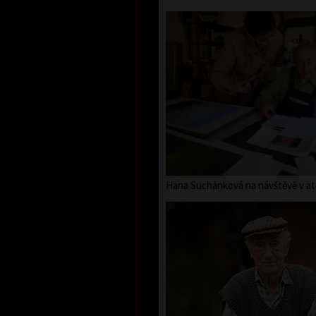
Hana Suchánková na návštěvě v ate