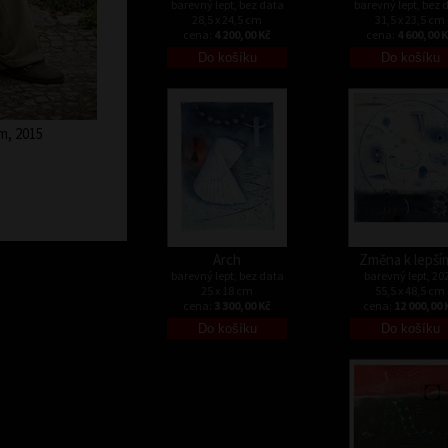
barevný lept, bez data
barevný lept, bez 
28,5 x 24,5 cm
31,5 x 23,5 cm
cena:
4 200,00 Kč
cena:
4 600,00 
m, 2015
Arch
Změna k lepší
barevný lept, bez data
barevný lept, 20
25 x 18 cm
55,5 x 48,5 cm
cena:
3 300,00 Kč
cena:
12 000,00 