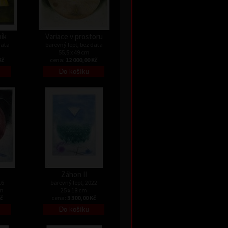
ník
Variace v prostoru
data
barevný lept, bez data
55,5 x 49 cm
Kč
cena:
12 000,00 Kč
Záhon II
16
barevný lept, 2022
cm
25 x 18 cm
Kč
cena:
3 300,00 Kč