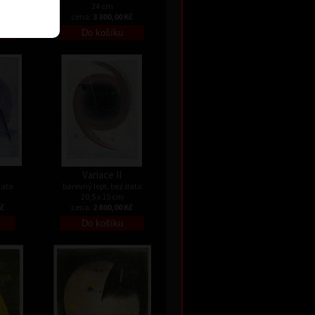
24 cm
Kč
cena:
3 300,00 Kč
Variace II
data
barevný lept, bez data
20,5 x 15 cm
Kč
cena:
2 800,00 Kč