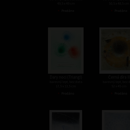
49,5 x 49 cm
50,5 x 48,5 cm
•
•
Prodáno
Prodáno
Dary noci (Triangl)
Černá díra II
barevný lept, bez data
barevný lept, bez 
17,5 x 13,5 cm
52 x 45 cm
•
•
Prodáno
Prodáno