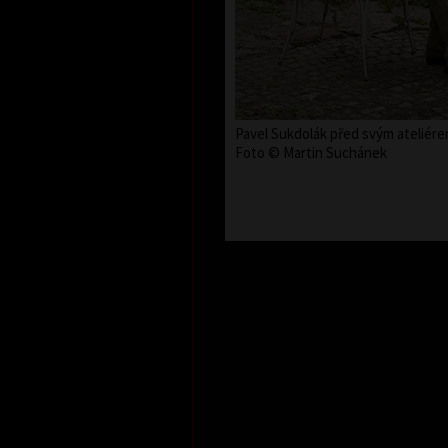
Pavel Sukdolák před svým ateliére
Foto © Martin Suchánek