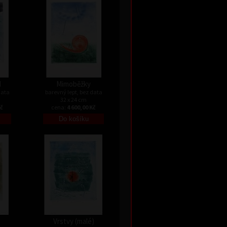
I
Mimoběžky
data
barevný lept, bez data
32 x 24 cm
Kč
cena:
4 600,00 Kč
Vrstvy (malé)