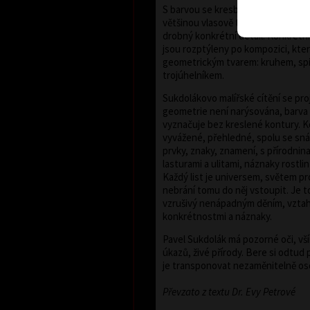
S barvou se kresba uplatňuje v různé
většinou vlasově tenkých, subtilní
drobný konkrétní detail. Konkrétní
jsou rozptýleny po kompozici, kter
geometrickým tvarem: kruhem, spi
trojúhelníkem.
Sukdolákovo malířské cítění se proj
geometrie není narýsována, barva
vyznačuje bez kreslené kontury. 
vyvážené, přehledné, spolu se snáš
prvky, znaky, znamení, s přírodnin
lasturami a ulitami, náznaky rostlin
Každý list je universem, světem pr
nebrání tomu do něj vstoupit. Je t
vzrušivý nenápadným děním, vztah
konkrétnostmi a náznaky.
Pavel Sukdolák má pozorné oči, vším
úkazů, živé přírody. Bere si odtu
je transponovat nezaměnitelně o
Převzato z textu Dr. Evy Petrové