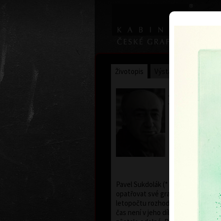
Životopis
Výstavy
Ocenění
Pavel Suk
* 21.9.1925 †
Pavel Sukdolák (* 21. 9. 1925) nem
opatřovat své grafické listy datem
letopočtu rozhodující význam. Je pr
čas není v jeho díle znatelný, vůč