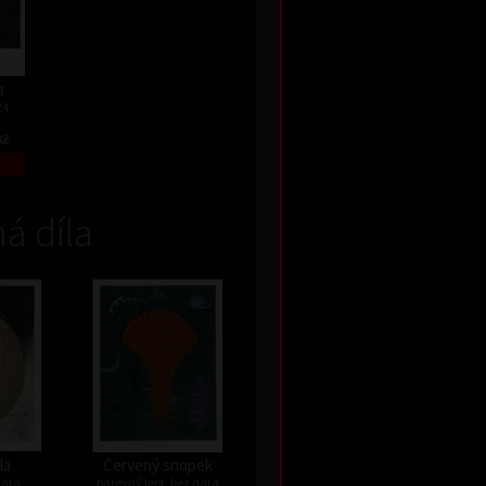
a
24
Kč
á díla
la
Červený snopek
data
barevný lept, bez data