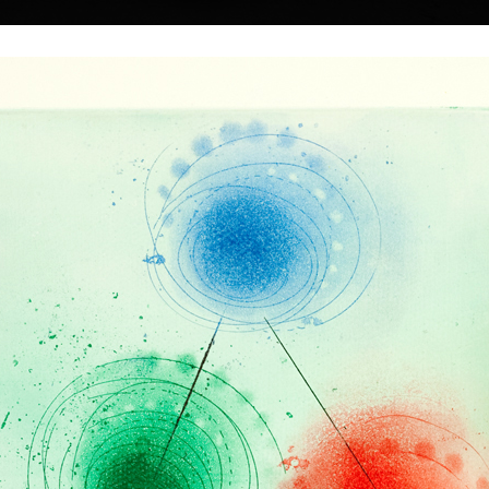
|
|
|
|
|
Home
Umělci
Vybrat dílo
Vybrat dárek
O galerii
O
Sbírky
dolák
 12.6.2022
Babylonská věž II
Brána
barevný lept, bez data
barevný lept, bez 
55 x 48 cm
59 cm
á ve zvyku
cena:
12 000,00 Kč
cena:
12 000,00 
. Zřejmě nepřikládá
avda, že míjející
i výkyvům času