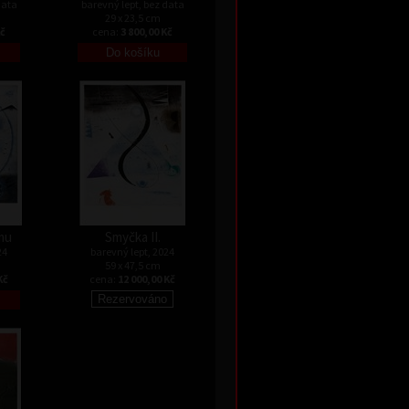
data
barevný lept, bez data
29 x 23,5 cm
Kč
cena:
3 800,00 Kč
mu
Smyčka II.
24
barevný lept, 2024
59 x 47,5 cm
Kč
cena:
12 000,00 Kč