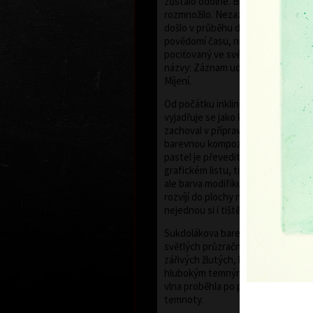
zůstalo odolné. Během let se ovš
rozmnožilo. Nezaznamenává sice u
došlo v průběhu doby, avšak vyjad
povědomí času, nikoliv čas přesně 
pociťovaný ve svém působení. Vyp
názvy: Záznam události, V čase, Pr
Míjení.
Od počátku inklinoval k malířství, 
vyjadřuje se jako kolorista. Tento k
zachoval v přípravné fázi pastelů, j
barevnou kompozici. Následně se 
pastel je převeditelný do barevné
grafickém listu, tištěném ze tří ne
ale barva modifikuje. Soutisk barvu
rozvíjí do plochy než roztíraný nán
nejednou si i tištěná barva uchová 
Sukdolákova barevnost se pohybuj
světlých průzračných modří, jemn
zářivých žlutých, k sytým zeleným
hlubokým temným tónům. Často ja
vlna proběhla po ploše scény, nebo 
temnoty.