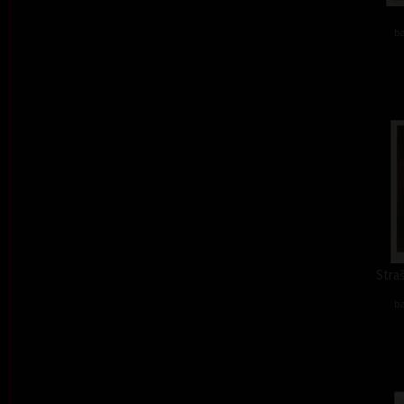
ba
Straš
ba