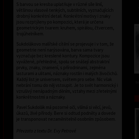
S barvou se kresba uplatňuje v různé síle linií,
většinou vlasově tenkých, subtilních, vyznačujících
drobný konkrétní detail. Konkrétní motivy i znaky
jsou rozptýleny po kompozici, která je určena
geometrickým tvarem: kruhem, spirálou, čtvercem,
trojúhelníkem.
Sukdolákovo malířské cítění se projevuje i v tom, že
geometrie není narýsována, barva sama tvary
vyznačuje bez kreslené kontury. Kompozice jsou
vyvážené, přehledné, spolu se snášejí abstraktní
prvky, znaky, znamení, s přírodninami, zejména
lasturami a ulitami, náznaky rostlin i malých živočichů.
Každý list je universem, světem pro sebe. Nic však
ba
nebrání tomu do něj vstoupit. Je to svět harmonický i
vzrušivý nenápadným děním, vztahy mezi zřetelnými
konkrétnostmi a náznaky.
Pavel Sukdolák má pozorné oči, všímá si věcí, jevů,
úkazů, živé přírody. Bere si odtud podněty a dovede
je transponovat nezaměnitelně osobním způsobem.
Převzato z textu Dr. Evy Petrové