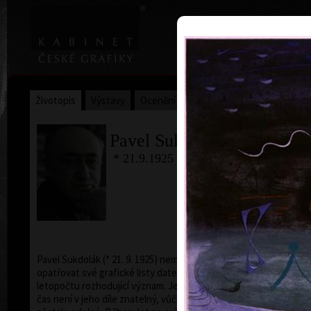
|
Home
Uměl
Životopis
Výstavy
Ocenění
Sbírky
Pavel Sukdolák
* 21.9.1925 † 12.6.2022
B
ba
Pavel Sukdolák (* 21. 9. 1925) nemá ve zvyku
opatřovat své grafické listy datem. Zřejmě nepřikládá
letopočtu rozhodující význam. Je pravda, že míjející
čas není v jeho díle znatelný, vůči výkyvům času