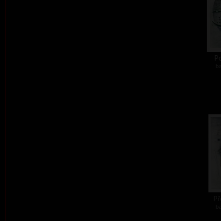
Po
ba
Př
ba