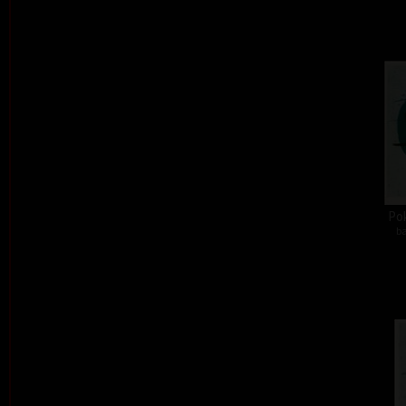
Pok
ba