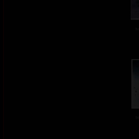
ba
ba