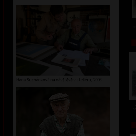
ba
Hana Suchánková na návštěvě v ateliéru, 2003
ba