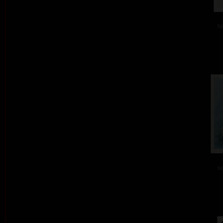
ba
ba