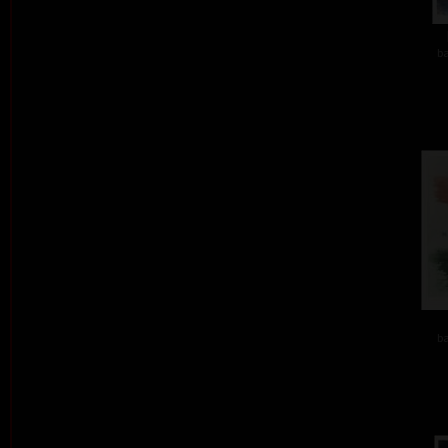
ba
ba