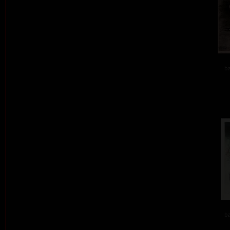
ba
ba