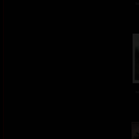
ba
ba