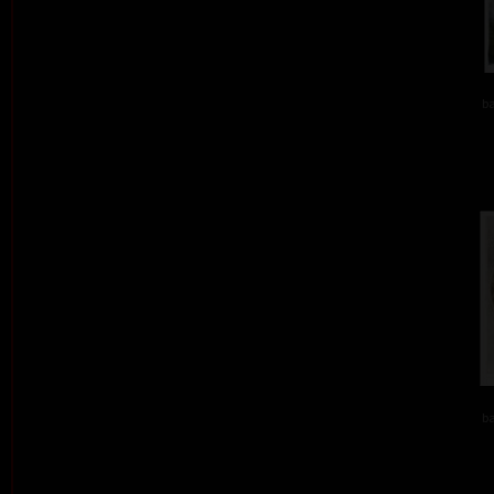
ba
ba