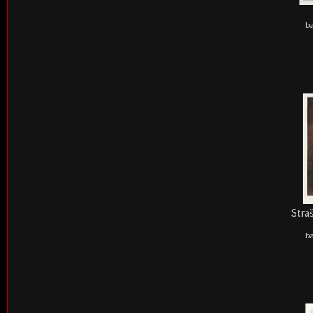
ba
Straš
ba