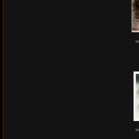
ba
ba