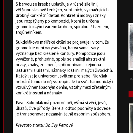
S barvou se kresba uplatňuje v různé síle linií,
většinou vlasově tenkých, subtilních, vyznačujících
drobný konkrétní detail. Konkrétní motivy i znaky
jsou rozptýleny po kompozici, která je určena
geometrickým tvarem: kruhem, spirálou, čtvercem,
trojúhelníkem.
Sukdolákovo malířské cítění se projevuje i v tom, že
geometrie není narýsována, barva sama tvary
vyznačuje bez kreslené kontury. Kompozice jsou
vyvážené, přehledné, spolu se snášejí abstraktní
prvky, znaky, znamení, s přírodninami, zejména
lasturami a ulitami, náznaky rostlin i malých živočichů.
Každý list je universem, světem pro sebe. Nic však
ba
nebrání tomu do něj vstoupit. Je to svět harmonický i
vzrušivý nenápadným děním, vztahy mezi zřetelnými
konkrétnostmi a náznaky.
Pavel Sukdolák má pozorné oči, všímá si věcí, jevů,
úkazů, živé přírody. Bere si odtud podněty a dovede
je transponovat nezaměnitelně osobním způsobem.
Převzato z textu Dr. Evy Petrové