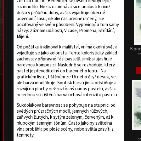
zůstalo odolné. Během let se ovšem neobyčejně
rozmnožilo. Nezaznamenává sice události k nimž
došlo v průběhu doby, avšak vyjadřuje obecné
povědomí času, nikoliv čas přesně určený, ale
pociťovaný ve svém působení. Vypovídají o tom samy
názvy: Záznam události, V čase, Proměna, Střídání,
Míjení.
Od počátku inklinoval k malířství, vnímá okolní svět a
K poc
vyjadřuje se jako kolorista. Tento koloristický základ
ba
zachoval v přípravné fázi pastelů, jimiž si ujasňuje
barevnou kompozici. Následně se rozhoduje, který
pastel je převeditelný do barevného leptu. Na
grafickém listu, tištěném ze tří nebo čtyř desek, se
ale barva modifikuje. Soutisk barvu jinak odstiňuje a
rozvíjí do plochy než roztíraný nános pastelu, avšak
nejednou si i tištěná barva uchová intenzitu pastelu.
Sukdolákova barevnost se pohybuje na stupnici od
světlých průzračných modří, jemných růžových,
zářivých žlutých, k sytým zeleným, červeným, až k
hlubokým temným tónům. Často jako by světelná
vlna proběhla po ploše scény, nebo světla zasvítí z
temnoty.
ba