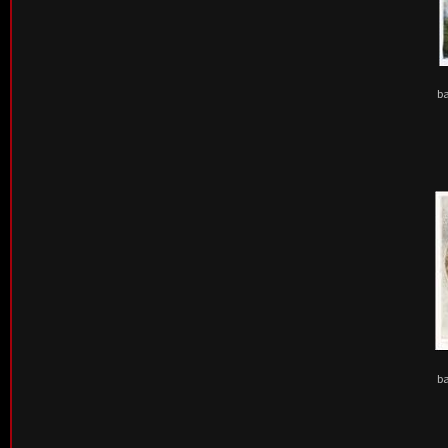
ba
ba