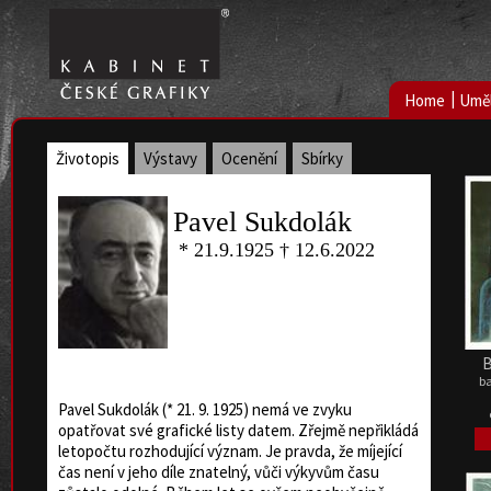
|
Home
Uměl
Životopis
Výstavy
Ocenění
Sbírky
Pavel Sukdolák
* 21.9.1925 † 12.6.2022
B
ba
Pavel Sukdolák (* 21. 9. 1925) nemá ve zvyku
opatřovat své grafické listy datem. Zřejmě nepřikládá
letopočtu rozhodující význam. Je pravda, že míjející
čas není v jeho díle znatelný, vůči výkyvům času