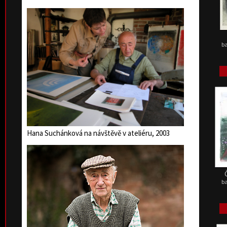
ba
Hana Suchánková na návštěvě v ateliéru, 2003
ba