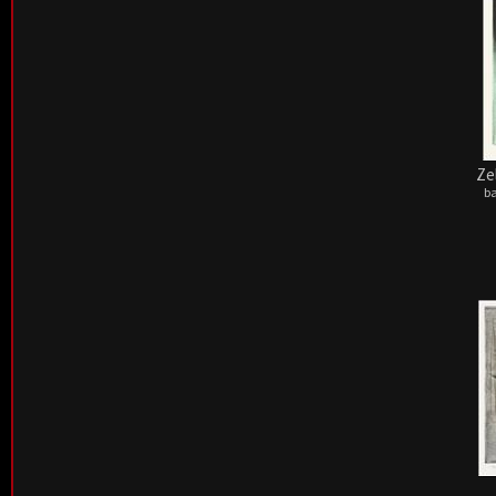
Zel
ba