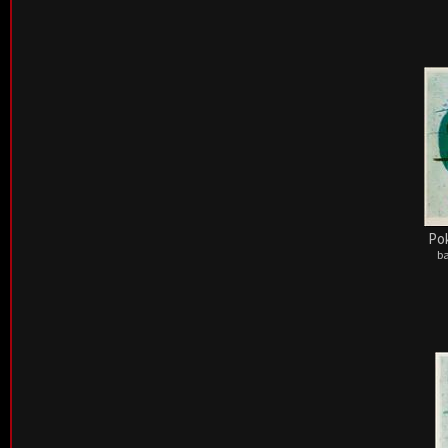
Pok
ba