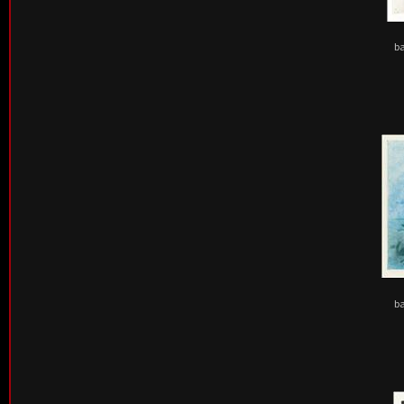
ba
ba