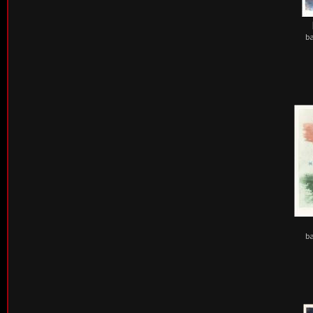
ba
ba