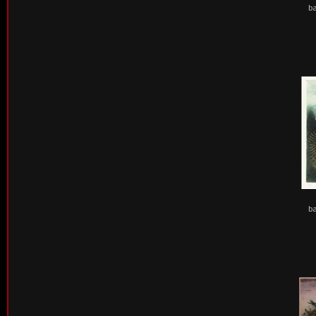
ba
ba