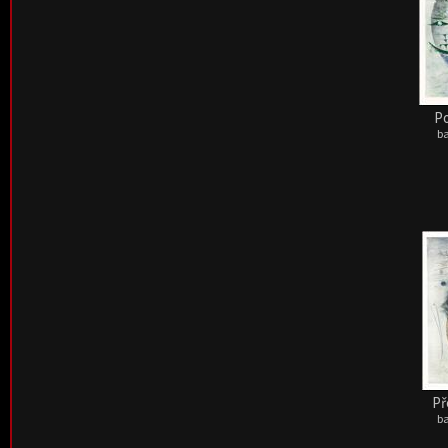
Po
ba
Př
ba