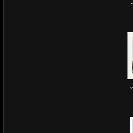
ba
ba