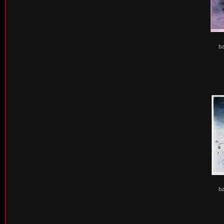
ba
ba