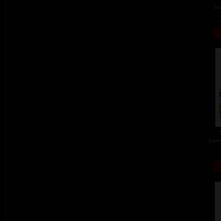
ba
barev