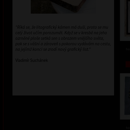
"Říká se, že litografický kámen má duši, proto se mu
celý život učím porozumět. Když se v kresbě na jeho
ozrněné ploše setká sen s obrazem vnějšího světa,
pak se s vášní a zároveň s pokorou vydávám na cestu,
na jejímž konci se zrodí nový grafický list."
ba
Vladimír Suchánek
ba