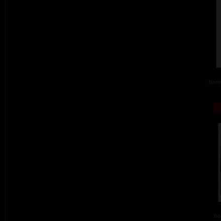
barev
ba