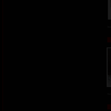
ba
ba