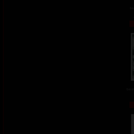
ba
barev