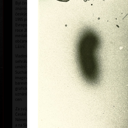
Byl činný v oboru grafiky, malby, knižní ilustrace,
známkové tvorby a exlibris. Byl členem Sdružení
českých umělců grafiků HOLLAR, jehož byl od roku
1995 předsedou. V roce 1997 byl jmenován členem
Evropské akademie věd a umění se sídlem ve Vídni. V
roce 2006 mu bylo uděleno státní vyznamenání –
medaile Za zásluhy v oblasti umění. Je čestným
občanem Nového Města nad Metují a Mariánských
Lázní.
barev
Vladimír Suchánek byl příslušníkem generace, která
sehrála důležitou pozitivní roli ve vývoji českého
umění v druhé polovině dvacátého století.
Suchánkovy grafické listy prozrazují, vedle bohaté
imaginace a osobité poezie, mistrovské ovládání
barevné litografie, která byla jeho nejužívanější
grafickou technikou a ve které dosáhl mezinárodního
uznání – za svou tvorbu získal celkem 29 významných
cen.
Za svůj život uspořádal 174 samostatných výstav v
České republice i v zahraničí – v Holandsku, Belgii,
Německu, USA, Japonsku, Švédsku, Dánsku, Polsku
a na Slovensku. Zúčastnil se téměř 300 výstav, mimo