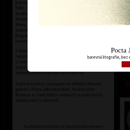
jiné mezinárodních bienále grafiky – Lublaň, Krakov,
barev
Paříž, Terst, Grenchen, Buenos Aires, Frechen,
Bradford, Biella, Rijeka, Segovia, Tokio, Heidelberg,
Norimberk, Malbork, Lodž, Frederikshavn, Berlín,
Miami, Toronto, Fredrikstad a Peking. Od
sedmdesátých let minulého století byly jeho barevné
litografie vystavovány v mnoha evropských galeriích,
které prezentují moderní českou grafiku.
Pocta 
V oblasti grafického exlibris patří Vladimír Suchánek k
nejvýznamnějším současným tvůrcům, pro sběratele
barevná litografie, bez 
z celého světa vytvořil více než 300 exlibris. Je znám i
Nos
svými knižními ilustracemi a návrhy poštovních
barev
známek, kterých vytvořil na tři desítky.
Svými pracemi je zastoupen ve sbírkách Národní
galerie v Praze, Albertina Wien, Rockford Art
Museum a v řadě dalších veřejných a soukromých
sbírek u nás i v zahraničí.
Suchánkova kresba na litografickém kameni