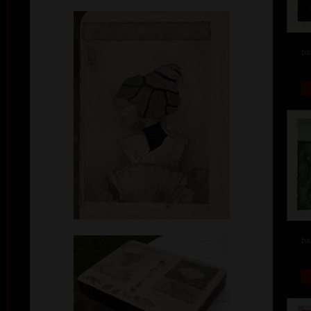
ba
ba