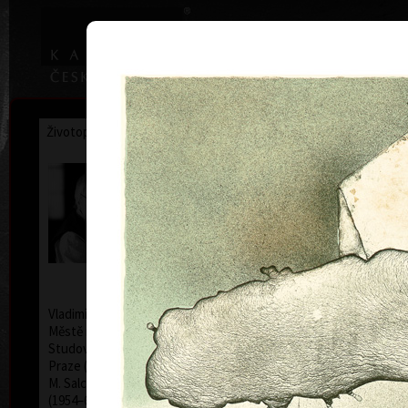
|
Home
Uměl
Životopis
Výstavy
Ocenění
Sbírky
Vladimír Suchánek
* 12.2.1933 † 25.1.2021
Kalend
Vladimír Suchánek se narodil 12. února 1933 v Novém
Městě nad Metují, zemřel 25. ledna 2021 v Praze.
Studoval na Pedagogické fakultě Karlovy univerzity v
Praze (1952–54) u profesorů C. Boudy, K. Lidického a
M. Salcmana a na Akademii výtvarných umění v Praze
(1954–60) v grafické speciálce prof. V. Silovského.