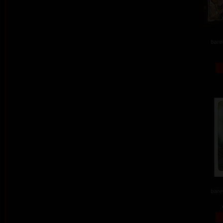
barev
barev