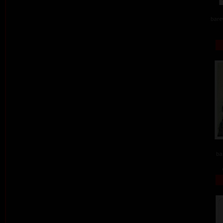
barev
ba