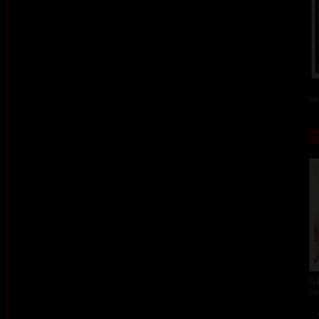
ba
Dá
ba