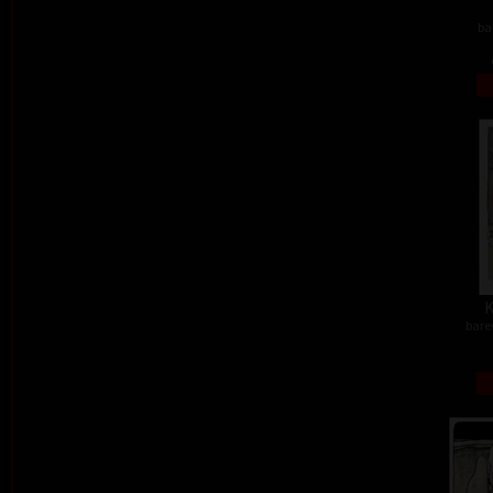
ba
K
barev