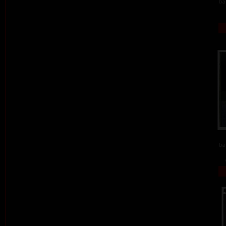
ba
ba