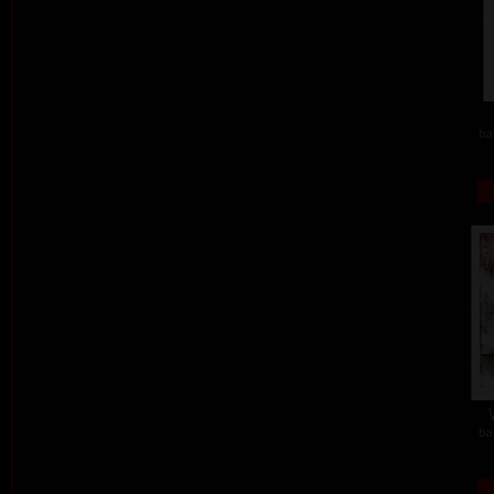
ba
ba