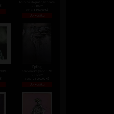
barevná litografie, bez data
Kč
12 x 10 cm
cena:
1 500,00 Kč
Epilog
 2019
barevná litografie, 1993
72 x 52 cm
Kč
cena:
24 000,00 Kč