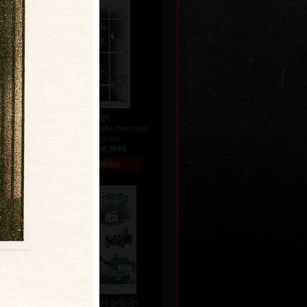
Tygr
ez data
barevná litografie, bez data
18 x 10,5 cm
č
cena:
900,00 Kč
Pohádkový příběh