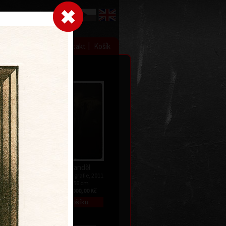
Přihlásit se
|
|
|
 grafice
Výstavy
Kontakt
Košík
éto
Zlatý anděl
ez data
barevná litografie, 2011
73,5 x 56 cm
Kč
cena:
25 000,00 Kč