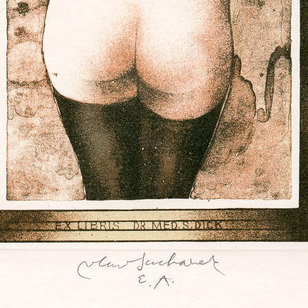
ižní ilustrace,
lenem Sdružení
ehož byl od roku
jmenován členem
sídlem ve Vídni. V
 vyznamenání –
í. Je čestným
 a Mariánských
Mořská panna
Tříkolka
barevná litografie, bez data
barevná litografie, b
m generace, která
19 x 11 cm
21 x 15 cm
 vývoji českého
cena:
1 200,00 Kč
cena:
900,00 K
století.
jí, vedle bohaté
ovské ovládání
nejužívanější
sáhl mezinárodního
lkem 29 významných
tatných výstav v
olandsku, Belgii,
, Dánsku, Polsku
ř 300 výstav, mimo
Rukavice
Příběhy