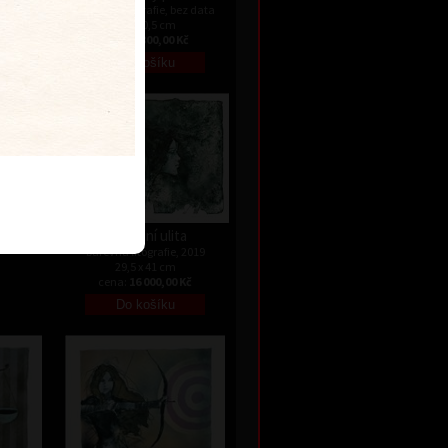
ez data
barevná litografie, bez data
30 x 20,5 cm
Kč
cena:
1 800,00 Kč
ez data
Kč
Půlnoční ulita
barevná litografie, 2019
29,5 x 41 cm
cena:
16 000,00 Kč