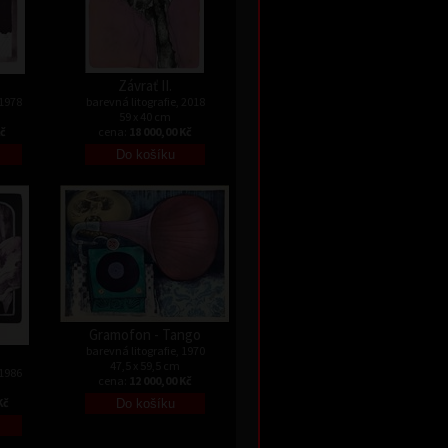
Závrať II.
 1978
barevná litografie, 2018
59 x 40 cm
Kč
cena:
18 000,00 Kč
Gramofon - Tango
barevná litografie, 1970
47,5 x 59,5 cm
 1986
cena:
12 000,00 Kč
Kč