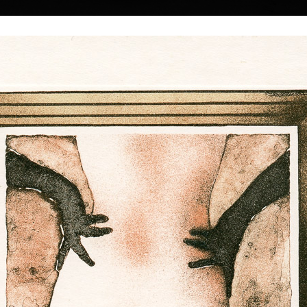
|
|
|
|
|
Home
Umělci
Vybrat dílo
Vybrat dárek
O galerii
O
Sbírky
 Suchánek
 † 25.1.2021
Kalendář Zvěrokruh / Zodiac
Vzpomínka na l
února 1933 v Novém
2026
barevná litografie, b
 2021 v Praze.
15,5 x 11 cm
ofset, 2026
cena:
3 800,00 
30 x 40 cm
arlovy univerzity v
cena:
100,00 Kč
dy, K. Lidického a
ých umění v Praze
. V. Silovského.