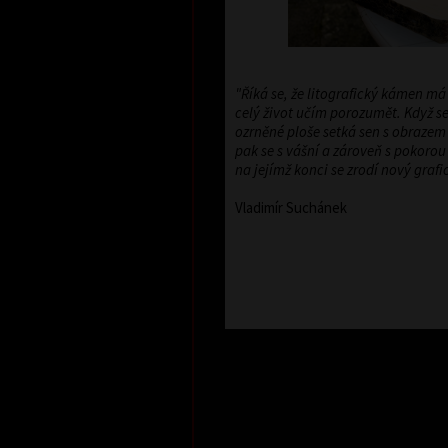
"Říká se, že litografický kámen má
celý život učím porozumět. Když se
ozrněné ploše setká sen s obrazem 
pak se s vášní a zároveň s pokoro
na jejímž konci se zrodí nový grafick
Vladimír Suchánek