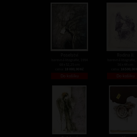
Poselství
Rodina II.
barevná litografie, 1994
barevná litografie,
68 x 52,25 cm
56 x 44 cm
cena:
18 000,00 Kč
cena:
16 500,00 