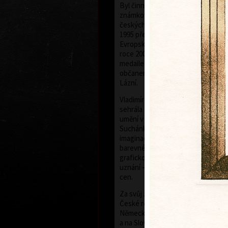
Byl činný v oboru grafiky, malby, kn
známkové tvorby a exlibris. Byl č
českých umělců grafiků HOLLAR, j
1995 předsedou. V roce 1997 byl 
Evropské akademie věd a umění se 
roce 2006 mu bylo uděleno státní
medaile Za zásluhy v oblasti uměn
občanem Nového Města nad Metují
Lázní.
Vladimír Suchánek byl příslušníke
sehrála důležitou pozitivní roli ve
umění v druhé polovině dvacátého 
Suchánkovy grafické listy prozrazu
imaginace a osobité poezie, mistr
barevné litografie, která byla jeho 
grafickou technikou a ve které do
uznání – za svou tvorbu získal ce
cen.
Za svůj život uspořádal 174 samos
České republice i v zahraničí – v H
Německu, USA, Japonsku, Švédsku
a na Slovensku. Zúčastnil se témě