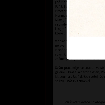
jiné mezinárodních bienále grafiky
Paříž, Terst, Grenchen, Buenos Ai
Bradford, Biella, Rijeka, Segovia, 
Norimberk, Malbork, Lodž, Frederi
Miami, Toronto, Fredrikstad a Pek
sedmdesátých let minulého století
litografie vystavovány v mnoha ev
které prezentují moderní českou g
V oblasti grafického exlibris patří
nejvýznamnějším současným tvůrc
z celého světa vytvořil více než 300
svými knižními ilustracemi a návrh
známek, kterých vytvořil na tři des
Svými pracemi je zastoupen ve sb
galerie v Praze, Albertina Wien, R
Museum a v řadě dalších veřejnýc
sbírek u nás i v zahraničí.
Suchánkova kresba na litogr