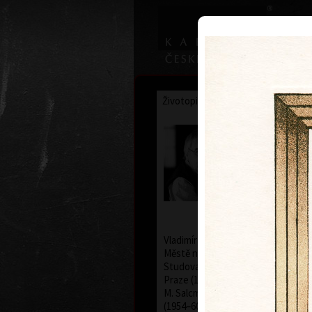
Životopis
Výstavy
Ocenění
Vladimír
* 12.2.1933
Vladimír Suchánek se narodil 12. 
Městě nad Metují, zemřel 25. ledna
Studoval na Pedagogické fakultě K
Praze (1952–54) u profesorů C. Bou
M. Salcmana a na Akademii výtvarn
(1954–60) v grafické speciálce prof