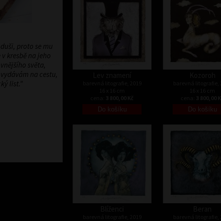
 duši, proto se mu
 v kresbě na jeho
vnějšího světa,
u vydávám na cestu,
Lev znamení
Kozoroh
ý list."
barevná litografie, 2019
barevná litografie,
16 x 16 cm
16 x 16 cm
cena:
3 800,00 Kč
cena:
3 800,00 
Blíženci
Beran
barevná litografie, 2019
barevná litografie,