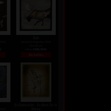
Býk
 2019
barevná litografie, 2019
16 x 16 cm
Kč
cena:
3 800,00 Kč
Sv.Šebestián - Ex libris Dr. H.
Wiese
 2019