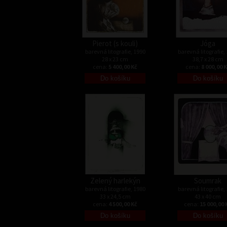
Pierot (s kouli)
Jóga
barevná litografie, 1990
barevná litografie,
28 x 23 cm
38,7 x 28 cm
cena:
5 400,00 Kč
cena:
8 000,00 
Zelený harlekýn
Soumrak
barevná litografie, 1980
barevná litografie,
33 x 24,5 cm
43 x 40 cm
cena:
4 500,00 Kč
cena:
15 000,00 