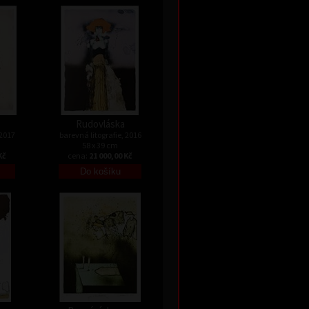
Rudovláska
 2017
barevná litografie, 2016
58 x 39 cm
Kč
cena:
21 000,00 Kč