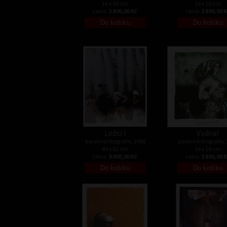
16 x 16 cm
16 x 16 cm
cena:
3 800,00 Kč
cena:
3 800,00 
Ležící I
Vodnář
barevná litografie, 1988
barevná litografie,
40 x 32 cm
16 x 16 cm
cena:
9 000,00 Kč
cena:
3 800,00 