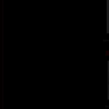
barev
ba