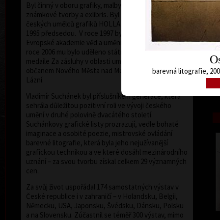
Byl činný v oboru grafiky, malby, knižní ilustrace,
známkové tvorby a exlibris. Byl členem Sdružení
českých umělců grafiků HOLLAR, jehož byl od roku
1995 předsedou. V roce 1997 byl jmenován členem
Evropské akademie věd a umění se sídlem ve Vídni. V
roce 2006 mu bylo uděleno státní vyznamenání –
O
medaile Za zásluhy v oblasti umění. Je čestným
občanem Nového Města nad Metují a Mariánských
barevná litografie, 200
Lázní.
barev
Vladimír Suchánek byl příslušníkem generace, která
sehrála důležitou pozitivní roli ve vývoji českého
umění v druhé polovině dvacátého století.
Suchánkovy grafické listy prozrazují, vedle bohaté
imaginace a osobité poezie, mistrovské ovládání
barevné litografie, která byla jeho nejužívanější
grafickou technikou a ve které dosáhl mezinárodního
uznání – za svou tvorbu získal celkem 29 významných
cen.
Za svůj život uspořádal 174 samostatných výstav v
České republice i v zahraničí – v Holandsku, Belgii,
Německu, USA, Japonsku, Švédsku, Dánsku, Polsku
a na Slovensku. Zúčastnil se téměř 300 výstav, mimo