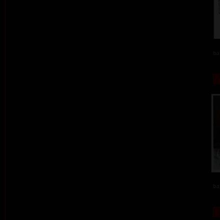
ba
ba