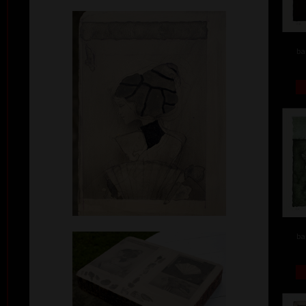
ba
ba