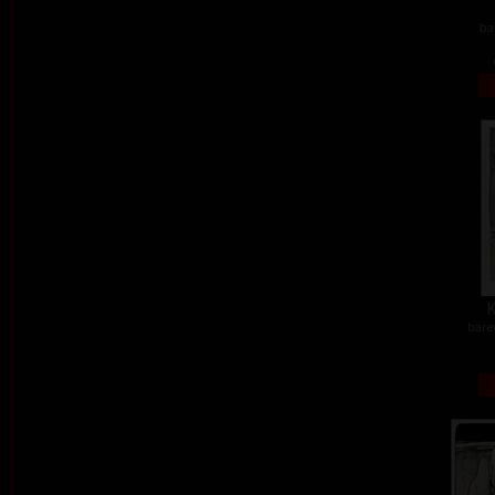
ba
K
barev