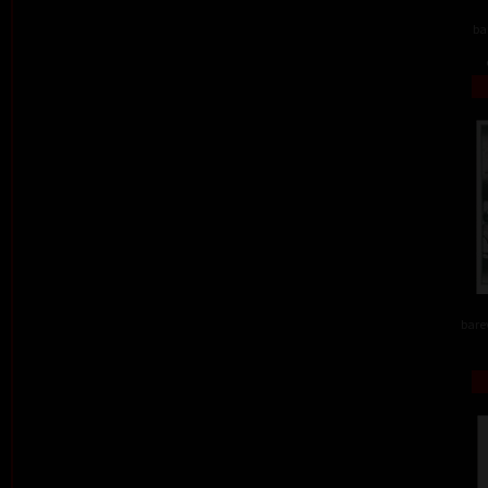
ba
barev