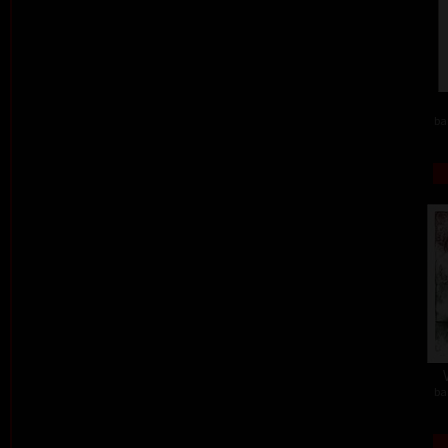
ba
ba