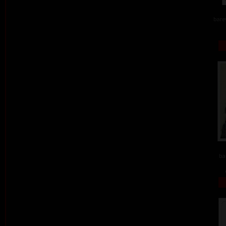
barev
ba