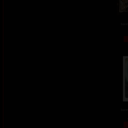
barev
barev