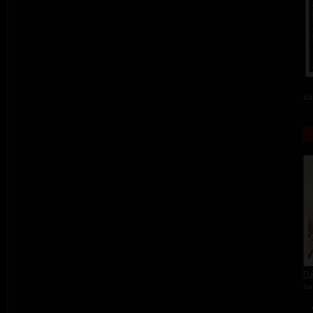
ba
Dá
ba