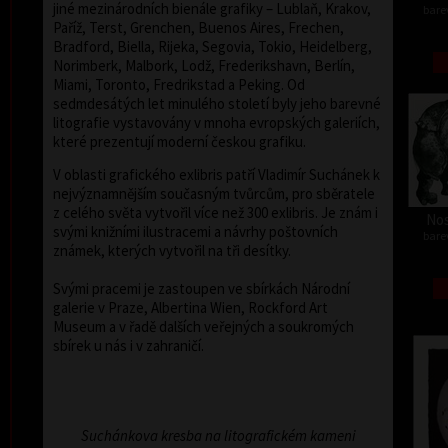
jiné mezinárodních bienále grafiky – Lublaň, Krakov,
barev
Paříž, Terst, Grenchen, Buenos Aires, Frechen,
Bradford, Biella, Rijeka, Segovia, Tokio, Heidelberg,
Norimberk, Malbork, Lodž, Frederikshavn, Berlín,
Miami, Toronto, Fredrikstad a Peking. Od
sedmdesátých let minulého století byly jeho barevné
litografie vystavovány v mnoha evropských galeriích,
které prezentují moderní českou grafiku.
V oblasti grafického exlibris patří Vladimír Suchánek k
nejvýznamnějším současným tvůrcům, pro sběratele
z celého světa vytvořil více než 300 exlibris. Je znám i
Nos
svými knižními ilustracemi a návrhy poštovních
barev
známek, kterých vytvořil na tři desítky.
Svými pracemi je zastoupen ve sbírkách Národní
galerie v Praze, Albertina Wien, Rockford Art
Museum a v řadě dalších veřejných a soukromých
sbírek u nás i v zahraničí.
Suchánkova kresba na litografickém kameni