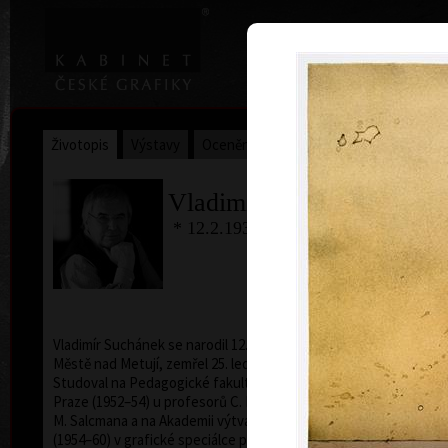
|
Home
Uměl
Životopis
Výstavy
Ocenění
Sbírky
Vladimír Suchánek
* 12.2.1933 † 25.1.2021
Kalend
Vladimír Suchánek se narodil 12. února 1933 v Novém
Městě nad Metují, zemřel 25. ledna 2021 v Praze.
Studoval na Pedagogické fakultě Karlovy univerzity v
Praze (1952–54) u profesorů C. Boudy, K. Lidického a
M. Salcmana a na Akademii výtvarných umění v Praze
(1954–60) v grafické speciálce prof. V. Silovského.