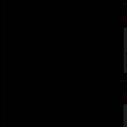
ba
barev