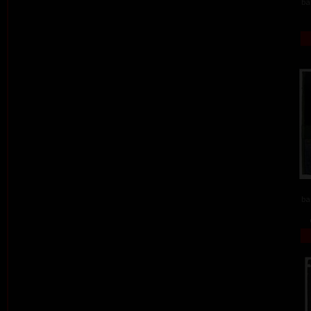
ba
ba