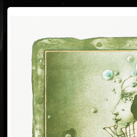
|
Home
Uměl
Životopis
Výstavy
Ocenění
Sbírky
Vladimír Suchánek
* 12.2.1933 † 25.1.2021
Kalend
Vladimír Suchánek se narodil 12. února 1933 v Novém
Městě nad Metují, zemřel 25. ledna 2021 v Praze.
Studoval na Pedagogické fakultě Karlovy univerzity v
Praze (1952–54) u profesorů C. Boudy, K. Lidického a
M. Salcmana a na Akademii výtvarných umění v Praze
(1954–60) v grafické speciálce prof. V. Silovského.