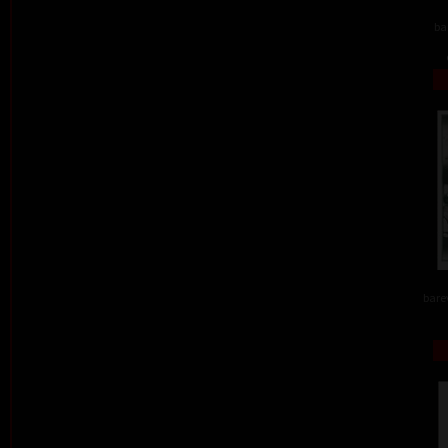
ba
barev