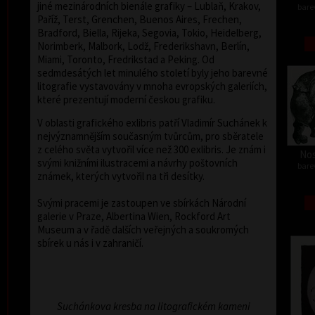
jiné mezinárodních bienále grafiky – Lublaň, Krakov,
barev
Paříž, Terst, Grenchen, Buenos Aires, Frechen,
Bradford, Biella, Rijeka, Segovia, Tokio, Heidelberg,
Norimberk, Malbork, Lodž, Frederikshavn, Berlín,
Miami, Toronto, Fredrikstad a Peking. Od
sedmdesátých let minulého století byly jeho barevné
litografie vystavovány v mnoha evropských galeriích,
které prezentují moderní českou grafiku.
V oblasti grafického exlibris patří Vladimír Suchánek k
nejvýznamnějším současným tvůrcům, pro sběratele
z celého světa vytvořil více než 300 exlibris. Je znám i
Nos
svými knižními ilustracemi a návrhy poštovních
barev
známek, kterých vytvořil na tři desítky.
Svými pracemi je zastoupen ve sbírkách Národní
galerie v Praze, Albertina Wien, Rockford Art
Museum a v řadě dalších veřejných a soukromých
sbírek u nás i v zahraničí.
Suchánkova kresba na litografickém kameni