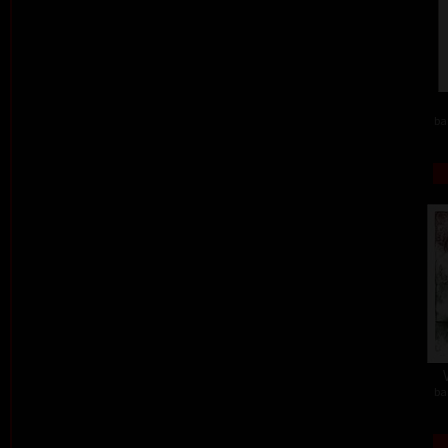
ba
ba