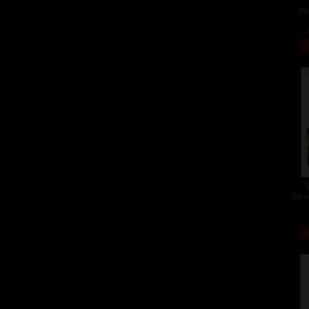
ba
barev