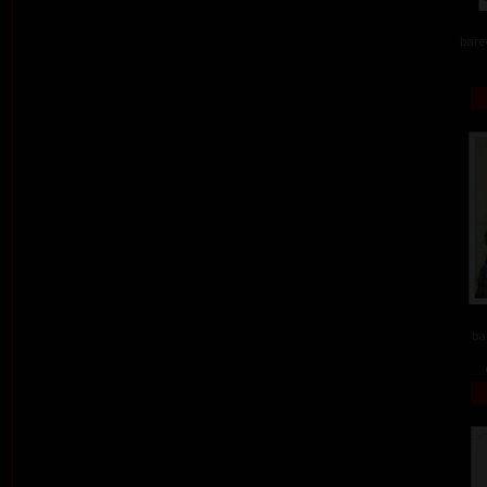
barev
ba