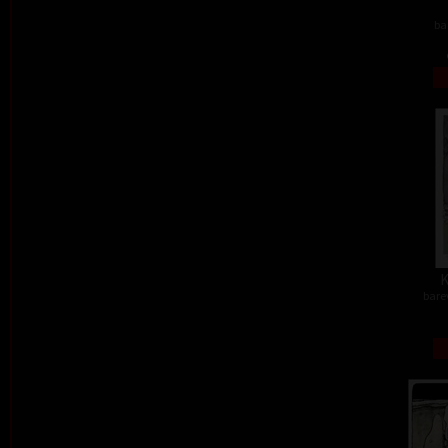
ba
K
barev