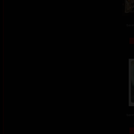
barev
barev