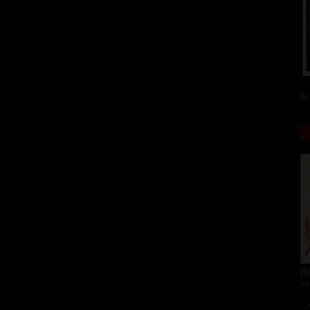
ba
Dá
ba