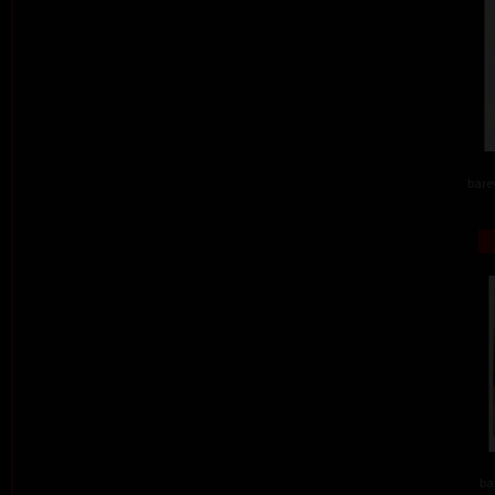
barev
ba