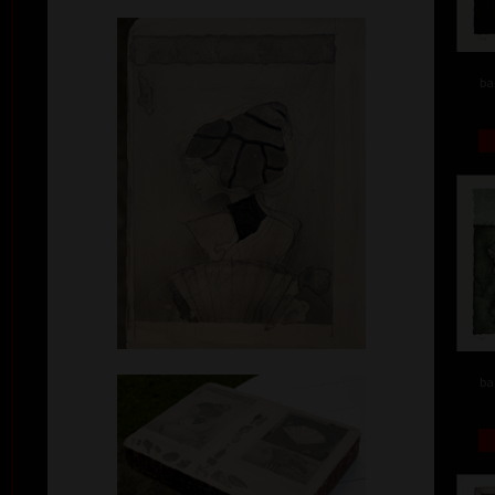
ba
ba