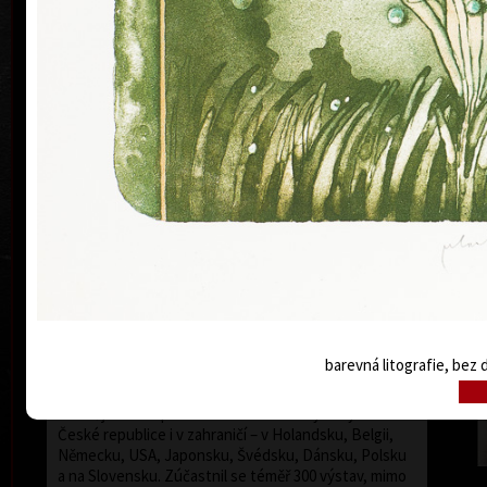
Byl činný v oboru grafiky, malby, knižní ilustrace,
známkové tvorby a exlibris. Byl členem Sdružení
českých umělců grafiků HOLLAR, jehož byl od roku
1995 předsedou. V roce 1997 byl jmenován členem
Evropské akademie věd a umění se sídlem ve Vídni. V
roce 2006 mu bylo uděleno státní vyznamenání –
medaile Za zásluhy v oblasti umění. Je čestným
občanem Nového Města nad Metují a Mariánských
Lázní.
barev
Vladimír Suchánek byl příslušníkem generace, která
sehrála důležitou pozitivní roli ve vývoji českého
umění v druhé polovině dvacátého století.
Suchánkovy grafické listy prozrazují, vedle bohaté
imaginace a osobité poezie, mistrovské ovládání
barevné litografie, která byla jeho nejužívanější
grafickou technikou a ve které dosáhl mezinárodního
uznání – za svou tvorbu získal celkem 29 významných
barevná litografie, bez 
cen.
Za svůj život uspořádal 174 samostatných výstav v
České republice i v zahraničí – v Holandsku, Belgii,
Německu, USA, Japonsku, Švédsku, Dánsku, Polsku
a na Slovensku. Zúčastnil se téměř 300 výstav, mimo