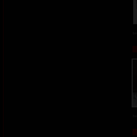
ba
ba