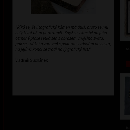
"Říká se, že litografický kámen má duši, proto se mu
celý život učím porozumět. Když se v kresbě na jeho
ozrněné ploše setká sen s obrazem vnějšího světa,
pak se s vášní a zároveň s pokorou vydávám na cestu,
na jejímž konci se zrodí nový grafický list."
ba
Vladimír Suchánek
ba