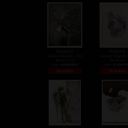
Poselství
Rodina II.
barevná litografie, 1994
barevná litografie,
68 x 52,25 cm
56 x 44 cm
cena:
18 000,00 Kč
cena:
16 500,00 