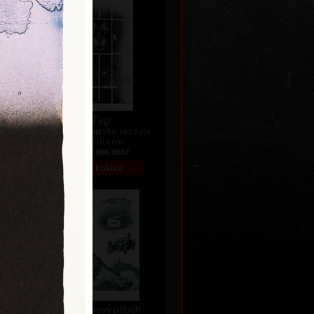
Tygr
ez data
barevná litografie, bez data
18 x 10,5 cm
č
cena:
900,00 Kč
Pohádkový příběh