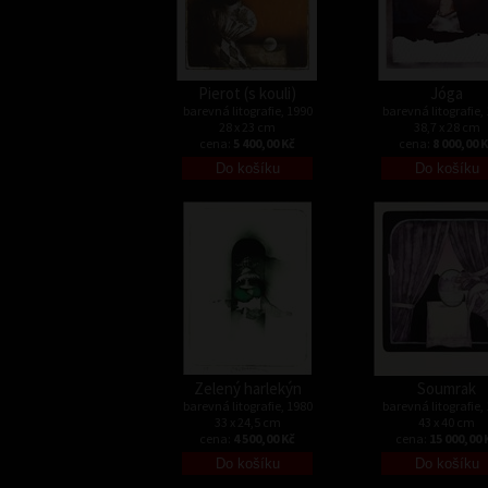
Pierot (s kouli)
Jóga
barevná litografie, 1990
barevná litografie,
28 x 23 cm
38,7 x 28 cm
cena:
5 400,00 Kč
cena:
8 000,00 
Zelený harlekýn
Soumrak
barevná litografie, 1980
barevná litografie,
33 x 24,5 cm
43 x 40 cm
cena:
4 500,00 Kč
cena:
15 000,00 