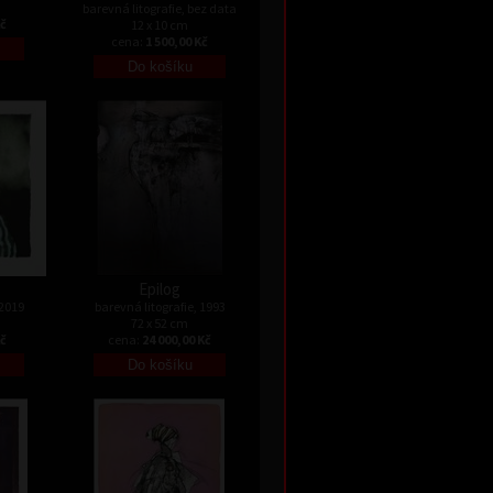
barevná litografie, bez data
Kč
12 x 10 cm
cena:
1 500,00 Kč
Epilog
 2019
barevná litografie, 1993
72 x 52 cm
Kč
cena:
24 000,00 Kč