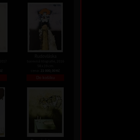
Rudovláska
 2017
barevná litografie, 2016
58 x 39 cm
Kč
cena:
21 000,00 Kč