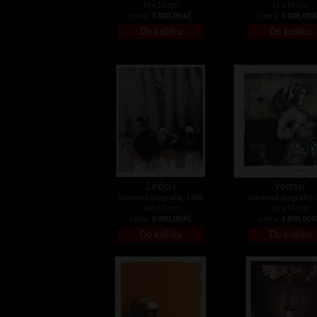
16 x 16 cm
16 x 16 cm
cena:
3 800,00 Kč
cena:
3 800,00 
Ležící I
Vodnář
barevná litografie, 1988
barevná litografie,
40 x 32 cm
16 x 16 cm
cena:
9 000,00 Kč
cena:
3 800,00 