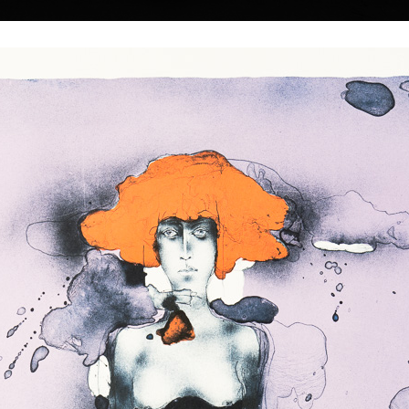
|
|
|
|
|
Home
Umělci
Vybrat dílo
Vybrat dárek
O galerii
O
Sbírky
 Suchánek
 † 25.1.2021
Kalendář Zvěrokruh / Zodiac
Vzpomínka na l
února 1933 v Novém
2026
barevná litografie, b
 2021 v Praze.
15,5 x 11 cm
ofset, 2026
cena:
3 800,00 
30 x 40 cm
arlovy univerzity v
cena:
100,00 Kč
dy, K. Lidického a
ých umění v Praze
. V. Silovského.