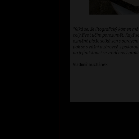
"Říká se, že litografický kámen má
celý život učím porozumět. Když se
ozrněné ploše setká sen s obrazem 
pak se s vášní a zároveň s pokoro
na jejímž konci se zrodí nový grafick
Vladimír Suchánek