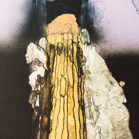
ižní ilustrace,
lenem Sdružení
ehož byl od roku
jmenován členem
sídlem ve Vídni. V
 vyznamenání –
í. Je čestným
 a Mariánských
Mořská panna
Tříkolka
barevná litografie, bez data
barevná litografie, b
m generace, která
19 x 11 cm
21 x 15 cm
 vývoji českého
cena:
1 200,00 Kč
cena:
900,00 K
století.
jí, vedle bohaté
ovské ovládání
nejužívanější
sáhl mezinárodního
lkem 29 významných
tatných výstav v
olandsku, Belgii,
, Dánsku, Polsku
ř 300 výstav, mimo
Rukavice
Příběhy