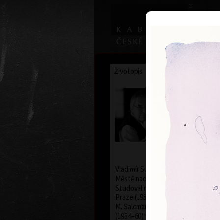
Životopis
Výstavy
Ocenění
Vladimír
* 12.2.1933
Vladimír Suchánek se narodil 12. 
Městě nad Metují, zemřel 25. ledna
Studoval na Pedagogické fakultě K
Praze (1952–54) u profesorů C. Bou
M. Salcmana a na Akademii výtvarn
(1954–60) v grafické speciálce prof