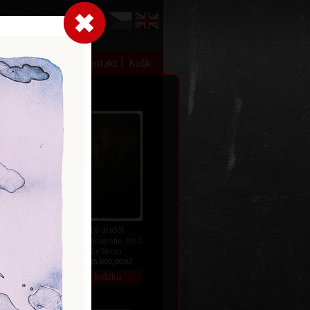
Přihlásit se
|
|
|
 grafice
Výstavy
Kontakt
Košík
éto
Zlatý anděl
ez data
barevná litografie, 2011
73,5 x 56 cm
Kč
cena:
25 000,00 Kč