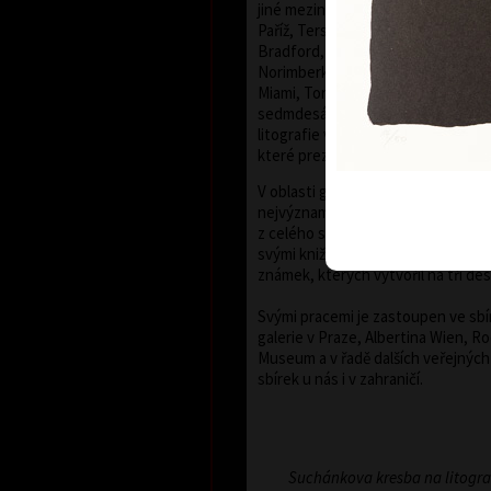
jiné mezinárodních bienále grafiky
Paříž, Terst, Grenchen, Buenos Ai
Bradford, Biella, Rijeka, Segovia, 
Norimberk, Malbork, Lodž, Frederi
Miami, Toronto, Fredrikstad a Pek
sedmdesátých let minulého století
litografie vystavovány v mnoha ev
které prezentují moderní českou g
V oblasti grafického exlibris patří
nejvýznamnějším současným tvůrc
z celého světa vytvořil více než 300
svými knižními ilustracemi a návrh
známek, kterých vytvořil na tři des
Svými pracemi je zastoupen ve sb
galerie v Praze, Albertina Wien, R
Museum a v řadě dalších veřejnýc
sbírek u nás i v zahraničí.
Suchánkova kresba na litogr