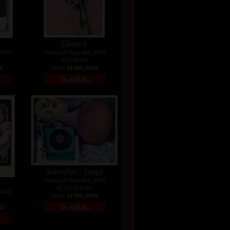
Závrať II.
 1978
barevná litografie, 2018
59 x 40 cm
Kč
cena:
18 000,00 Kč
Gramofon - Tango
barevná litografie, 1970
47,5 x 59,5 cm
 1986
cena:
12 000,00 Kč
Kč