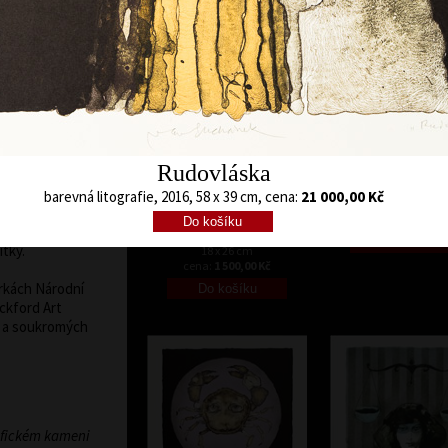
 – Lublaň, Krakov,
barevná litografie, bez data
barevná litografie, b
17 x 11,5 cm
58,5 x 30 cm
res, Frechen,
cena:
900,00 Kč
cena:
3 900,00 
Tokio, Heidelberg,
kshavn, Berlín,
ing. Od
 byly jeho barevné
ropských galeriích,
rafiku.
Rudovláska
Mořský svět
 Vladimír Suchánek k
barevná litografie, b
ům, pro sběratele
barevná litografie, 2016, 58 x 39 cm, cena:
21 000,00 Kč
18,5 x 45 cm
 exlibris. Je znám i
Nosorožec s ptáčkem
cena:
3 000,00 
y poštovních
barevná litografie, bez data
ítky.
18 x 26 cm
cena:
1 500,00 Kč
írkách Národní
ockford Art
h a soukromých
afickém kameni