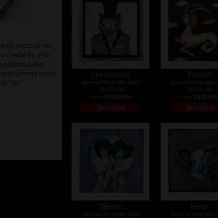
 duši, proto se mu
 v kresbě na jeho
vnějšího světa,
u vydávám na cestu,
Lev znamení
Kozoroh
ý list."
barevná litografie, 2019
barevná litografie,
16 x 16 cm
16 x 16 cm
cena:
3 800,00 Kč
cena:
3 800,00 
Blíženci
Beran
barevná litografie, 2019
barevná litografie,