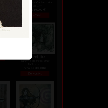
ez data
barevná litografie, bez data
30 x 20,5 cm
Kč
cena:
1 800,00 Kč
ez data
Kč
Půlnoční ulita
barevná litografie, 2019
29,5 x 41 cm
cena:
16 000,00 Kč