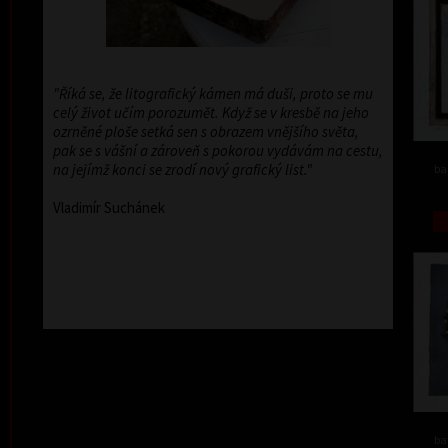
"Říká se, že litografický kámen má duši, proto se mu
celý život učím porozumět. Když se v kresbě na jeho
ozrněné ploše setká sen s obrazem vnějšího světa,
pak se s vášní a zároveň s pokorou vydávám na cestu,
na jejímž konci se zrodí nový grafický list."
ba
Vladimír Suchánek
ba