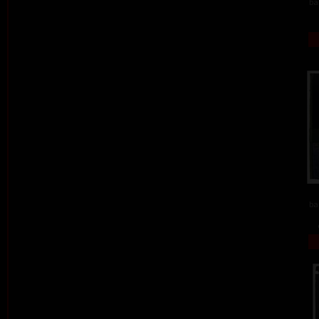
ba
ba