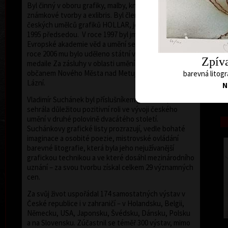
Byl činný v oboru grafiky, malby, knižní ilustrace,
známkové tvorby a exlibris. Byl členem Sdružení
českých umělců grafiků HOLLAR, jehož byl od roku
1995 předsedou. V roce 1997 byl jmenován členem
Evropské akademie věd a umění se sídlem ve Vídni. V
roce 2006 mu bylo uděleno státní vyznamenání –
Zpíva
medaile Za zásluhy v oblasti umění. Je čestným
občanem Nového Města nad Metují a Mariánských
barevná litogr
Lázní.
N
barev
Vladimír Suchánek byl příslušníkem generace, která
sehrála důležitou pozitivní roli ve vývoji českého
umění v druhé polovině dvacátého století.
Suchánkovy grafické listy prozrazují, vedle bohaté
imaginace a osobité poezie, mistrovské ovládání
barevné litografie, která byla jeho nejužívanější
grafickou technikou a ve které dosáhl mezinárodního
uznání – za svou tvorbu získal celkem 29 významných
cen.
Za svůj život uspořádal 174 samostatných výstav v
České republice i v zahraničí – v Holandsku, Belgii,
Německu, USA, Japonsku, Švédsku, Dánsku, Polsku
a na Slovensku. Zúčastnil se téměř 300 výstav, mimo