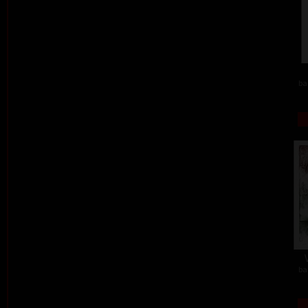
ba
ba