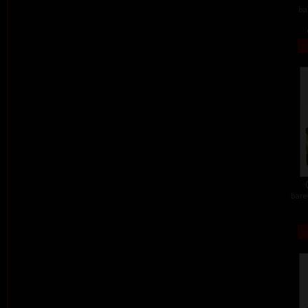
ba
barev