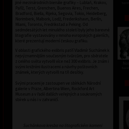
jiné mezinárodních bienále grafiky – Lublaň, Krakov,
barev
Paříž, Terst, Grenchen, Buenos Aires, Frechen,
Bradford, Biella, Rijeka, Segovia, Tokio, Heidelberg,
Norimberk, Malbork, Lodž, Frederikshavn, Berlín,
Miami, Toronto, Fredrikstad a Peking. Od
sedmdesátých let minulého století byly jeho barevné
litografie vystavovány v mnoha evropských galeriích,
které prezentují moderní českou grafiku.
V oblasti grafického exlibris patří Vladimír Suchánek k
nejvýznamnějším současným tvůrcům, pro sběratele
z celého světa vytvořil více než 300 exlibris. Je znám i
Nos
svými knižními ilustracemi a návrhy poštovních
barev
známek, kterých vytvořil na tři desítky.
Svými pracemi je zastoupen ve sbírkách Národní
galerie v Praze, Albertina Wien, Rockford Art
Museum a v řadě dalších veřejných a soukromých
sbírek u nás i v zahraničí.
Suchánkova kresba na litografickém kameni