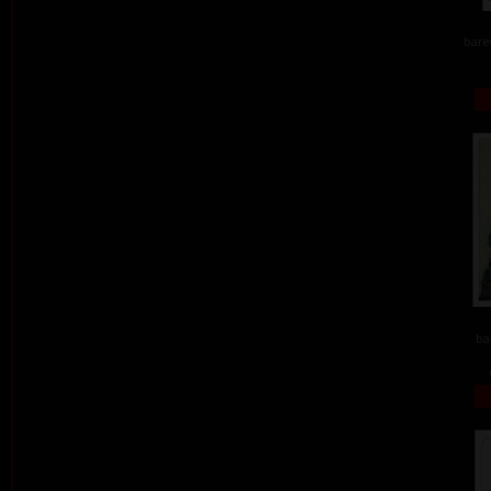
barev
ba