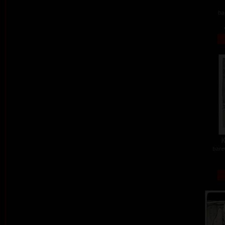
ba
K
barev