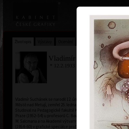
|
Home
Uměl
Životopis
Výstavy
Ocenění
Sbírky
Vladimír Suchánek
* 12.2.1933 † 25.1.2021
Kalend
Vladimír Suchánek se narodil 12. února 1933 v Novém
Městě nad Metují, zemřel 25. ledna 2021 v Praze.
Studoval na Pedagogické fakultě Karlovy univerzity v
Praze (1952–54) u profesorů C. Boudy, K. Lidického a
M. Salcmana a na Akademii výtvarných umění v Praze
(1954–60) v grafické speciálce prof. V. Silovského.