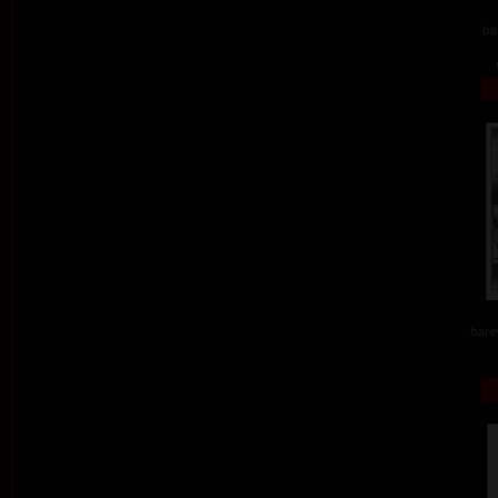
ba
barev