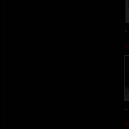
ba
ba