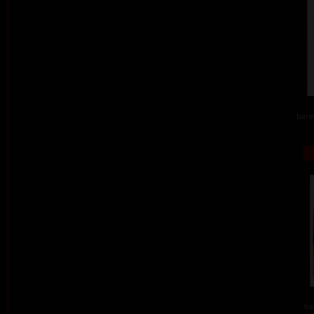
barev
ba