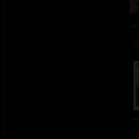
barev
barev