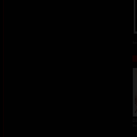
ba
Dá
ba