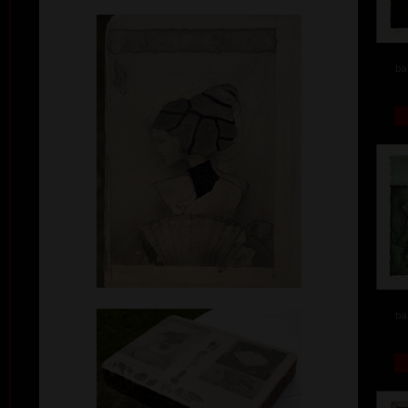
ba
ba