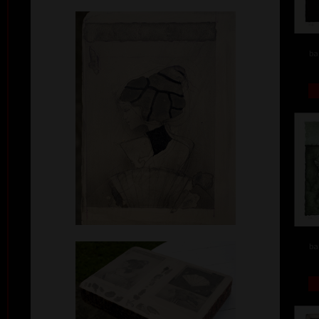
ba
ba