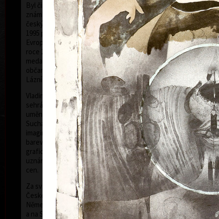
Byl činný v oboru grafiky, malby, knižní ilustrace,
známkové tvorby a exlibris. Byl členem Sdružení
českých umělců grafiků HOLLAR, jehož byl od roku
1995 předsedou. V roce 1997 byl jmenován členem
Evropské akademie věd a umění se sídlem ve Vídni. V
roce 2006 mu bylo uděleno státní vyznamenání –
medaile Za zásluhy v oblasti umění. Je čestným
občanem Nového Města nad Metují a Mariánských
Lázní.
barev
Vladimír Suchánek byl příslušníkem generace, která
sehrála důležitou pozitivní roli ve vývoji českého
umění v druhé polovině dvacátého století.
Suchánkovy grafické listy prozrazují, vedle bohaté
imaginace a osobité poezie, mistrovské ovládání
barevné litografie, která byla jeho nejužívanější
grafickou technikou a ve které dosáhl mezinárodního
uznání – za svou tvorbu získal celkem 29 významných
cen.
Za svůj život uspořádal 174 samostatných výstav v
České republice i v zahraničí – v Holandsku, Belgii,
Německu, USA, Japonsku, Švédsku, Dánsku, Polsku
a na Slovensku. Zúčastnil se téměř 300 výstav, mimo