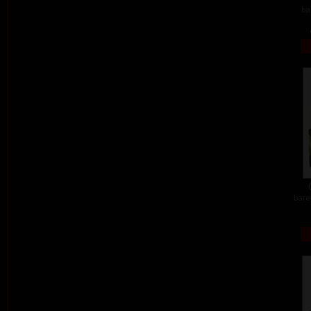
ba
barev