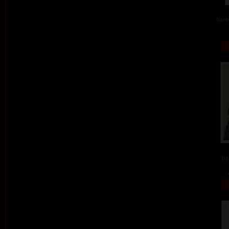
barev
ba