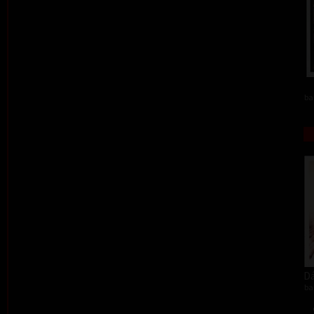
ba
Dá
ba