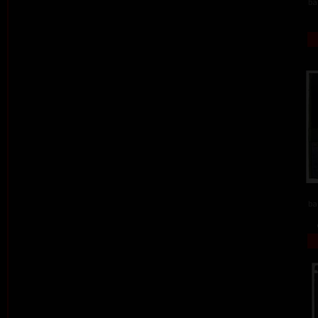
ba
ba