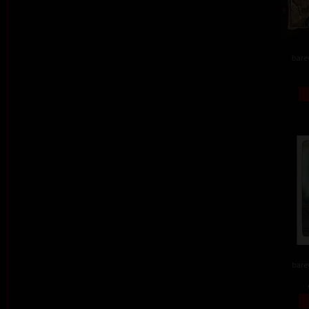
barev
barev