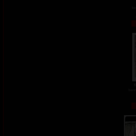
ba
K
barev