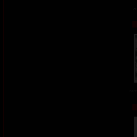
ba
barev