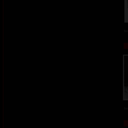
ba
ba