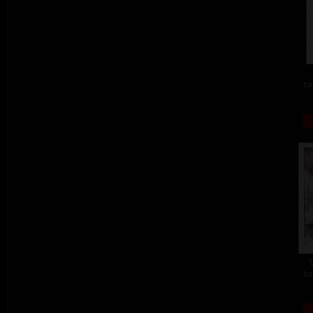
ba
ba