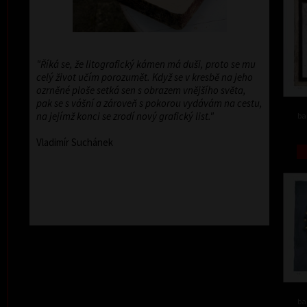
"Říká se, že litografický kámen má duši, proto se mu
celý život učím porozumět. Když se v kresbě na jeho
ozrněné ploše setká sen s obrazem vnějšího světa,
pak se s vášní a zároveň s pokorou vydávám na cestu,
na jejímž konci se zrodí nový grafický list."
ba
Vladimír Suchánek
ba