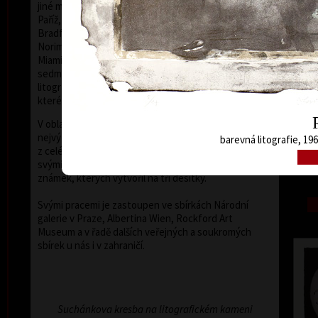
jiné mezinárodních bienále grafiky – Lublaň, Krakov,
barev
Paříž, Terst, Grenchen, Buenos Aires, Frechen,
Bradford, Biella, Rijeka, Segovia, Tokio, Heidelberg,
Norimberk, Malbork, Lodž, Frederikshavn, Berlín,
Miami, Toronto, Fredrikstad a Peking. Od
sedmdesátých let minulého století byly jeho barevné
litografie vystavovány v mnoha evropských galeriích,
které prezentují moderní českou grafiku.
V oblasti grafického exlibris patří Vladimír Suchánek k
nejvýznamnějším současným tvůrcům, pro sběratele
barevná litografie, 196
z celého světa vytvořil více než 300 exlibris. Je znám i
Nos
svými knižními ilustracemi a návrhy poštovních
barev
známek, kterých vytvořil na tři desítky.
Svými pracemi je zastoupen ve sbírkách Národní
galerie v Praze, Albertina Wien, Rockford Art
Museum a v řadě dalších veřejných a soukromých
sbírek u nás i v zahraničí.
Suchánkova kresba na litografickém kameni