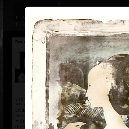
|
Home
Uměl
Životopis
Výstavy
Ocenění
Sbírky
Vladimír Suchánek
* 12.2.1933 † 25.1.2021
Kalend
Vladimír Suchánek se narodil 12. února 1933 v Novém
Městě nad Metují, zemřel 25. ledna 2021 v Praze.
Studoval na Pedagogické fakultě Karlovy univerzity v
Praze (1952–54) u profesorů C. Boudy, K. Lidického a
M. Salcmana a na Akademii výtvarných umění v Praze
(1954–60) v grafické speciálce prof. V. Silovského.