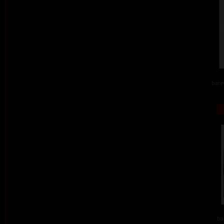
barev
ba