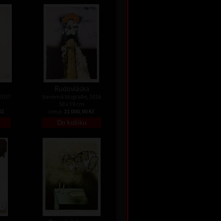
Rudovláska
 2017
barevná litografie, 2016
58 x 39 cm
Kč
cena:
21 000,00 Kč