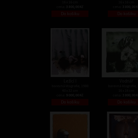
16 x 16 cm
16 x 16 cm
cena:
3 800,00 Kč
cena:
3 800,00 
Ležící I
Vodnář
barevná litografie, 1988
barevná litografie,
40 x 32 cm
16 x 16 cm
cena:
9 000,00 Kč
cena:
3 800,00 