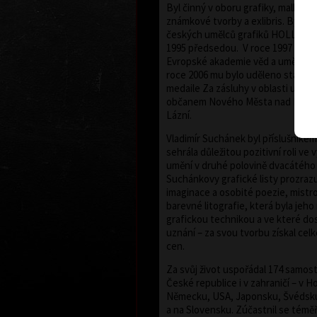
Byl činný v oboru grafiky, malby, kn
známkové tvorby a exlibris. Byl č
českých umělců grafiků HOLLAR, j
1995 předsedou. V roce 1997 byl 
Evropské akademie věd a umění se 
roce 2006 mu bylo uděleno státní
medaile Za zásluhy v oblasti uměn
občanem Nového Města nad Metují
Lázní.
Vladimír Suchánek byl příslušníke
sehrála důležitou pozitivní roli ve
umění v druhé polovině dvacátého 
Suchánkovy grafické listy prozrazu
imaginace a osobité poezie, mistr
barevné litografie, která byla jeho 
grafickou technikou a ve které do
uznání – za svou tvorbu získal ce
cen.
Za svůj život uspořádal 174 samos
České republice i v zahraničí – v H
Německu, USA, Japonsku, Švédsku
a na Slovensku. Zúčastnil se témě