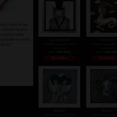
 duši, proto se mu
 v kresbě na jeho
vnějšího světa,
u vydávám na cestu,
Lev znamení
Kozoroh
ý list."
barevná litografie, 2019
barevná litografie,
16 x 16 cm
16 x 16 cm
cena:
3 800,00 Kč
cena:
3 800,00 
Blíženci
Beran
barevná litografie, 2019
barevná litografie,