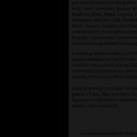
jiné mezinárodních bienále grafiky
Paříž, Terst, Grenchen, Buenos Ai
Bradford, Biella, Rijeka, Segovia, 
Norimberk, Malbork, Lodž, Frederi
Miami, Toronto, Fredrikstad a Pek
sedmdesátých let minulého století
litografie vystavovány v mnoha ev
které prezentují moderní českou g
V oblasti grafického exlibris patří
nejvýznamnějším současným tvůrc
z celého světa vytvořil více než 300
svými knižními ilustracemi a návrh
známek, kterých vytvořil na tři des
Svými pracemi je zastoupen ve sb
galerie v Praze, Albertina Wien, R
Museum a v řadě dalších veřejnýc
sbírek u nás i v zahraničí.
Suchánkova kresba na litogr