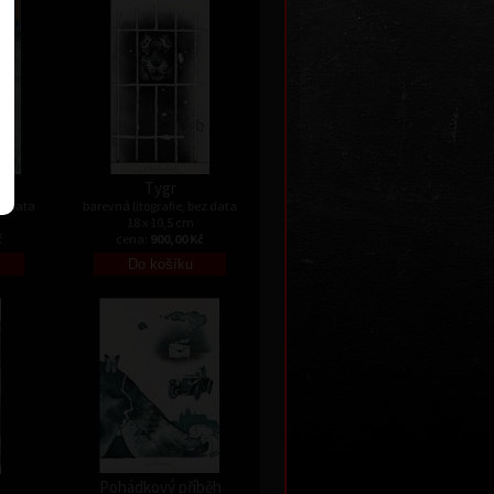
Tygr
ez data
barevná litografie, bez data
18 x 10,5 cm
č
cena:
900,00 Kč
Pohádkový příběh