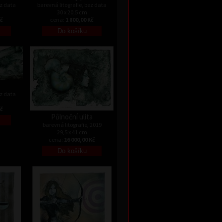
ez data
barevná litografie, bez data
30 x 20,5 cm
Kč
cena:
1 800,00 Kč
ez data
Kč
Půlnoční ulita
barevná litografie, 2019
29,5 x 41 cm
cena:
16 000,00 Kč