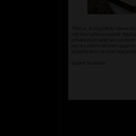
"Říká se, že litografický kámen má
celý život učím porozumět. Když se
ozrněné ploše setká sen s obrazem 
pak se s vášní a zároveň s pokoro
na jejímž konci se zrodí nový grafick
Vladimír Suchánek