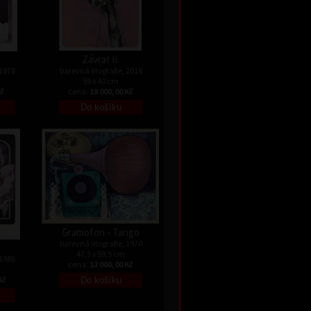
Závrať II.
 1978
barevná litografie, 2018
59 x 40 cm
Kč
cena:
18 000,00 Kč
Gramofon - Tango
barevná litografie, 1970
47,5 x 59,5 cm
 1986
cena:
12 000,00 Kč
Kč