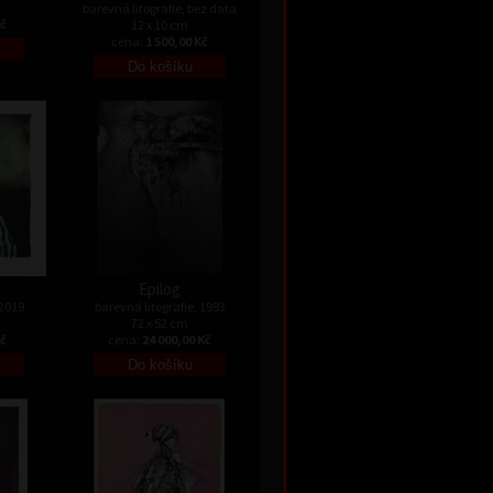
barevná litografie, bez data
Kč
12 x 10 cm
cena:
1 500,00 Kč
Epilog
 2019
barevná litografie, 1993
72 x 52 cm
Kč
cena:
24 000,00 Kč