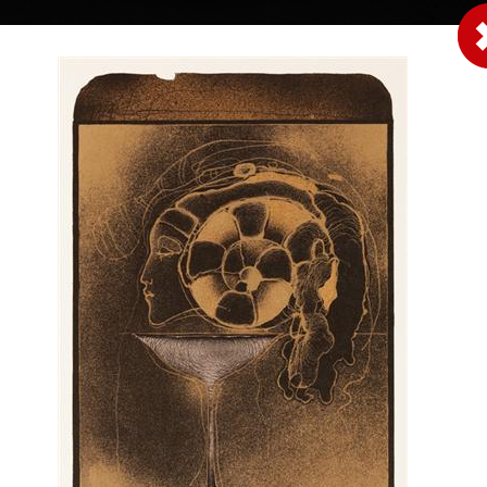
|
|
|
|
|
Home
Umělci
Vybrat dílo
Vybrat dárek
O galerii
O
Sbírky
 Suchánek
 † 25.1.2021
Kalendář Zvěrokruh / Zodiac
Vzpomínka na l
února 1933 v Novém
2026
barevná litografie, b
 2021 v Praze.
15,5 x 11 cm
ofset, 2026
cena:
3 800,00 
30 x 40 cm
arlovy univerzity v
cena:
100,00 Kč
dy, K. Lidického a
ých umění v Praze
. V. Silovského.