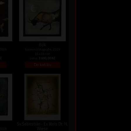
Býk
 2019
barevná litografie, 2019
16 x 16 cm
Kč
cena:
3 800,00 Kč
Sv.Šebestián - Ex libris Dr. H.
Wiese
 2019