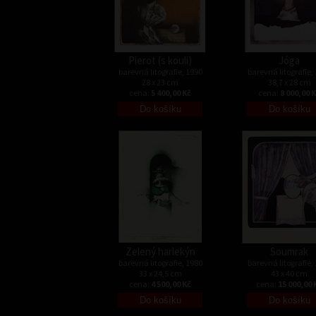
Pierot (s kouli)
Jóga
barevná litografie, 1990
barevná litografie,
28 x 23 cm
38,7 x 28 cm
cena:
5 400,00 Kč
cena:
8 000,00 
Zelený harlekýn
Soumrak
barevná litografie, 1980
barevná litografie,
33 x 24,5 cm
43 x 40 cm
cena:
4 500,00 Kč
cena:
15 000,00 