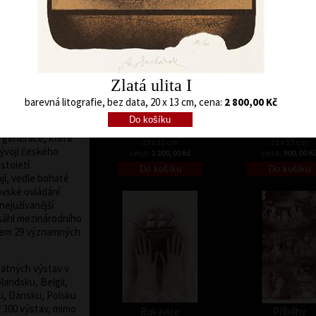
ižní ilustrace,
lenem Sdružení
ehož byl od roku
jmenován členem
sídlem ve Vídni. V
 vyznamenání –
Zlatá ulita I
í. Je čestným
 a Mariánských
barevná litografie, bez data, 20 x 13 cm, cena:
2 800,00 Kč
Mořská panna
Tříkolka
barevná litografie, bez data
barevná litografie, b
m generace, která
19 x 11 cm
21 x 15 cm
 vývoji českého
cena:
1 200,00 Kč
cena:
900,00 K
století.
jí, vedle bohaté
ovské ovládání
nejužívanější
sáhl mezinárodního
lkem 29 významných
tatných výstav v
olandsku, Belgii,
, Dánsku, Polsku
ř 300 výstav, mimo
Rukavice
Příběhy