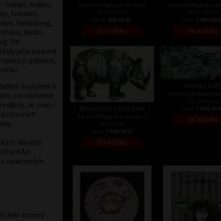
 – Lublaň, Krakov,
barevná litografie, bez data
barevná litografie, b
17 x 11,5 cm
58,5 x 30 cm
res, Frechen,
cena:
900,00 Kč
cena:
3 900,00 
Tokio, Heidelberg,
kshavn, Berlín,
ing. Od
 byly jeho barevné
ropských galeriích,
rafiku.
Mořský svět
 Vladimír Suchánek k
barevná litografie, b
ům, pro sběratele
18,5 x 45 cm
 exlibris. Je znám i
Nosorožec s ptáčkem
cena:
3 000,00 
y poštovních
barevná litografie, bez data
ítky.
18 x 26 cm
cena:
1 500,00 Kč
írkách Národní
ockford Art
h a soukromých
afickém kameni