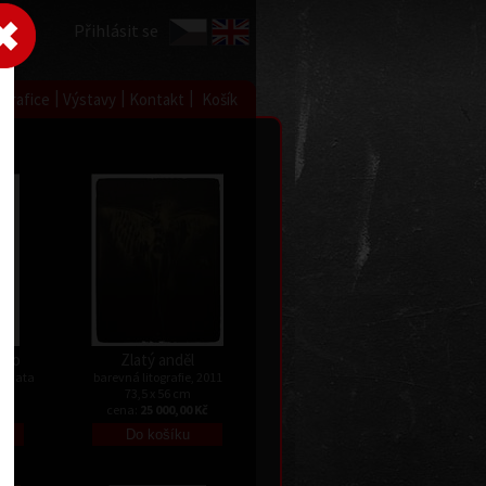
Přihlásit se
|
|
|
 grafice
Výstavy
Kontakt
Košík
éto
Zlatý anděl
ez data
barevná litografie, 2011
73,5 x 56 cm
Kč
cena:
25 000,00 Kč