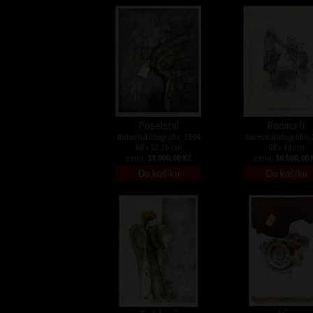
Poselství
Rodina II.
barevná litografie, 1994
barevná litografie,
68 x 52,25 cm
56 x 44 cm
cena:
18 000,00 Kč
cena:
16 500,00 