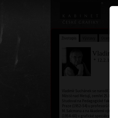
Životopis
Výstavy
Ocenění
Vladimír
* 12.2.1933
Vladimír Suchánek se narodil 12. 
Městě nad Metují, zemřel 25. ledna
Studoval na Pedagogické fakultě K
Praze (1952–54) u profesorů C. Bou
M. Salcmana a na Akademii výtvarn
(1954–60) v grafické speciálce prof