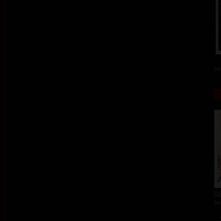
ba
Dá
ba