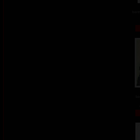
barev
ba