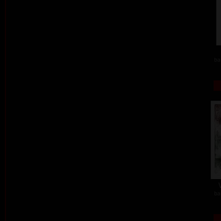
ba
ba