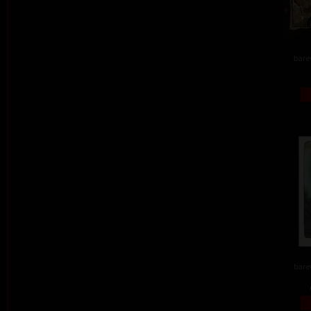
barev
barev