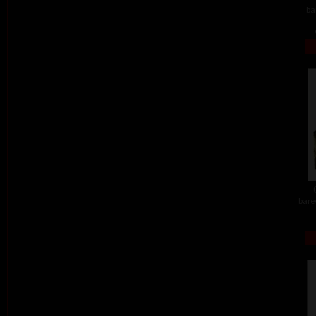
ba
barev