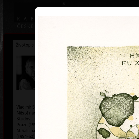
|
Home
Uměl
Životopis
Výstavy
Ocenění
Sbírky
Vladimír Suchánek
* 12.2.1933 † 25.1.2021
Kalend
Vladimír Suchánek se narodil 12. února 1933 v Novém
Městě nad Metují, zemřel 25. ledna 2021 v Praze.
Studoval na Pedagogické fakultě Karlovy univerzity v
Praze (1952–54) u profesorů C. Boudy, K. Lidického a
M. Salcmana a na Akademii výtvarných umění v Praze
(1954–60) v grafické speciálce prof. V. Silovského.