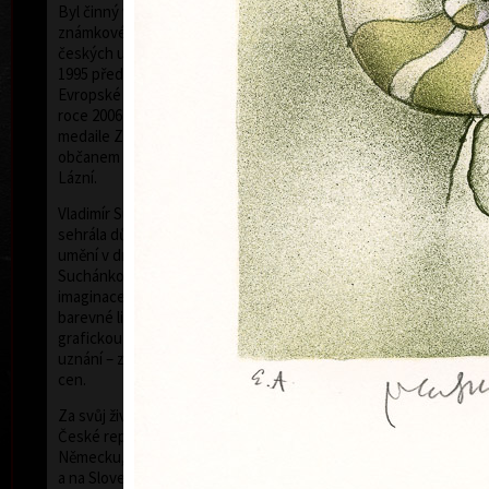
Byl činný v oboru grafiky, malby, knižní ilustrace,
známkové tvorby a exlibris. Byl členem Sdružení
českých umělců grafiků HOLLAR, jehož byl od roku
1995 předsedou. V roce 1997 byl jmenován členem
Evropské akademie věd a umění se sídlem ve Vídni. V
roce 2006 mu bylo uděleno státní vyznamenání –
medaile Za zásluhy v oblasti umění. Je čestným
občanem Nového Města nad Metují a Mariánských
Lázní.
barev
Vladimír Suchánek byl příslušníkem generace, která
sehrála důležitou pozitivní roli ve vývoji českého
umění v druhé polovině dvacátého století.
Suchánkovy grafické listy prozrazují, vedle bohaté
imaginace a osobité poezie, mistrovské ovládání
barevné litografie, která byla jeho nejužívanější
grafickou technikou a ve které dosáhl mezinárodního
uznání – za svou tvorbu získal celkem 29 významných
cen.
Za svůj život uspořádal 174 samostatných výstav v
České republice i v zahraničí – v Holandsku, Belgii,
Německu, USA, Japonsku, Švédsku, Dánsku, Polsku
a na Slovensku. Zúčastnil se téměř 300 výstav, mimo