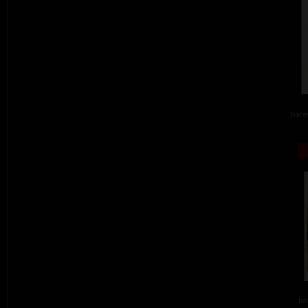
barev
ba