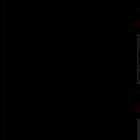
ba
barev