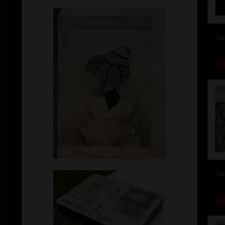
ba
ba