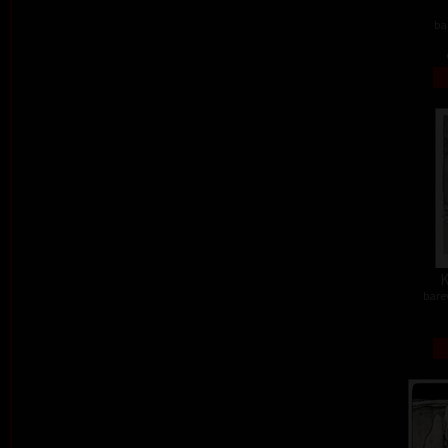
ba
K
barev