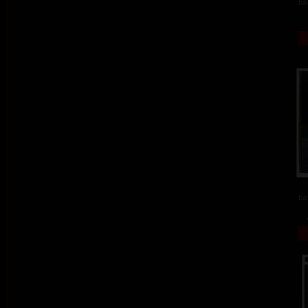
ba
ba