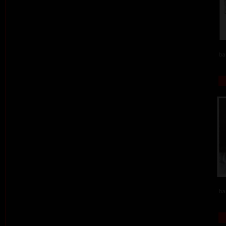
ba
ba