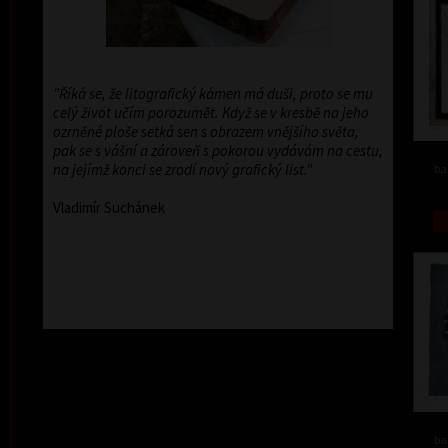
"Říká se, že litografický kámen má duši, proto se mu
celý život učím porozumět. Když se v kresbě na jeho
ozrněné ploše setká sen s obrazem vnějšího světa,
pak se s vášní a zároveň s pokorou vydávám na cestu,
na jejímž konci se zrodí nový grafický list."
ba
Vladimír Suchánek
ba