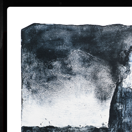
|
Home
Uměl
Životopis
Výstavy
Ocenění
Sbírky
Vladimír Suchánek
* 12.2.1933 † 25.1.2021
Kalend
Vladimír Suchánek se narodil 12. února 1933 v Novém
Městě nad Metují, zemřel 25. ledna 2021 v Praze.
Studoval na Pedagogické fakultě Karlovy univerzity v
Praze (1952–54) u profesorů C. Boudy, K. Lidického a
M. Salcmana a na Akademii výtvarných umění v Praze
(1954–60) v grafické speciálce prof. V. Silovského.