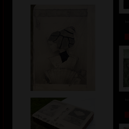
ba
ba