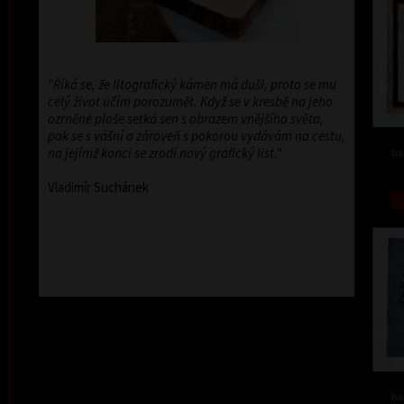
"Říká se, že litografický kámen má duši, proto se mu
celý život učím porozumět. Když se v kresbě na jeho
ozrněné ploše setká sen s obrazem vnějšího světa,
pak se s vášní a zároveň s pokorou vydávám na cestu,
na jejímž konci se zrodí nový grafický list."
ba
Vladimír Suchánek
ba