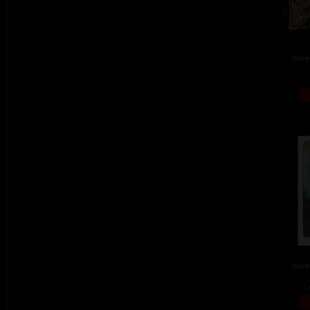
barev
barev