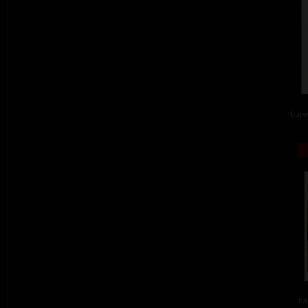
barev
ba