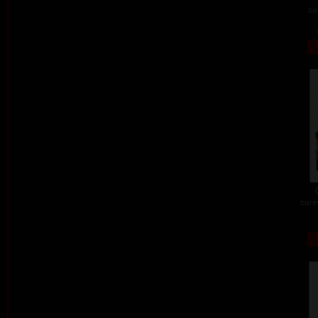
ba
barev