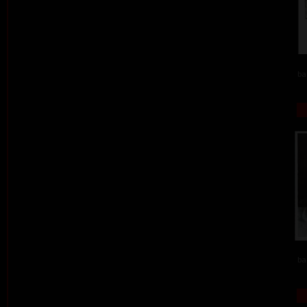
ba
ba