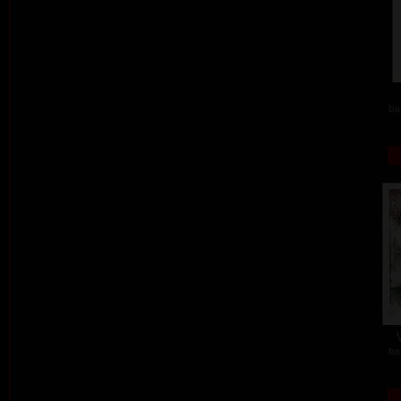
ba
ba