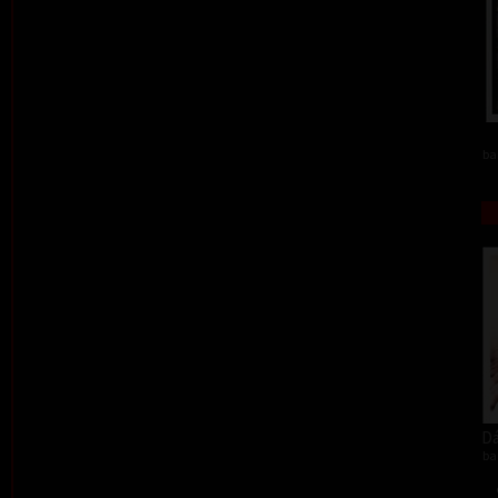
ba
Dá
ba