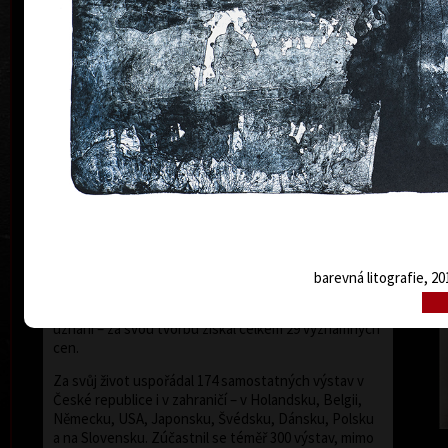
Byl činný v oboru grafiky, malby, knižní ilustrace,
známkové tvorby a exlibris. Byl členem Sdružení
českých umělců grafiků HOLLAR, jehož byl od roku
1995 předsedou. V roce 1997 byl jmenován členem
Evropské akademie věd a umění se sídlem ve Vídni. V
roce 2006 mu bylo uděleno státní vyznamenání –
medaile Za zásluhy v oblasti umění. Je čestným
občanem Nového Města nad Metují a Mariánských
Lázní.
barev
Vladimír Suchánek byl příslušníkem generace, která
sehrála důležitou pozitivní roli ve vývoji českého
umění v druhé polovině dvacátého století.
Suchánkovy grafické listy prozrazují, vedle bohaté
imaginace a osobité poezie, mistrovské ovládání
barevná litografie, 20
barevné litografie, která byla jeho nejužívanější
grafickou technikou a ve které dosáhl mezinárodního
uznání – za svou tvorbu získal celkem 29 významných
cen.
Za svůj život uspořádal 174 samostatných výstav v
České republice i v zahraničí – v Holandsku, Belgii,
Německu, USA, Japonsku, Švédsku, Dánsku, Polsku
a na Slovensku. Zúčastnil se téměř 300 výstav, mimo