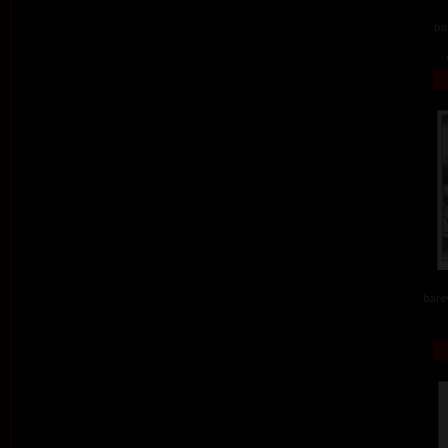
ba
barev