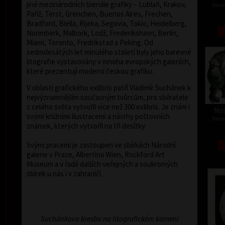
jiné mezinárodních bienále grafiky – Lublaň, Krakov,
barev
Paříž, Terst, Grenchen, Buenos Aires, Frechen,
Bradford, Biella, Rijeka, Segovia, Tokio, Heidelberg,
Norimberk, Malbork, Lodž, Frederikshavn, Berlín,
Miami, Toronto, Fredrikstad a Peking. Od
sedmdesátých let minulého století byly jeho barevné
litografie vystavovány v mnoha evropských galeriích,
které prezentují moderní českou grafiku.
V oblasti grafického exlibris patří Vladimír Suchánek k
nejvýznamnějším současným tvůrcům, pro sběratele
z celého světa vytvořil více než 300 exlibris. Je znám i
Nos
svými knižními ilustracemi a návrhy poštovních
barev
známek, kterých vytvořil na tři desítky.
Svými pracemi je zastoupen ve sbírkách Národní
galerie v Praze, Albertina Wien, Rockford Art
Museum a v řadě dalších veřejných a soukromých
sbírek u nás i v zahraničí.
Suchánkova kresba na litografickém kameni