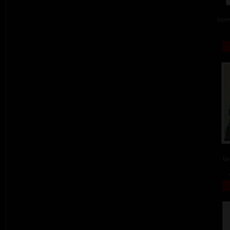
barev
ba