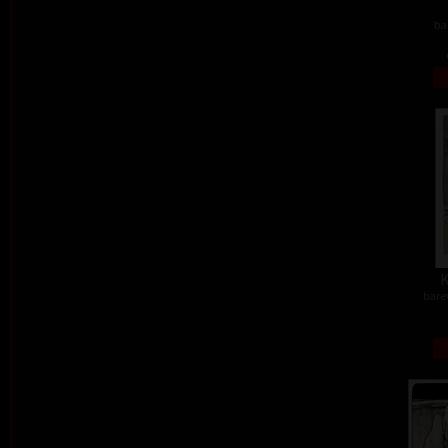
ba
K
barev