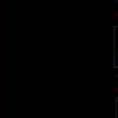
ba
ba