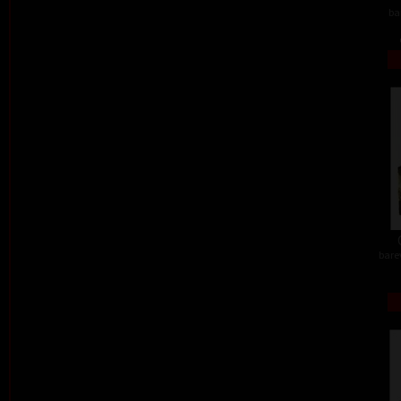
ba
barev