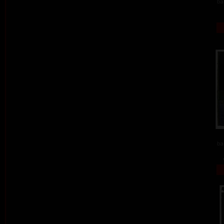
ba
ba