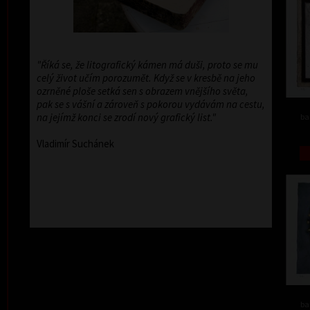
"Říká se, že litografický kámen má duši, proto se mu
celý život učím porozumět. Když se v kresbě na jeho
ozrněné ploše setká sen s obrazem vnějšího světa,
pak se s vášní a zároveň s pokorou vydávám na cestu,
na jejímž konci se zrodí nový grafický list."
ba
Vladimír Suchánek
ba