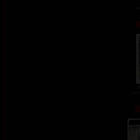
ba
K
barev