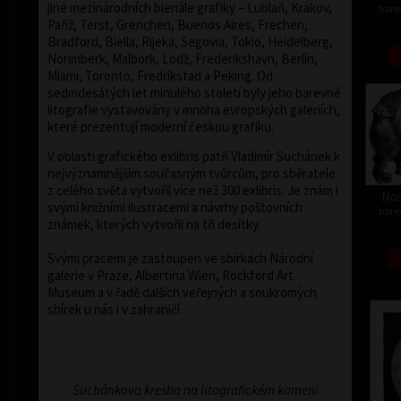
jiné mezinárodních bienále grafiky – Lublaň, Krakov,
barev
Paříž, Terst, Grenchen, Buenos Aires, Frechen,
Bradford, Biella, Rijeka, Segovia, Tokio, Heidelberg,
Norimberk, Malbork, Lodž, Frederikshavn, Berlín,
Miami, Toronto, Fredrikstad a Peking. Od
sedmdesátých let minulého století byly jeho barevné
litografie vystavovány v mnoha evropských galeriích,
které prezentují moderní českou grafiku.
V oblasti grafického exlibris patří Vladimír Suchánek k
nejvýznamnějším současným tvůrcům, pro sběratele
z celého světa vytvořil více než 300 exlibris. Je znám i
Nos
svými knižními ilustracemi a návrhy poštovních
barev
známek, kterých vytvořil na tři desítky.
Svými pracemi je zastoupen ve sbírkách Národní
galerie v Praze, Albertina Wien, Rockford Art
Museum a v řadě dalších veřejných a soukromých
sbírek u nás i v zahraničí.
Suchánkova kresba na litografickém kameni