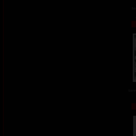
ba
barev