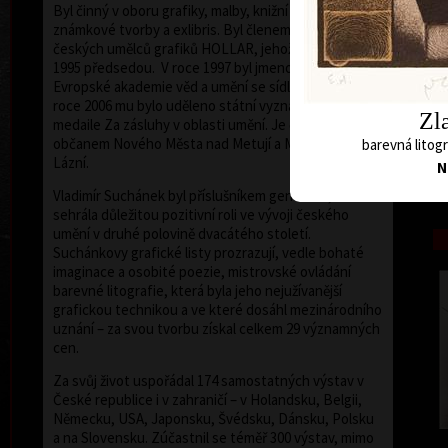
Byl činný v oboru grafiky, malby, knižní ilustrace,
známkové tvorby a exlibris. Byl členem Sdružení
českých umělců grafiků HOLLAR, jehož byl od roku
1995 předsedou. V roce 1997 byl jmenován členem
Evropské akademie věd a umění se sídlem ve Vídni. V
roce 2006 mu bylo uděleno státní vyznamenání –
Zla
medaile Za zásluhy v oblasti umění. Je čestným
občanem Nového Města nad Metují a Mariánských
barevná litogr
Lázní.
N
barev
Vladimír Suchánek byl příslušníkem generace, která
sehrála důležitou pozitivní roli ve vývoji českého
umění v druhé polovině dvacátého století.
Suchánkovy grafické listy prozrazují, vedle bohaté
imaginace a osobité poezie, mistrovské ovládání
barevné litografie, která byla jeho nejužívanější
grafickou technikou a ve které dosáhl mezinárodního
uznání – za svou tvorbu získal celkem 29 významných
cen.
Za svůj život uspořádal 174 samostatných výstav v
České republice i v zahraničí – v Holandsku, Belgii,
Německu, USA, Japonsku, Švédsku, Dánsku, Polsku
a na Slovensku. Zúčastnil se téměř 300 výstav, mimo