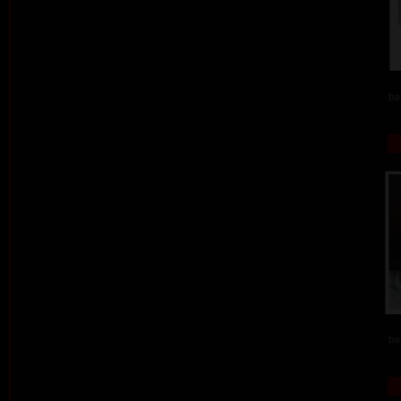
ba
ba