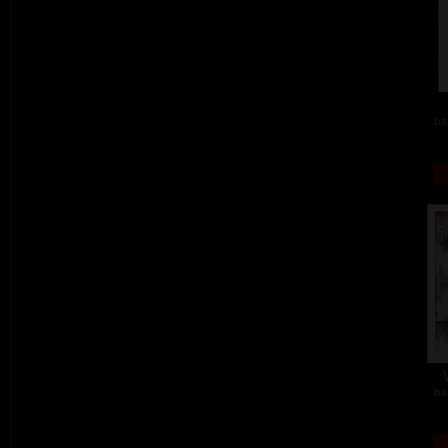
ba
ba