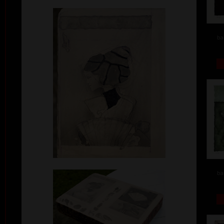
ba
ba