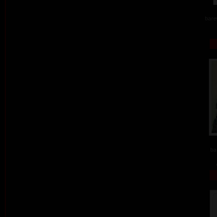
barev
ba