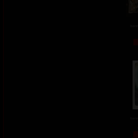
barev
barev