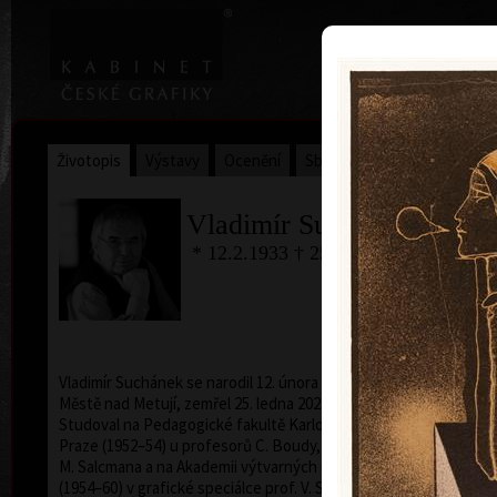
|
Home
Uměl
Životopis
Výstavy
Ocenění
Sbírky
Vladimír Suchánek
* 12.2.1933 † 25.1.2021
Kalend
Vladimír Suchánek se narodil 12. února 1933 v Novém
Městě nad Metují, zemřel 25. ledna 2021 v Praze.
Studoval na Pedagogické fakultě Karlovy univerzity v
Praze (1952–54) u profesorů C. Boudy, K. Lidického a
M. Salcmana a na Akademii výtvarných umění v Praze
(1954–60) v grafické speciálce prof. V. Silovského.