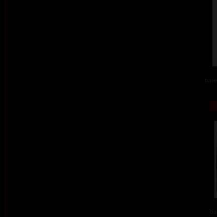
barev
ba