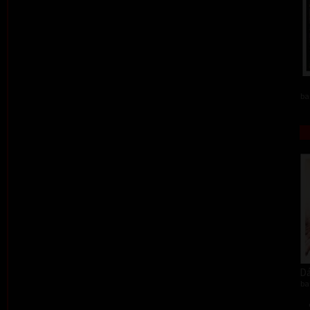
ba
Dá
ba