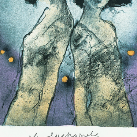
ižní ilustrace,
lenem Sdružení
ehož byl od roku
jmenován členem
sídlem ve Vídni. V
 vyznamenání –
í. Je čestným
 a Mariánských
Mořská panna
Tříkolka
barevná litografie, bez data
barevná litografie, b
m generace, která
19 x 11 cm
21 x 15 cm
 vývoji českého
cena:
1 200,00 Kč
cena:
900,00 K
století.
jí, vedle bohaté
ovské ovládání
nejužívanější
sáhl mezinárodního
lkem 29 významných
tatných výstav v
olandsku, Belgii,
, Dánsku, Polsku
ř 300 výstav, mimo
Rukavice
Příběhy