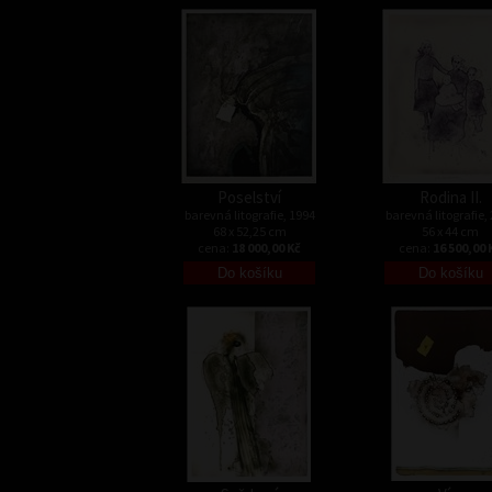
Poselství
Rodina II.
barevná litografie, 1994
barevná litografie,
68 x 52,25 cm
56 x 44 cm
cena:
18 000,00 Kč
cena:
16 500,00 