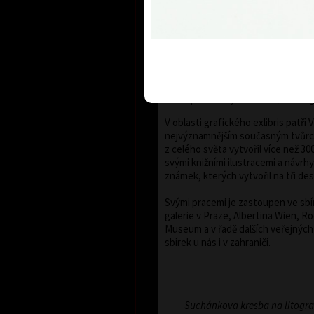
jiné mezinárodních bienále grafiky
Paříž, Terst, Grenchen, Buenos Ai
Bradford, Biella, Rijeka, Segovia, 
Norimberk, Malbork, Lodž, Frederi
Miami, Toronto, Fredrikstad a Pek
sedmdesátých let minulého století
litografie vystavovány v mnoha ev
které prezentují moderní českou g
V oblasti grafického exlibris patří
nejvýznamnějším současným tvůrc
z celého světa vytvořil více než 300
svými knižními ilustracemi a návrh
známek, kterých vytvořil na tři des
Svými pracemi je zastoupen ve sb
galerie v Praze, Albertina Wien, R
Museum a v řadě dalších veřejnýc
sbírek u nás i v zahraničí.
Suchánkova kresba na litogr