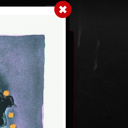
Přihlásit se
|
|
|
 grafice
Výstavy
Kontakt
Košík
éto
Zlatý anděl
ez data
barevná litografie, 2011
73,5 x 56 cm
Kč
cena:
25 000,00 Kč