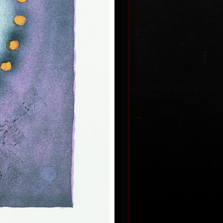
Tygr
ez data
barevná litografie, bez data
18 x 10,5 cm
č
cena:
900,00 Kč
Pohádkový příběh