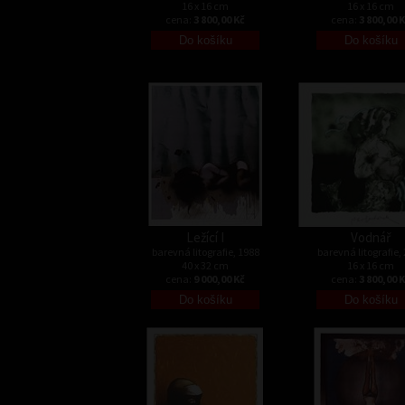
16 x 16 cm
16 x 16 cm
cena:
3 800,00 Kč
cena:
3 800,00 
Ležící I
Vodnář
barevná litografie, 1988
barevná litografie,
40 x 32 cm
16 x 16 cm
cena:
9 000,00 Kč
cena:
3 800,00 