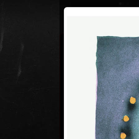
Životopis
Výstavy
Ocenění
Vladimír
* 12.2.1933
Vladimír Suchánek se narodil 12. 
Městě nad Metují, zemřel 25. ledna
Studoval na Pedagogické fakultě K
Praze (1952–54) u profesorů C. Bou
M. Salcmana a na Akademii výtvarn
(1954–60) v grafické speciálce prof