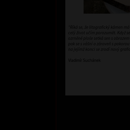
"Říká se, že litografický kámen má
celý život učím porozumět. Když se
ozrněné ploše setká sen s obrazem 
pak se s vášní a zároveň s pokoro
na jejímž konci se zrodí nový grafick
Vladimír Suchánek