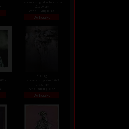
barevná litografie, bez data
Kč
12 x 10 cm
cena:
1 500,00 Kč
Epilog
 2019
barevná litografie, 1993
72 x 52 cm
Kč
cena:
24 000,00 Kč