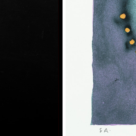
Byl činný v oboru grafiky, malby, kn
známkové tvorby a exlibris. Byl č
českých umělců grafiků HOLLAR, j
1995 předsedou. V roce 1997 byl 
Evropské akademie věd a umění se 
roce 2006 mu bylo uděleno státní
medaile Za zásluhy v oblasti uměn
občanem Nového Města nad Metují
Lázní.
Vladimír Suchánek byl příslušníke
sehrála důležitou pozitivní roli ve
umění v druhé polovině dvacátého 
Suchánkovy grafické listy prozrazu
imaginace a osobité poezie, mistr
barevné litografie, která byla jeho 
grafickou technikou a ve které do
uznání – za svou tvorbu získal ce
cen.
Za svůj život uspořádal 174 samos
České republice i v zahraničí – v H
Německu, USA, Japonsku, Švédsku
a na Slovensku. Zúčastnil se témě