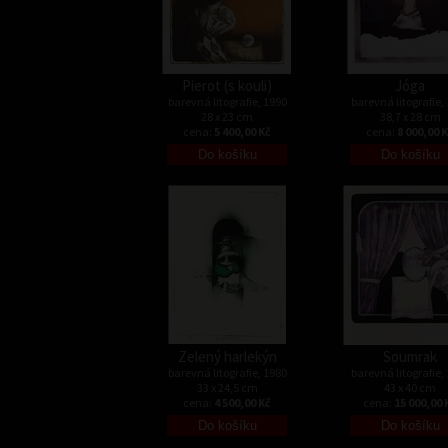
Pierot (s kouli)
Jóga
barevná litografie, 1990
barevná litografie,
28 x 23 cm
38,7 x 28 cm
cena:
5 400,00 Kč
cena:
8 000,00 
Zelený harlekýn
Soumrak
barevná litografie, 1980
barevná litografie,
33 x 24,5 cm
43 x 40 cm
cena:
4 500,00 Kč
cena:
15 000,00 