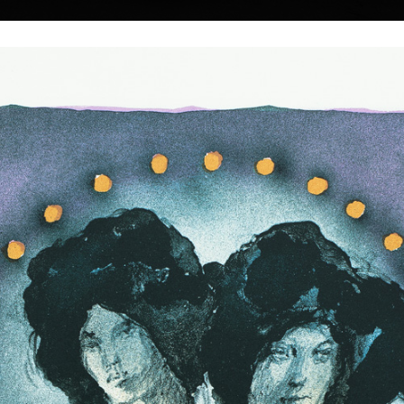
|
|
|
|
|
Home
Umělci
Vybrat dílo
Vybrat dárek
O galerii
O
Sbírky
 Suchánek
 † 25.1.2021
Kalendář Zvěrokruh / Zodiac
Vzpomínka na l
února 1933 v Novém
2026
barevná litografie, b
 2021 v Praze.
15,5 x 11 cm
ofset, 2026
cena:
3 800,00 
30 x 40 cm
arlovy univerzity v
cena:
100,00 Kč
dy, K. Lidického a
ých umění v Praze
. V. Silovského.