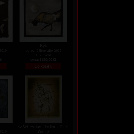
Býk
 2019
barevná litografie, 2019
16 x 16 cm
Kč
cena:
3 800,00 Kč
Sv.Šebestián - Ex libris Dr. H.
Wiese
 2019