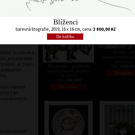
 – Lublaň, Krakov,
barevná litografie, bez data
barevná litografie, b
17 x 11,5 cm
58,5 x 30 cm
res, Frechen,
cena:
900,00 Kč
cena:
3 900,00 
Tokio, Heidelberg,
kshavn, Berlín,
Blíženci
ing. Od
barevná litografie, 2019, 16 x 16 cm, cena:
3 800,00 Kč
 byly jeho barevné
ropských galeriích,
rafiku.
Mořský svět
 Vladimír Suchánek k
barevná litografie, b
ům, pro sběratele
18,5 x 45 cm
 exlibris. Je znám i
Nosorožec s ptáčkem
cena:
3 000,00 
y poštovních
barevná litografie, bez data
ítky.
18 x 26 cm
cena:
1 500,00 Kč
írkách Národní
ockford Art
h a soukromých
afickém kameni