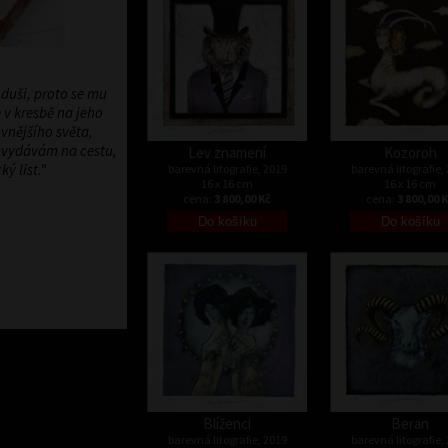
 duši, proto se mu
 v kresbě na jeho
vnějšího světa,
u vydávám na cestu,
Lev znamení
Kozoroh
ý list."
barevná litografie, 2019
barevná litografie,
16 x 16 cm
16 x 16 cm
cena:
3 800,00 Kč
cena:
3 800,00 
Blíženci
Beran
barevná litografie, 2019
barevná litografie,