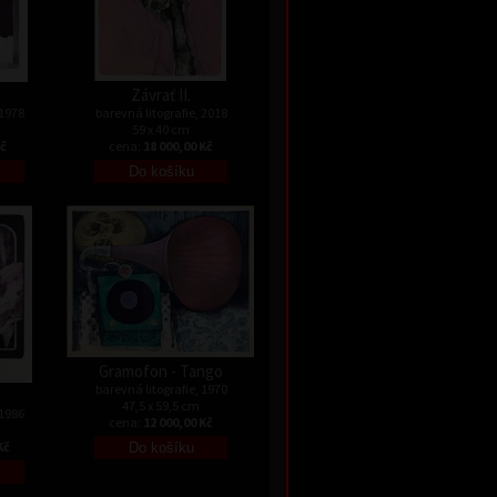
Závrať II.
 1978
barevná litografie, 2018
59 x 40 cm
Kč
cena:
18 000,00 Kč
Gramofon - Tango
barevná litografie, 1970
47,5 x 59,5 cm
 1986
cena:
12 000,00 Kč
Kč