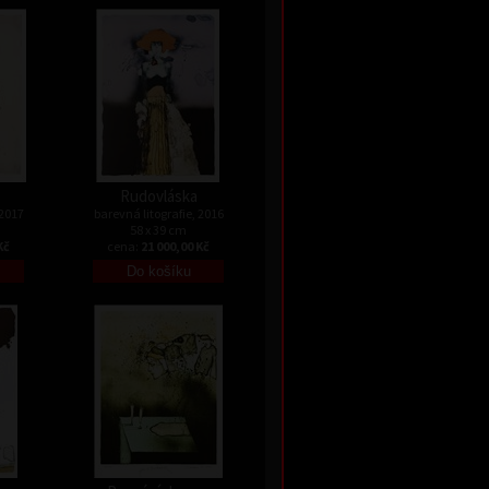
Rudovláska
 2017
barevná litografie, 2016
58 x 39 cm
Kč
cena:
21 000,00 Kč