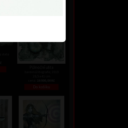
ez data
barevná litografie, bez data
30 x 20,5 cm
Kč
cena:
1 800,00 Kč
ez data
Kč
Půlnoční ulita
barevná litografie, 2019
29,5 x 41 cm
cena:
16 000,00 Kč