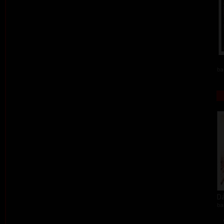
ba
Dá
ba