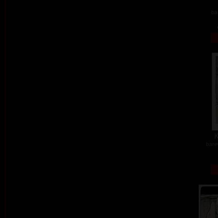
ba
K
barev