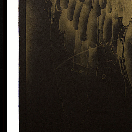
Byl činný v oboru grafiky, malby, knižní ilustrace,
známkové tvorby a exlibris. Byl členem Sdružení
českých umělců grafiků HOLLAR, jehož byl od roku
1995 předsedou. V roce 1997 byl jmenován členem
Evropské akademie věd a umění se sídlem ve Vídni. V
roce 2006 mu bylo uděleno státní vyznamenání –
medaile Za zásluhy v oblasti umění. Je čestným
občanem Nového Města nad Metují a Mariánských
Lázní.
barev
Vladimír Suchánek byl příslušníkem generace, která
sehrála důležitou pozitivní roli ve vývoji českého
umění v druhé polovině dvacátého století.
Suchánkovy grafické listy prozrazují, vedle bohaté
imaginace a osobité poezie, mistrovské ovládání
barevné litografie, která byla jeho nejužívanější
grafickou technikou a ve které dosáhl mezinárodního
uznání – za svou tvorbu získal celkem 29 významných
cen.
Za svůj život uspořádal 174 samostatných výstav v
České republice i v zahraničí – v Holandsku, Belgii,
Německu, USA, Japonsku, Švédsku, Dánsku, Polsku
a na Slovensku. Zúčastnil se téměř 300 výstav, mimo