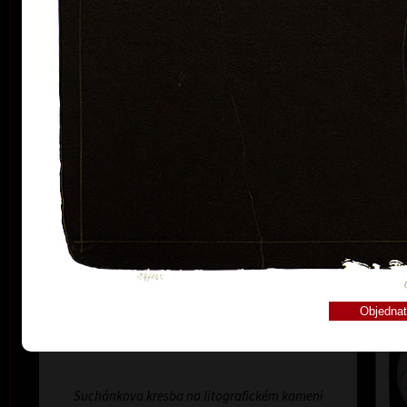
jiné mezinárodních bienále grafiky – Lublaň, Krakov,
barev
Paříž, Terst, Grenchen, Buenos Aires, Frechen,
Bradford, Biella, Rijeka, Segovia, Tokio, Heidelberg,
Norimberk, Malbork, Lodž, Frederikshavn, Berlín,
Miami, Toronto, Fredrikstad a Peking. Od
sedmdesátých let minulého století byly jeho barevné
litografie vystavovány v mnoha evropských galeriích,
které prezentují moderní českou grafiku.
V oblasti grafického exlibris patří Vladimír Suchánek k
nejvýznamnějším současným tvůrcům, pro sběratele
z celého světa vytvořil více než 300 exlibris. Je znám i
Nos
svými knižními ilustracemi a návrhy poštovních
barev
známek, kterých vytvořil na tři desítky.
Svými pracemi je zastoupen ve sbírkách Národní
galerie v Praze, Albertina Wien, Rockford Art
Museum a v řadě dalších veřejných a soukromých
sbírek u nás i v zahraničí.
Suchánkova kresba na litografickém kameni