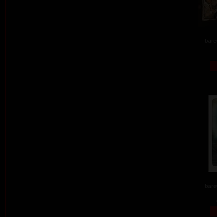
barev
barev