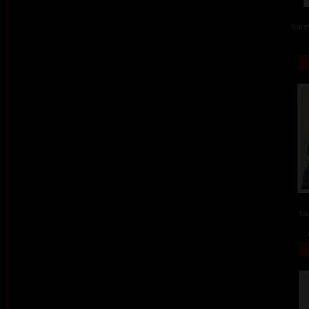
barev
ba