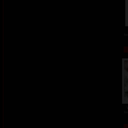
ba
ba