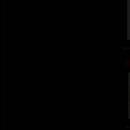
barev
ba