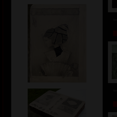
ba
ba