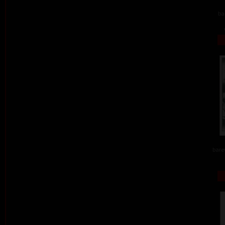
ba
barev