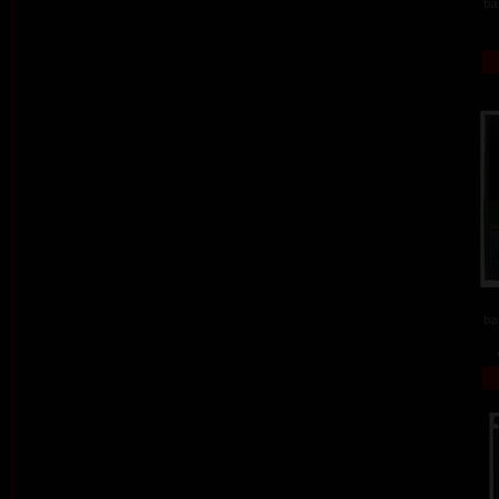
ba
ba