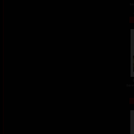
ba
barev