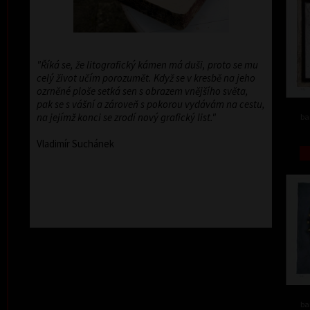
"Říká se, že litografický kámen má duši, proto se mu
celý život učím porozumět. Když se v kresbě na jeho
ozrněné ploše setká sen s obrazem vnějšího světa,
pak se s vášní a zároveň s pokorou vydávám na cestu,
na jejímž konci se zrodí nový grafický list."
ba
Vladimír Suchánek
ba