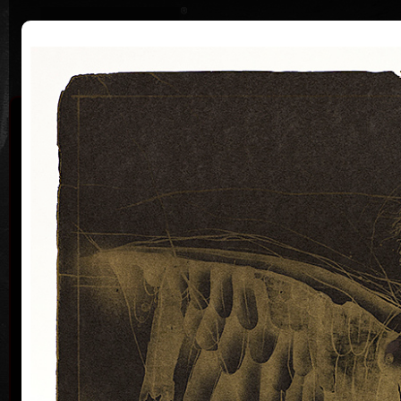
|
Home
Uměl
Životopis
Výstavy
Ocenění
Sbírky
Vladimír Suchánek
* 12.2.1933 † 25.1.2021
Kalend
Vladimír Suchánek se narodil 12. února 1933 v Novém
Městě nad Metují, zemřel 25. ledna 2021 v Praze.
Studoval na Pedagogické fakultě Karlovy univerzity v
Praze (1952–54) u profesorů C. Boudy, K. Lidického a
M. Salcmana a na Akademii výtvarných umění v Praze
(1954–60) v grafické speciálce prof. V. Silovského.