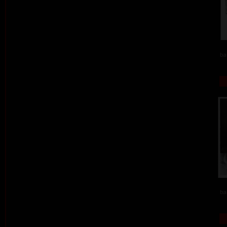
ba
ba