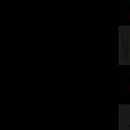
ba
ba