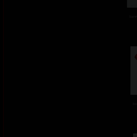
barev
ba