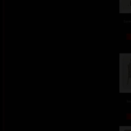
barev
ba