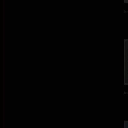
ba
ba