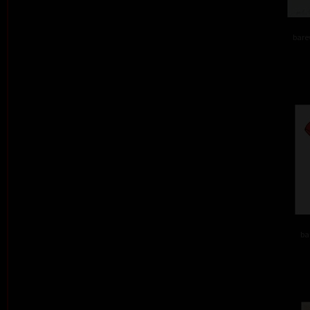
barev
ba