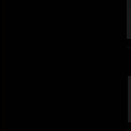
ba
ba