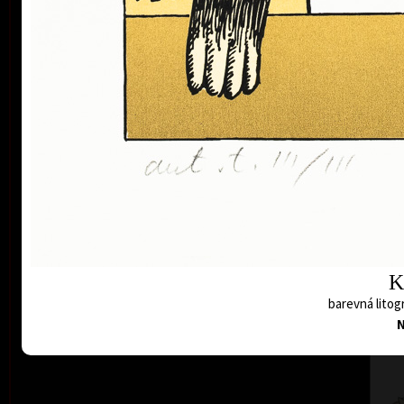
ba
K
barevná litogr