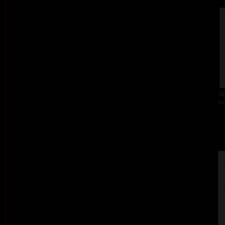
Al
ba