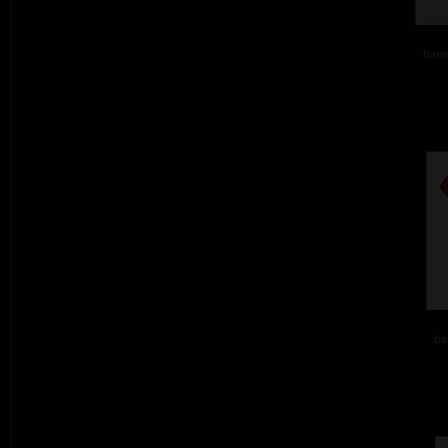
barev
ba