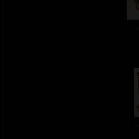
ba
ba