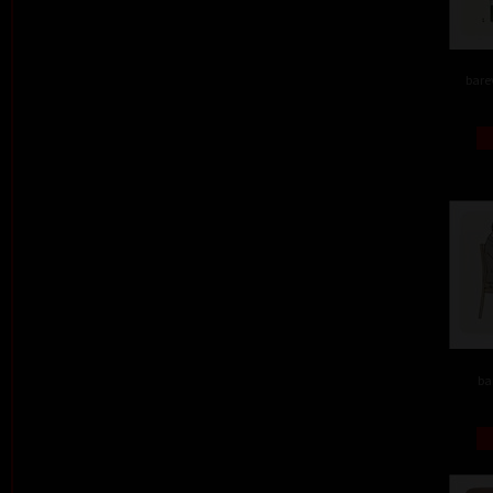
barev
ba