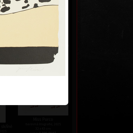
é uši
Papoušek v kleci s paragrafy
 2025
barevná litografie, 2025
29 x 17,5 cm
Kč
cena:
2 600,00 Kč
Miss Porco
barevná litografie, 2025
 skříně
32 x 43 cm
 2025
cena:
5 300,00 Kč