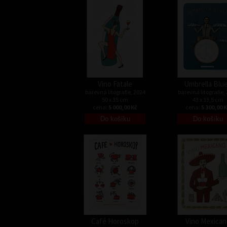
Vino Fatale
Umbrella Blu
barevná litografie, 2024
barevná litografie,
50 x 35 cm
43 x 33,5 cm
cena:
5 000,00 Kč
cena:
5 300,00 
Café Horoskop
Vino Mexican