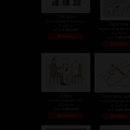
Třetí lahev
barevná litografie, bez data
Piganteria
32 x 43 cm
barevná litografie, b
cena:
5 300,00 Kč
41 x 33 cm
cena:
5 300,00 
Intimo
Come here, darl
barevná litografie, 2001
barevná litografie, b
32 x 43 cm
45,5 x 53 cm
cena:
5 300,00 Kč
cena:
4 600,00 