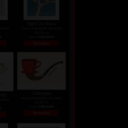
Night Owl Blues
ez data
barevná litografie, bez data
43 x 32 cm
Kč
cena:
5 300,00 Kč
Coffeepipe
ing!
barevná litografie, bez data
ez data
23 x 29 cm
cena:
3 000,00 Kč
Kč