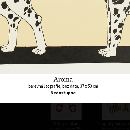
acovník ústavu pro
979 se začal živit
ty začal psát už
ní kresby mu
972. Od té doby mu
ýstav v Česku i ve
 knih a přes dvě
ké verše pro dětský
Sluchátka pro psa
Zajíc a kankánov
 veršů mu vyšla v
barevná litografie, 2025
barevná litografie,
15 x 16,5 cm
24 x 15 cm
cena:
1 500,00 Kč
cena:
1 500,00 
postaven na
ích a běžných
.
Aroma
barevná litografie, bez data, 37 x 53 cm
Nedostupne
Nůžky kankán
Paragrafy padají ze
barevná litografie, 2025
barevná litografie,