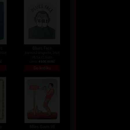
es
Blues Face
 2024
barevná litografie, 2024
35,5 x 27,5 cm
Kč
cena:
4 500,00 Kč
o
Miles Davis 59