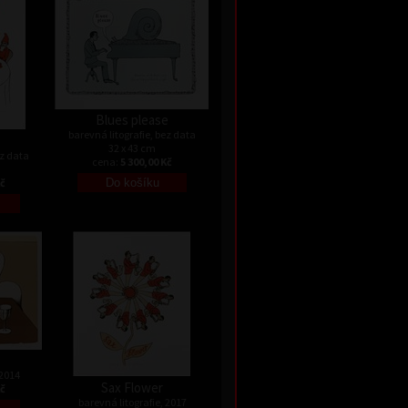
Blues please
barevná litografie, bez data
32 x 43 cm
ez data
cena:
5 300,00 Kč
Kč
 2014
Sax Flower
Kč
barevná litografie, 2017