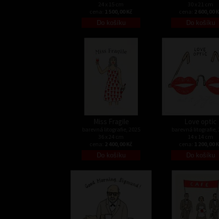
24 x 15 cm
30 x 21 cm
cena:
1 500,00 Kč
cena:
2 600,00 
Miss Fragile
Love optic
barevná litografie, 2025
barevná litografie,
36 x 24 cm
14 x 14 cm
cena:
2 400,00 Kč
cena:
1 200,00 