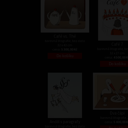
Café vs. Thé
barevná litografie, bez data
Café 7
32 x 43 cm
barevná litografie, b
cena:
5 300,00 Kč
32 x 27 cm
cena:
4 500,00 
Dva čápi
barevná litografie,
Anděl s paragrafy
cena:
5 400,00 
barevná litografie, bez data