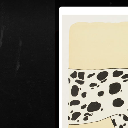
Životopis
Výstavy
Ocenění
Jiří Slíva
4. července 1
Jiří Slíva je český výtvarník a básní
kreslenému humoru, litografii a kniž
Píše i verše pro děti.
V roce 1966 odešel z rodné Plzně 
VŠE. Po dokončení studia v roce 1