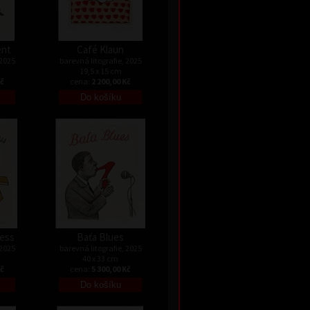
ent
Café Klaun
 2025
barevná litografie, 2025
19,5 x 15 cm
Kč
cena:
2 200,00 Kč
ress
Baťa Blues
 2025
barevná litografie, 2025
40 x 33 cm
Kč
cena:
5 300,00 Kč