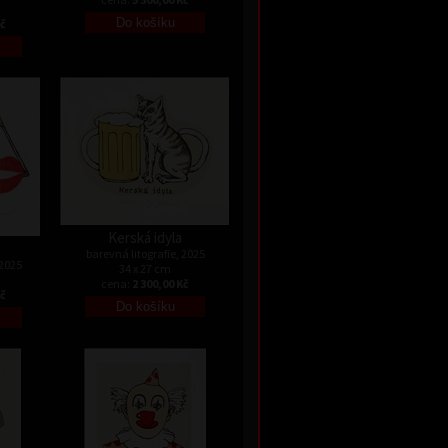
Kč
Kerská idyla
barevná litografie, 2025
 2025
34 x 27 cm
cena:
2 300,00 Kč
Kč