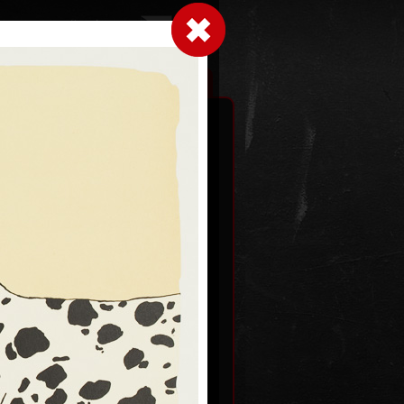
Přihlásit se
|
|
|
 grafice
Výstavy
Kontakt
Košík
ot
Srdce a mozek
 2025
barevná litografie, 2025
30 x 21 cm
Kč
cena:
2 800,00 Kč