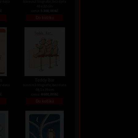
ez data
barevná litografie, bez data
43 x 32 cm
Kč
cena:
5 300,00 Kč
es
Teddy Bar
ez data
barevná litografie, bez data
48,5 x 39 cm
Kč
cena:
4 600,00 Kč