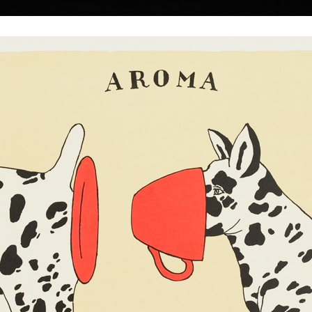
|
|
|
|
|
Home
Umělci
Vybrat dílo
Vybrat dárek
O galerii
O
Sbírky
947
Tre Grazie
Séance Merl
barevná litografie, 2025
k. Věnuje se
barevná litografie,
27 x 30 cm
50 x 40 cm
ní ilustraci.
cena:
2 300,00 Kč
cena:
5 300,00 
do Prahy studovat
971 už v Praze