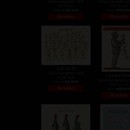
barevná litografie, 2024
barevná litografie, b
43 x 32 cm
43 x 31,5 cm
cena:
5 300,00 Kč
cena:
4 800,00 
Golf for All
barevná litografie, 2020
Cannibal Blu
32 x 42,5 cm
barevná litografie, b
cena:
5 300,00 Kč
43 x 31,5 cm
cena:
4 800,00 