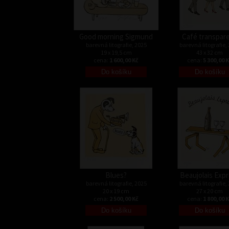
Good morning Sigmund
Café transpar
barevná litografie, 2025
barevná litografie,
19 x 19,5 cm
43 x 32 cm
cena:
1 600,00 Kč
cena:
5 300,00 
Blues?
Beaujolais Exp
barevná litografie, 2025
barevná litografie,
20 x 19 cm
27 x 20 cm
cena:
2 500,00 Kč
cena:
1 800,00 