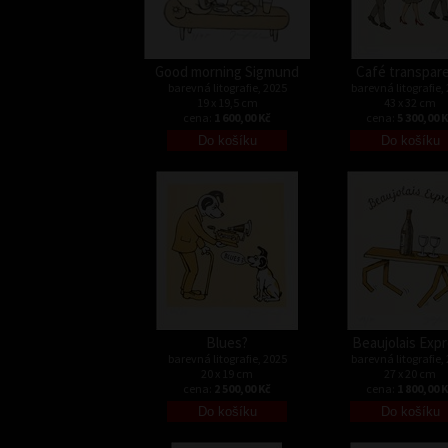
Good morning Sigmund
Café transpar
barevná litografie, 2025
barevná litografie,
19 x 19,5 cm
43 x 32 cm
cena:
1 600,00 Kč
cena:
5 300,00 
Blues?
Beaujolais Exp
barevná litografie, 2025
barevná litografie,
20 x 19 cm
27 x 20 cm
cena:
2 500,00 Kč
cena:
1 800,00 