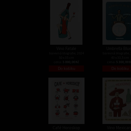
Vino Fatale
Umbrella Blu
barevná litografie, 2024
barevná litografie,
50 x 35 cm
43 x 33,5 cm
cena:
5 000,00 Kč
cena:
5 300,00 
Café Horoskop
Vino Mexican