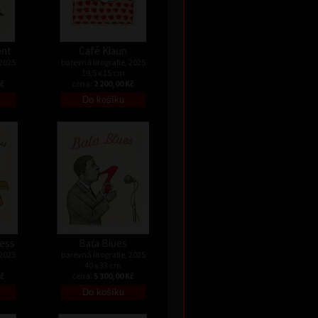
ent
Café Klaun
 2025
barevná litografie, 2025
19,5 x 15 cm
Kč
cena:
2 200,00 Kč
ress
Baťa Blues
 2025
barevná litografie, 2025
40 x 33 cm
Kč
cena:
5 300,00 Kč