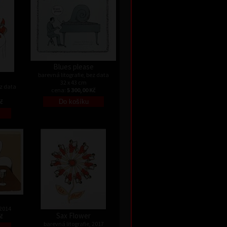
Blues please
barevná litografie, bez data
32 x 43 cm
ez data
cena:
5 300,00 Kč
Kč
 2014
Sax Flower
Kč
barevná litografie, 2017