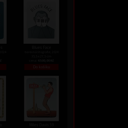
es
Blues Face
 2024
barevná litografie, 2024
35,5 x 27,5 cm
Kč
cena:
4 500,00 Kč
o
Miles Davis 59