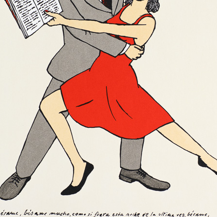
acovník ústavu pro
979 se začal živit
ty začal psát už
ní kresby mu
972. Od té doby mu
ýstav v Česku i ve
 knih a přes dvě
ké verše pro dětský
Sluchátka pro psa
Zajíc a kankánov
 veršů mu vyšla v
barevná litografie, 2025
barevná litografie,
15 x 16,5 cm
24 x 15 cm
cena:
1 500,00 Kč
cena:
1 500,00 
postaven na
ích a běžných
.
Nůžky kankán
Paragrafy padají ze
barevná litografie, 2025
barevná litografie,