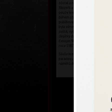
zůstal a nastoupil jako odborný pr
filozofii a sociologii ČSAV. V roce 1
pouze kreslením. První písňové tex
během středoškolských studií, prv
publikovala Mladá fronta v roce 1
byla věnována řada samostatných v
světě, vyšla mu řada samostatných
desítky dalších ilustroval. Psal ta
časopis Mateřídouška a jedna kniha
roce 1987.
Slívův kreslený humor je obvykle 
paradoxu - postavení jinak seriózn
námětů do nečekaných kontrastů