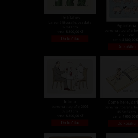
Třetí lahev
barevná litografie, bez data
Piganteria
32 x 43 cm
barevná litografie, b
cena:
5 300,00 Kč
41 x 33 cm
cena:
5 300,00 
Intimo
Come here, darl
barevná litografie, 2001
barevná litografie, b
32 x 43 cm
45,5 x 53 cm
cena:
5 300,00 Kč
cena:
4 600,00 