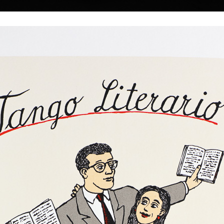
|
|
|
|
|
Home
Umělci
Vybrat dílo
Vybrat dárek
O galerii
O
Sbírky
947
Tre Grazie
Séance Merl
barevná litografie, 2025
k. Věnuje se
barevná litografie,
27 x 30 cm
50 x 40 cm
ní ilustraci.
cena:
2 300,00 Kč
cena:
5 300,00 
do Prahy studovat
971 už v Praze