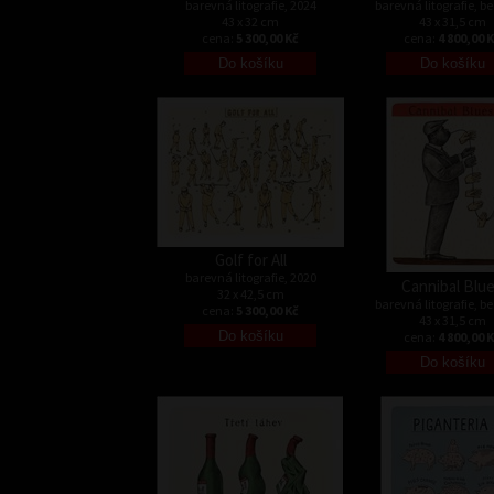
barevná litografie, 2024
barevná litografie, b
43 x 32 cm
43 x 31,5 cm
cena:
5 300,00 Kč
cena:
4 800,00 
Golf for All
barevná litografie, 2020
Cannibal Blu
32 x 42,5 cm
barevná litografie, b
cena:
5 300,00 Kč
43 x 31,5 cm
cena:
4 800,00 