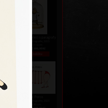
é uši
Papoušek v kleci s paragrafy
 2025
barevná litografie, 2025
29 x 17,5 cm
Kč
cena:
2 600,00 Kč
Miss Porco
barevná litografie, 2025
 skříně
32 x 43 cm
 2025
cena:
5 300,00 Kč