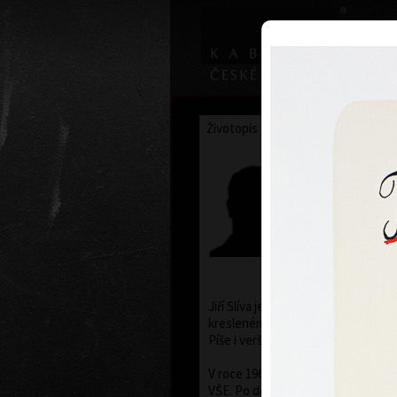
Životopis
Výstavy
Ocenění
Jiří Slíva
4. července 1
Jiří Slíva je český výtvarník a básní
kreslenému humoru, litografii a kniž
Píše i verše pro děti.
V roce 1966 odešel z rodné Plzně 
VŠE. Po dokončení studia v roce 1