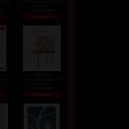
ez data
barevná litografie, bez data
43 x 32 cm
Kč
cena:
5 300,00 Kč
es
Teddy Bar
ez data
barevná litografie, bez data
48,5 x 39 cm
Kč
cena:
4 600,00 Kč