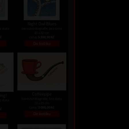
Night Owl Blues
ez data
barevná litografie, bez data
43 x 32 cm
Kč
cena:
5 300,00 Kč
Coffeepipe
ing!
barevná litografie, bez data
ez data
23 x 29 cm
cena:
3 000,00 Kč
Kč