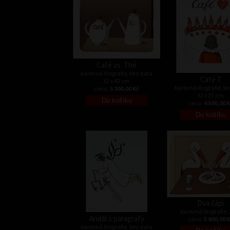
Café vs. Thé
barevná litografie, bez data
Café 7
32 x 43 cm
barevná litografie, b
cena:
5 300,00 Kč
32 x 27 cm
cena:
4 500,00 
Dva čápi
barevná litografie,
Anděl s paragrafy
cena:
5 400,00 
barevná litografie, bez data