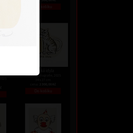
Kč
Kerská idyla
barevná litografie, 2025
 2025
34 x 27 cm
cena:
2 300,00 Kč
Kč