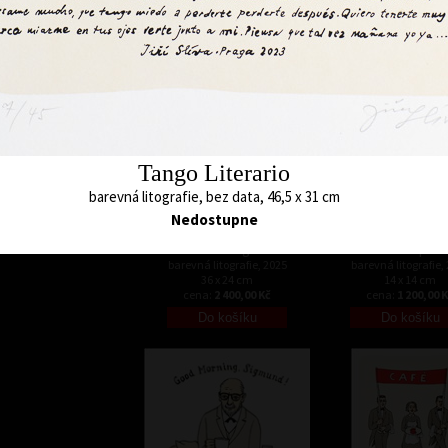
24 x 15 cm
30 x 21 cm
cena:
1 500,00 Kč
cena:
2 600,00 
Tango Literario
barevná litografie, bez data, 46,5 x 31 cm
Nedostupne
Miss Fragile
Love optic
barevná litografie, 2025
barevná litografie,
36 x 24 cm
14 x 14 cm
cena:
2 400,00 Kč
cena:
1 200,00 