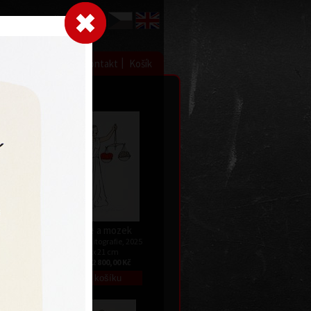
Přihlásit se
|
|
|
 grafice
Výstavy
Kontakt
Košík
ot
Srdce a mozek
 2025
barevná litografie, 2025
30 x 21 cm
Kč
cena:
2 800,00 Kč