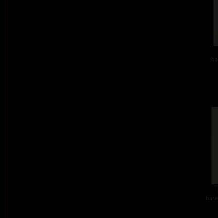
ba
barev