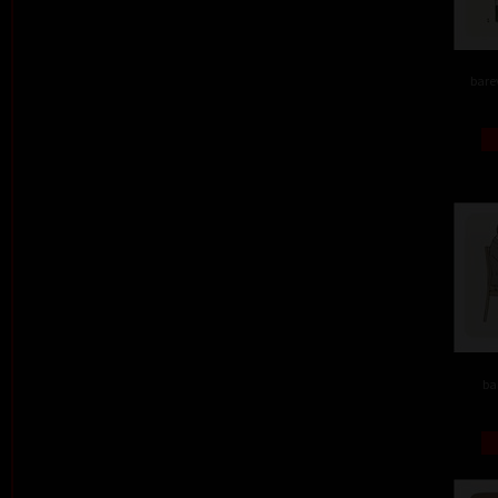
barev
ba