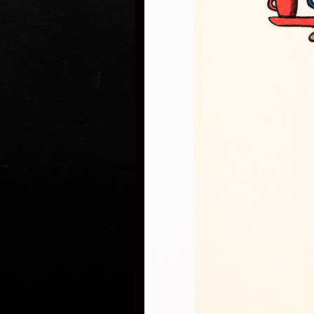
zůstal a nastoupil jako odborný pr
filozofii a sociologii ČSAV. V roce 1
pouze kreslením. První písňové tex
během středoškolských studií, prv
publikovala Mladá fronta v roce 1
byla věnována řada samostatných v
světě, vyšla mu řada samostatných
desítky dalších ilustroval. Psal ta
časopis Mateřídouška a jedna kniha
roce 1987.
Slívův kreslený humor je obvykle 
paradoxu - postavení jinak seriózn
námětů do nečekaných kontrastů