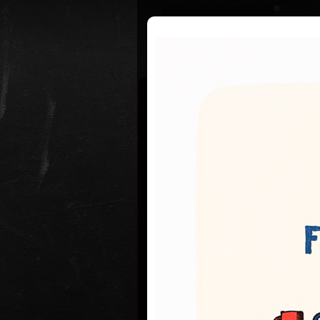
Životopis
Výstavy
Ocenění
Jiří Slíva
4. července 1
Jiří Slíva je český výtvarník a básní
kreslenému humoru, litografii a kniž
Píše i verše pro děti.
V roce 1966 odešel z rodné Plzně 
VŠE. Po dokončení studia v roce 1