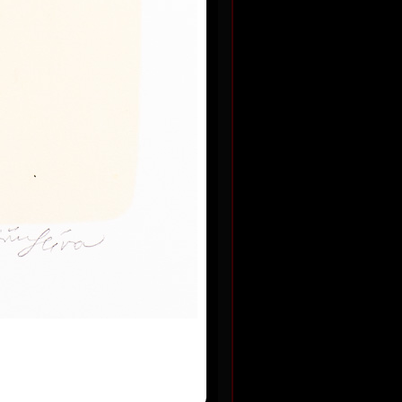
Kč
Kerská idyla
barevná litografie, 2025
 2025
34 x 27 cm
cena:
2 300,00 Kč
Kč