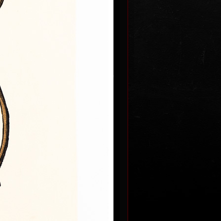
é uši
Papoušek v kleci s paragrafy
 2025
barevná litografie, 2025
29 x 17,5 cm
Kč
cena:
2 600,00 Kč
Miss Porco
barevná litografie, 2025
 skříně
32 x 43 cm
 2025
cena:
5 300,00 Kč