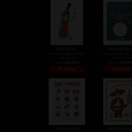
Vino Fatale
Umbrella Blu
barevná litografie, 2024
barevná litografie,
50 x 35 cm
43 x 33,5 cm
cena:
5 000,00 Kč
cena:
5 300,00 
Café Horoskop
Vino Mexican