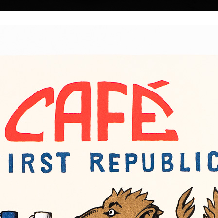
|
|
|
|
|
Home
Umělci
Vybrat dílo
Vybrat dárek
O galerii
O
Sbírky
947
Tre Grazie
Séance Merl
barevná litografie, 2025
k. Věnuje se
barevná litografie,
27 x 30 cm
50 x 40 cm
ní ilustraci.
cena:
2 300,00 Kč
cena:
5 300,00 
do Prahy studovat
971 už v Praze