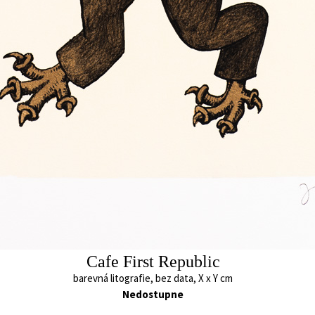
24 x 15 cm
30 x 21 cm
cena:
1 500,00 Kč
cena:
2 600,00 
Miss Fragile
Love optic
barevná litografie, 2025
barevná litografie,
36 x 24 cm
14 x 14 cm
cena:
2 400,00 Kč
cena:
1 200,00 
Cafe First Republic
barevná litografie, bez data, X x Y cm
Nedostupne