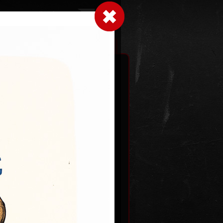
Přihlásit se
|
|
|
 grafice
Výstavy
Kontakt
Košík
ot
Srdce a mozek
 2025
barevná litografie, 2025
30 x 21 cm
Kč
cena:
2 800,00 Kč