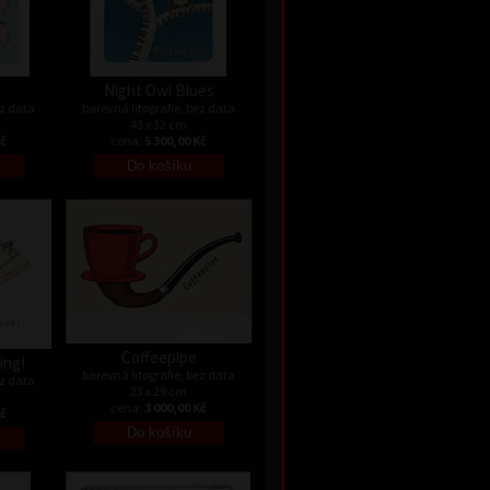
Night Owl Blues
ez data
barevná litografie, bez data
43 x 32 cm
Kč
cena:
5 300,00 Kč
Coffeepipe
ing!
barevná litografie, bez data
ez data
23 x 29 cm
cena:
3 000,00 Kč
Kč