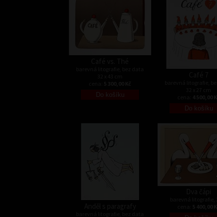
Café vs. Thé
barevná litografie, bez data
Café 7
32 x 43 cm
barevná litografie, b
cena:
5 300,00 Kč
32 x 27 cm
cena:
4 500,00 
Dva čápi
barevná litografie,
Anděl s paragrafy
cena:
5 400,00 
barevná litografie, bez data