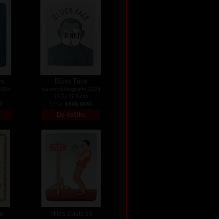
es
Blues Face
 2024
barevná litografie, 2024
35,5 x 27,5 cm
Kč
cena:
4 500,00 Kč
o
Miles Davis 59