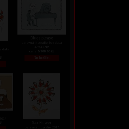
Blues please
barevná litografie, bez data
32 x 43 cm
ez data
cena:
5 300,00 Kč
Kč
 2014
Sax Flower
Kč
barevná litografie, 2017