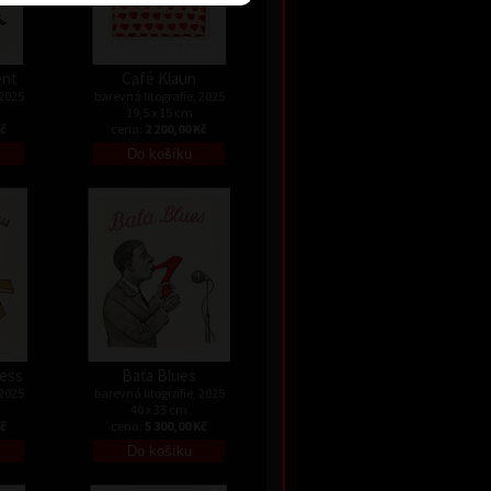
ent
Café Klaun
 2025
barevná litografie, 2025
19,5 x 15 cm
Kč
cena:
2 200,00 Kč
ress
Baťa Blues
 2025
barevná litografie, 2025
40 x 33 cm
Kč
cena:
5 300,00 Kč