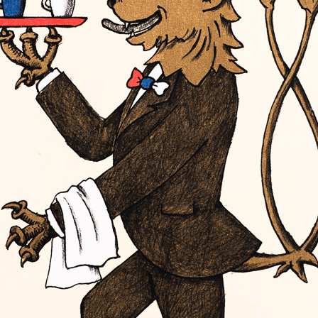
acovník ústavu pro
979 se začal živit
ty začal psát už
ní kresby mu
972. Od té doby mu
ýstav v Česku i ve
 knih a přes dvě
ké verše pro dětský
Sluchátka pro psa
Zajíc a kankánov
 veršů mu vyšla v
barevná litografie, 2025
barevná litografie,
15 x 16,5 cm
24 x 15 cm
cena:
1 500,00 Kč
cena:
1 500,00 
postaven na
ích a běžných
.
Nůžky kankán
Paragrafy padají ze
barevná litografie, 2025
barevná litografie,