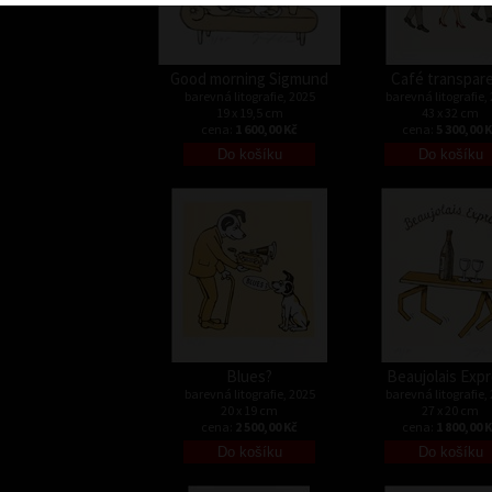
Good morning Sigmund
Café transpar
barevná litografie, 2025
barevná litografie,
19 x 19,5 cm
43 x 32 cm
cena:
1 600,00 Kč
cena:
5 300,00 
Blues?
Beaujolais Exp
barevná litografie, 2025
barevná litografie,
20 x 19 cm
27 x 20 cm
cena:
2 500,00 Kč
cena:
1 800,00 