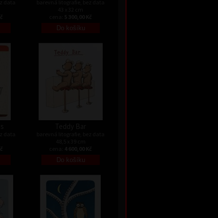
ez data
barevná litografie, bez data
43 x 32 cm
Kč
cena:
5 300,00 Kč
es
Teddy Bar
ez data
barevná litografie, bez data
48,5 x 39 cm
Kč
cena:
4 600,00 Kč