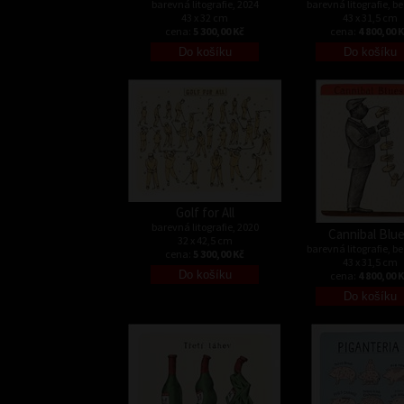
barevná litografie, 2024
barevná litografie, b
43 x 32 cm
43 x 31,5 cm
cena:
5 300,00 Kč
cena:
4 800,00 
Golf for All
barevná litografie, 2020
Cannibal Blu
32 x 42,5 cm
barevná litografie, b
cena:
5 300,00 Kč
43 x 31,5 cm
cena:
4 800,00 