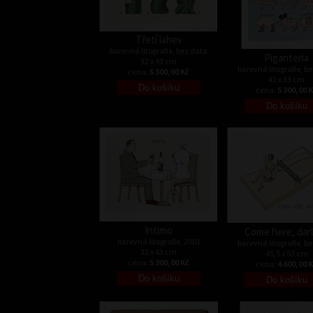
Třetí lahev
barevná litografie, bez data
Piganteria
32 x 43 cm
barevná litografie, b
cena:
5 300,00 Kč
41 x 33 cm
cena:
5 300,00 
Intimo
Come here, darl
barevná litografie, 2001
barevná litografie, b
32 x 43 cm
45,5 x 53 cm
cena:
5 300,00 Kč
cena:
4 600,00 