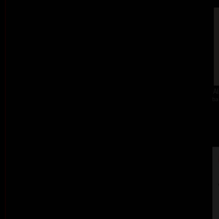
Al
ba