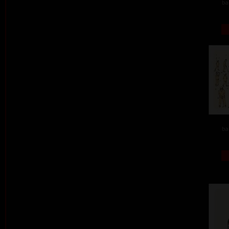
ba
ba