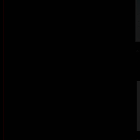
ba
ba