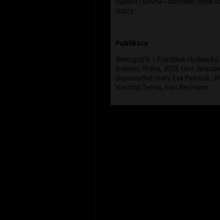
vyjádřit i slovně – básněmi; vydal s
lazury.
Publikace
Monografie – František Hodonský, 
Dolmen, Praha, 2010, text Jarosla
doprovodné texty Eva Petrová, Jiř
Vlastimil Tetiva, Ivan Neumann