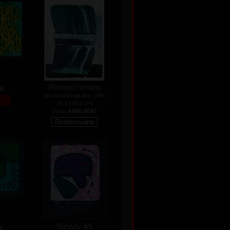
Plovoucí rostliny
Kč
barevná litografie, 1985
59,5 x 43,5 cm
cena:
4 500,00 Kč
Náhody 4/6
Kč