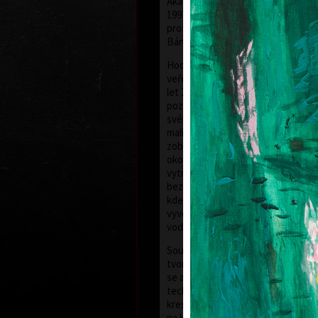
Akademii výtvarných umění v Praze
1997 byl profesorem na AVU v Praz
profesorem současné malby na Ak
Bánské Bystrici na Slovensku.
Hodonský, který vstoupil do širšíh
veřejnosti na přelomu šedesátýc
let 20. století, se po dlouhá léta 
pozici si v dějinách českého výtva
svébytným zacházením s barvou, e
malířského projevu i nevšední mo
zobrazování krajiny. Krajina - přede
okolí Břeclavi, odkud pochází - po
vytrvale. V posledních letech ji za
bezvýhradně. Nejen ve svých roz
kde nejčastěji pracuje se smaragdo
vyvolává vzpomínky na příšeří lužn
vodní hladiny a probleskující světlo
Souběžně s tvorbou malířskou rozv
tvorbu grafickou. Začínal techniko
se ale také leptu, akvatintě a dlouh
technice propojující specifika malí
kresebného projevu. Dřevořez si 
na konci sedmdesátých let. Kontin