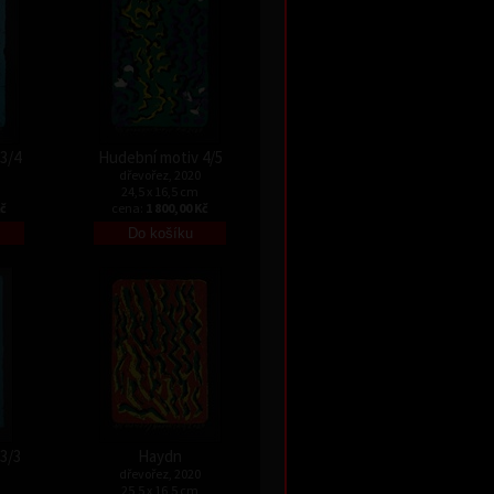
3/4
Hudební motiv 4/5
dřevořez, 2020
24,5 x 16,5 cm
Kč
cena:
1 800,00 Kč
3/3
Haydn
dřevořez, 2020
25,5 x 16,5 cm