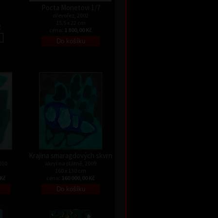
Pocta Monetovi 1/7
dřevořez, 2002
15,5 x 22 cm
č
cena:
1 800,00 Kč
I
Krajina smaragdových skvrn
010
akryl na plátně, 2009
160 x 130 cm
 Kč
cena:
160 000,00 Kč