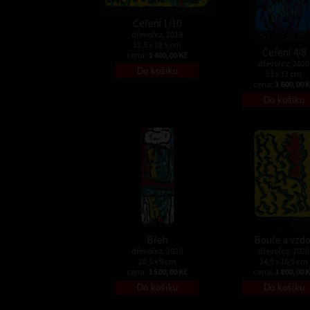
Čeření 1/10
dřevořez, 2019
12,5 x 19,5 cm
Čeření 4/8
cena:
1 400,00 Kč
dřevořez, 2020
21 x 13 cm
cena:
1 600,00 
Břeh
Bouře a vzdo
dřevořez, 2020
dřevořez, 2020
26,5 x 9 cm
24,5 x 16,5 cm
cena:
1 500,00 Kč
cena:
1 800,00 