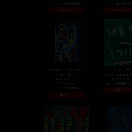
cena:
1 800,00 Kč
cena:
15 000,00 
Gerschvin Rapsodie v
Čeření III
modré
akryl na plátně, 2
150 x 110 cm
dřevořez, 2001
cena:
150 000,00
50 x320 cm
cena:
9 000,00 Kč