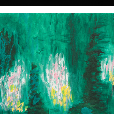
|
|
|
|
|
Home
Umělci
Vybrat dílo
Vybrat dárek
O galerii
O
Sbírky
k
ký
45
Podzimní 2
Noční krajina
akryl na plátně, 2
akryl na plátně, 1998
80 x 100 cm
85 x 105 cm
e narodil 19. února
cena:
120 000,00
cena:
120 000,00 Kč
ch na
ckoprůmyslové
9 v ateliéru
 Jiroudka na