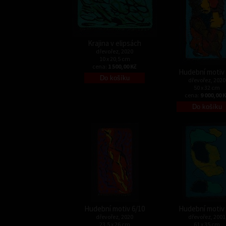
Krajina v elipsách
dřevořez, 2020
10 x 20,5 cm
cena:
1 500,00 Kč
Hudební motiv 
dřevořez, 2020
50 x 32 cm
cena:
9 000,00 
Hudební motiv 6/10
Hudební motiv 
dřevořez, 2020
dřevořez, 2001
23,5 x 26 cm
61 x 35 cm