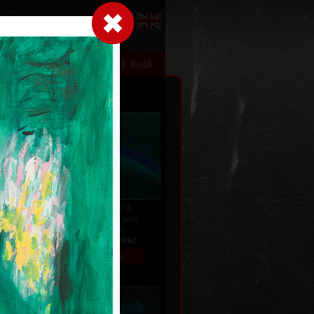
Přihlásit se
|
|
|
 grafice
Výstavy
Kontakt
Košík
Tělo jalovce II.
akryl na plátně, 2010
022
140 x 190 cm
cena:
195 000,00 Kč
 Kč