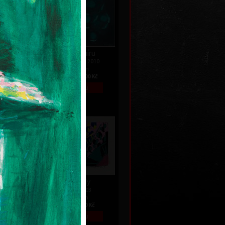
Paměť vesmíru
013
akryl na plátně, 2010
110 x 140 cm
 Kč
cena:
160 000,00 Kč
Vůně ležely
dřevořez, 2003
14,5 x 24 cm
ní
cena:
1 800,00 Kč
995