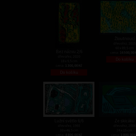
Žloutnoucí
dřevořez, 2015
60 x 89,5 cm
Bez názvu 2/6
cena:
16 500,00 
dřevořez, 2020
18 x 9,5 cm
cena:
1 300,00 Kč
Lužní světlo 6/6
Ze skicáku
dřevořez, 1993
dřevořez, 2006
30 x 46,5 cm
24 x 15 cm
cena:
4 800,00 Kč
cena:
1 800,00 