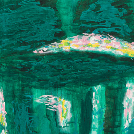
. V období 1990 až
e a od roku 1998 je
ademii umění v
o povědomí kulturní
Noční řeka
h a sedmdesátých
akryl na plátně, 2
věnuje malbě. Svou
Tělo jalovce I.
110 x 140 cm
rného umění získal
akryl na plátně, bez data
cena:
160 000,00
190 x 140 cm
xpresivitou
cena:
195 000,00 Kč
numentalitou v
vším lužní lesy v
utá jeho pozornost
chycuje téměř
měrných malbách,
vou zelení, která
ích lesů, odlesky
.
íjí také bohatou
u linořezu, věnoval
odobě litografii -
Krajina u Bezděkova
Místo k básně
řského a
akryl na plátně, 2008
akryl na plátně, 1
poprvé vyzkoušel
120 x 70 cm
105 x 105 cm
uálně však začal