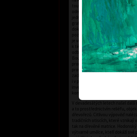
touto technikou pracovat teprve p
odmlce a ve svém úsilí pokračuje 
jednou z nejstarších, ale také nejn
grafických technik. František Hodo
dokázal během dvou uplynulých dese
poznal její charakteristické rysy i 
je ve své tvorbě plně rozvinout. Za
k této klasické grafické technice b
odbornou porotou zvolen laureáte
Boudníka. Do grafických listů Fr
proniká inspirace bujnou vegetací 
prostoupených živlem vody. Říční 
zachycené za specifických atmos
i v proměnnách ročních a denních
invencí proměňují v dynamické ab
kompozice blízké expresivní malbě
V devadesátých letech našel další
a to prostřednictvím reliéfu, obje
dřevořezů. Citlivou výpověď naléz
tradičních otiscích, které vznikají
tak na dřevěné matrice. Hodonský 
výtvarné umělce, kteří dokáží své p