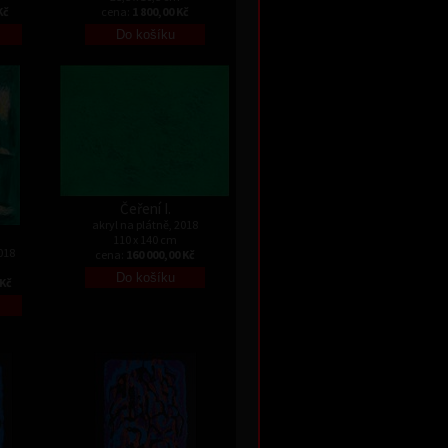
Kč
cena:
1 800,00 Kč
Čeření I.
akryl na plátně, 2018
110 x 140 cm
018
cena:
160 000,00 Kč
 Kč