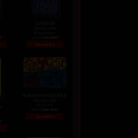
Čeření 6/8
dřevořez, 2019
21,5 x 13,5 cm
Kč
cena:
1 600,00 Kč
Hudební motiv 6/16 A.D.
dřevořez, 2020
12 x 17 cm
r
cena:
1 300,00 Kč
Kč