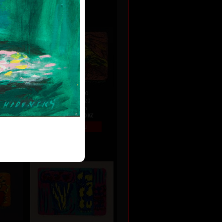
 Kč
e
Toskánsko
dřevořez, 2020
16,5 x 25 cm
Kč
cena:
1 800,00 Kč