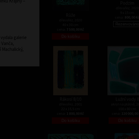
bírku Krajiny –
Podzim
dřevořez, 2020
9 x 15 cm
Růže
cena:
800,00 K
dřevořez, 2020
40 x 30 cm
cena:
7 500,00 Kč
vydala galerie
v Vanča,
í Machalický,
Rákosí 8/10
Lužní vody I
dřevořez, 2001
akryl na plátně, 2
22 x 15,5 cm
100 x 80 cm
cena:
1 800,00 Kč
cena:
120 000,00