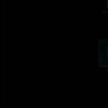
Žlu
V