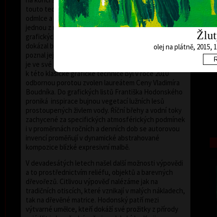
touto technikou pracovat teprve po několikaleté
odmlce a ve svém úsilí pokračuje dodnes. Dřevořez je
jednou z nejstarších, ale také nejnáročnějších
Žlu
grafických technik. František Hodonský se s ní
dokázal během dvou uplynulých desetiletí zcela sžít,
olej na plátně, 2015, 
poznal její charakteristické rysy i specifika a dokázal
je ve své tvorbě plně rozvinout. Za inovativní přístup
k této klasické grafické technice byl v roce 2010
odbornou porotou zvolen laureátem Ceny Vladimíra
Boudníka. Do grafických listů Františka Hodonského
proniká inspirace bujnou vegetací lužních lesů
prostoupených živlem vody. Říční břehy a vodní toky
zachycené za specifických atmosférických podmínek
i v proměnnách ročních a denních dob se autorovou
invencí proměňují v dynamické abstrahované
kompozice blízké expresivní malbě.
V devadesátých letech našel další možnosti výpovědi
a to prostřednictvím reliéfu, objektů a barevných
dřevořezů. Citlivou výpověď nalézáme jak na
tradičních otiscích, které vznikají v malých nákladech,
tak na dřevěné matrice. Hodonský patří mezi
výtvarné umělce, kteří dokáží své prožitky z přírody