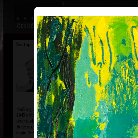
|
Home
Uměl
Životopis
Výstavy
Ocenění
Sbírky
František
Hodonský
* 19. 2. 1945
a
Malíř a grafik František Hodonský se narodil 19. února
1945 v Moravském Písku. Po studiích na
uherskohradišťské střední uměleckoprůmyslové
škole studoval v letech 1963 až 1969 v ateliéru
krajinářské malby u prof. Františka Jiroudka na