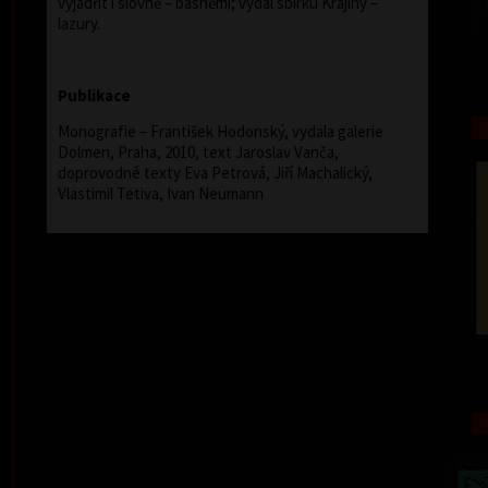
vyjádřit i slovně – básněmi; vydal sbírku Krajiny –
lazury.
Publikace
Monografie – František Hodonský, vydala galerie
Dolmen, Praha, 2010, text Jaroslav Vanča,
doprovodné texty Eva Petrová, Jiří Machalický,
Vlastimil Tetiva, Ivan Neumann