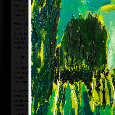
Akademii výtvarných umění v Praze. V období 1990 až
1997 byl profesorem na AVU v Praze a od roku 1998 je
profesorem současné malby na Akademii umění v
Bánské Bystrici na Slovensku.
Hodonský, který vstoupil do širšího povědomí kulturní
veřejnosti na přelomu šedesátých a sedmdesátých
let 20. století, se po dlouhá léta věnuje malbě. Svou
pozici si v dějinách českého výtvarného umění získal
akr
svébytným zacházením s barvou, expresivitou
malířského projevu i nevšední monumentalitou v
zobrazování krajiny. Krajina - především lužní lesy v
okolí Břeclavi, odkud pochází - poutá jeho pozornost
vytrvale. V posledních letech ji zachycuje téměř
bezvýhradně. Nejen ve svých rozměrných malbách,
kde nejčastěji pracuje se smaragdovou zelení, která
vyvolává vzpomínky na příšeří lužních lesů, odlesky
vodní hladiny a probleskující světlo.
Souběžně s tvorbou malířskou rozvíjí také bohatou
tvorbu grafickou. Začínal technikou linořezu, věnoval
se ale také leptu, akvatintě a dlouhodobě litografii -
Kr
technice propojující specifika malířského a
a
kresebného projevu. Dřevořez si poprvé vyzkoušel
na konci sedmdesátých let. Kontinuálně však začal