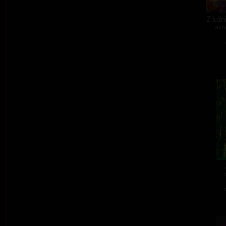
Z lužn
akry