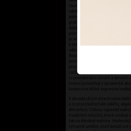
touto technikou pracovat teprve p
odmlce a ve svém úsilí pokračuje 
jednou z nejstarších, ale také nejn
grafických technik. František Hodo
dokázal během dvou uplynulých dese
poznal její charakteristické rysy i 
je ve své tvorbě plně rozvinout. Za
k této klasické grafické technice b
odbornou porotou zvolen laureáte
Boudníka. Do grafických listů Fr
proniká inspirace bujnou vegetací 
prostoupených živlem vody. Říční 
zachycené za specifických atmos
i v proměnnách ročních a denních
invencí proměňují v dynamické ab
kompozice blízké expresivní malbě
V devadesátých letech našel další
a to prostřednictvím reliéfu, obje
dřevořezů. Citlivou výpověď naléz
tradičních otiscích, které vznikají
tak na dřevěné matrice. Hodonský 
výtvarné umělce, kteří dokáží své p