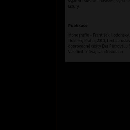
vyjádřit i slovně – básněmi; vydal s
lazury.
Publikace
Monografie – František Hodonský, 
Dolmen, Praha, 2010, text Jarosla
doprovodné texty Eva Petrová, Jiř
Vlastimil Tetiva, Ivan Neumann