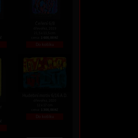
Čeření 6/8
dřevořez, 2019
21,5 x 13,5 cm
Kč
cena:
1 600,00 Kč
Hudební motiv 6/16 A.D.
dřevořez, 2020
12 x 17 cm
r
cena:
1 300,00 Kč
Kč