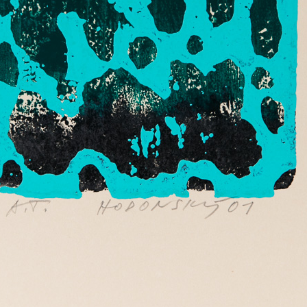
. V období 1990 až
e a od roku 1998 je
ademii umění v
o povědomí kulturní
Noční řeka
h a sedmdesátých
akryl na plátně, 2
věnuje malbě. Svou
Tělo jalovce I.
110 x 140 cm
rného umění získal
akryl na plátně, bez data
cena:
160 000,00
190 x 140 cm
xpresivitou
cena:
195 000,00 Kč
numentalitou v
vším lužní lesy v
utá jeho pozornost
chycuje téměř
měrných malbách,
vou zelení, která
ích lesů, odlesky
.
íjí také bohatou
u linořezu, věnoval
odobě litografii -
Krajina u Bezděkova
Místo k básně
řského a
akryl na plátně, 2008
akryl na plátně, 1
poprvé vyzkoušel
120 x 70 cm
105 x 105 cm
uálně však začal