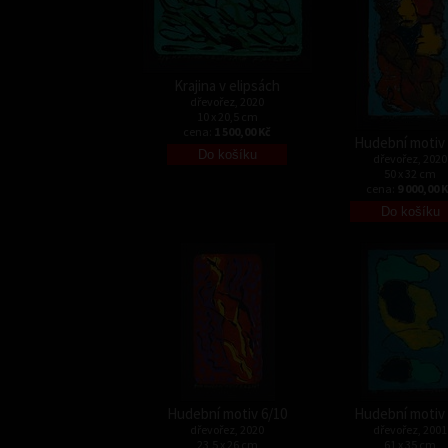
Krajina v elipsách
dřevořez, 2020
10 x 20,5 cm
cena:
1 500,00 Kč
Hudební motiv 
dřevořez, 2020
50 x 32 cm
cena:
9 000,00 
Hudební motiv 6/10
Hudební motiv 
dřevořez, 2020
dřevořez, 2001
23,5 x 26 cm
61 x 35 cm