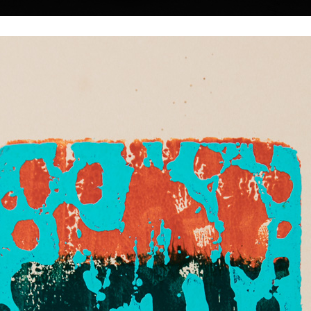
|
|
|
|
|
Home
Umělci
Vybrat dílo
Vybrat dárek
O galerii
O
Sbírky
k
ký
45
Podzimní 2
Noční krajina
akryl na plátně, 2
akryl na plátně, 1998
80 x 100 cm
85 x 105 cm
e narodil 19. února
cena:
120 000,00
cena:
120 000,00 Kč
ch na
ckoprůmyslové
9 v ateliéru
 Jiroudka na