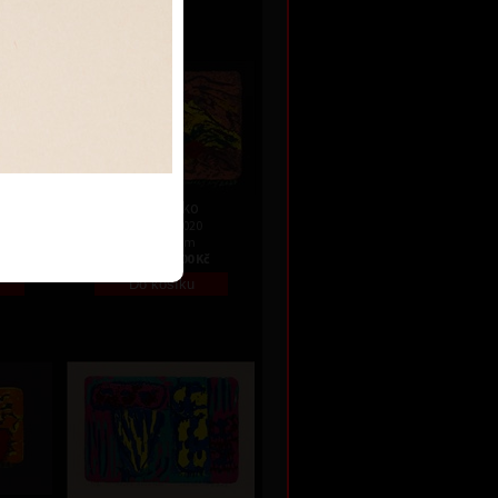
 Kč
e
Toskánsko
dřevořez, 2020
16,5 x 25 cm
Kč
cena:
1 800,00 Kč