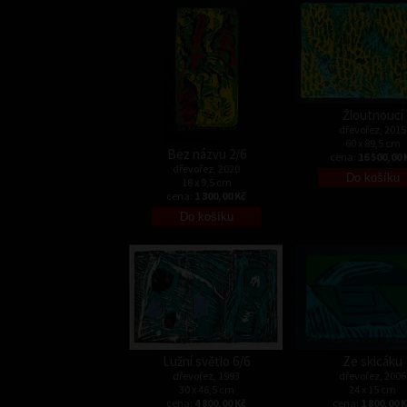
Žloutnoucí
dřevořez, 2015
60 x 89,5 cm
Bez názvu 2/6
cena:
16 500,00 
dřevořez, 2020
18 x 9,5 cm
cena:
1 300,00 Kč
Lužní světlo 6/6
Ze skicáku
dřevořez, 1993
dřevořez, 2006
30 x 46,5 cm
24 x 15 cm
cena:
4 800,00 Kč
cena:
1 800,00 