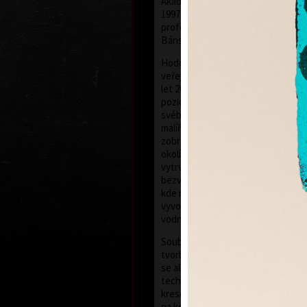
Akademii výtvarných umění v Praze
1997 byl profesorem na AVU v Praz
profesorem současné malby na Ak
Bánské Bystrici na Slovensku.
Hodonský, který vstoupil do širšíh
veřejnosti na přelomu šedesátýc
let 20. století, se po dlouhá léta 
pozici si v dějinách českého výtva
svébytným zacházením s barvou, e
malířského projevu i nevšední mo
zobrazování krajiny. Krajina - přede
okolí Břeclavi, odkud pochází - po
vytrvale. V posledních letech ji za
bezvýhradně. Nejen ve svých roz
kde nejčastěji pracuje se smaragdo
vyvolává vzpomínky na příšeří lužn
vodní hladiny a probleskující světlo
Souběžně s tvorbou malířskou rozv
tvorbu grafickou. Začínal techniko
se ale také leptu, akvatintě a dlouh
technice propojující specifika malí
kresebného projevu. Dřevořez si 
na konci sedmdesátých let. Kontin