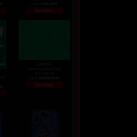
Kč
cena:
1 800,00 Kč
Čeření I.
akryl na plátně, 2018
110 x 140 cm
018
cena:
160 000,00 Kč
 Kč