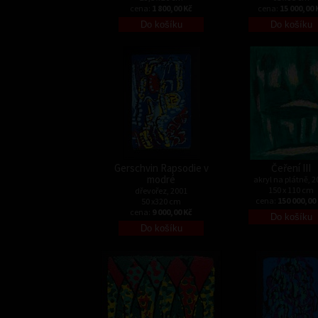
cena:
1 800,00 Kč
cena:
15 000,00 
Gerschvin Rapsodie v
Čeření III
modré
akryl na plátně, 2
150 x 110 cm
dřevořez, 2001
cena:
150 000,00
50 x320 cm
cena:
9 000,00 Kč