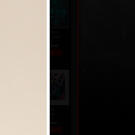
Paměť vesmíru
013
akryl na plátně, 2010
110 x 140 cm
 Kč
cena:
160 000,00 Kč
Vůně ležely
dřevořez, 2003
14,5 x 24 cm
ní
cena:
1 800,00 Kč
995