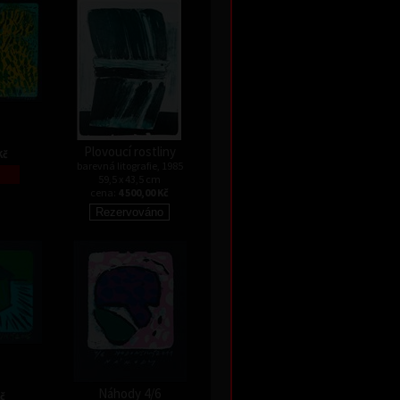
Plovoucí rostliny
Kč
barevná litografie, 1985
59,5 x 43,5 cm
cena:
4 500,00 Kč
Náhody 4/6
Kč