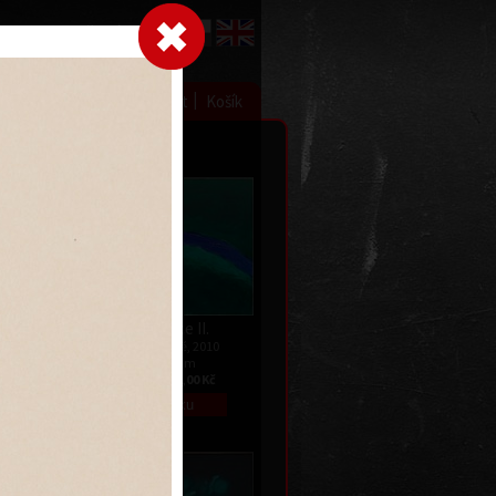
Přihlásit se
|
|
|
 grafice
Výstavy
Kontakt
Košík
Tělo jalovce II.
akryl na plátně, 2010
022
140 x 190 cm
cena:
195 000,00 Kč
 Kč