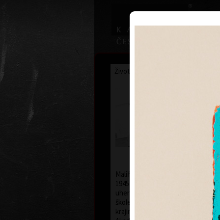
Životopis
Výstavy
Ocenění
Františe
Hodons
* 19. 2. 19
Malíř a grafik František Hodonský s
1945 v Moravském Písku. Po studií
uherskohradišťské střední uměle
škole studoval v letech 1963 až 196
krajinářské malby u prof. Františka