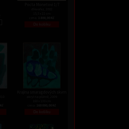
Pocta Monetovi 1/7
dřevořez, 2002
15,5 x 22 cm
č
cena:
1 800,00 Kč
I
Krajina smaragdových skvrn
010
akryl na plátně, 2009
160 x 130 cm
 Kč
cena:
160 000,00 Kč