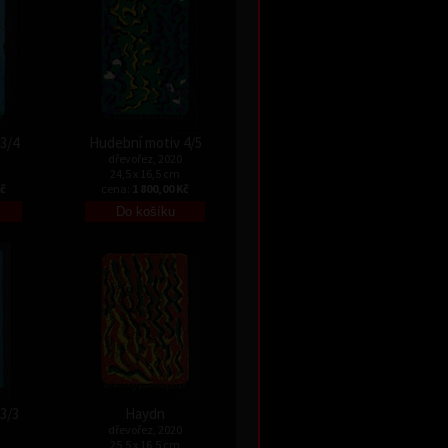
3/4
Hudební motiv 4/5
dřevořez, 2020
24,5 x 16,5 cm
Kč
cena:
1 800,00 Kč
3/3
Haydn
dřevořez, 2020
25,5 x 16,5 cm