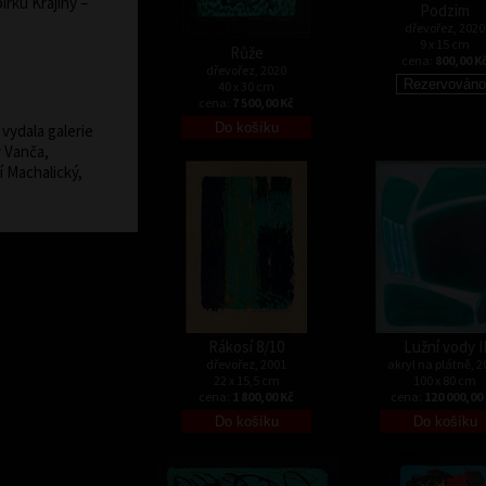
bírku Krajiny –
Podzim
dřevořez, 2020
9 x 15 cm
Růže
cena:
800,00 K
dřevořez, 2020
40 x 30 cm
cena:
7 500,00 Kč
vydala galerie
v Vanča,
í Machalický,
Rákosí 8/10
Lužní vody I
dřevořez, 2001
akryl na plátně, 2
22 x 15,5 cm
100 x 80 cm
cena:
1 800,00 Kč
cena:
120 000,00