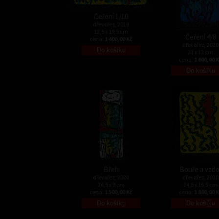
Čeření 1/10
dřevořez, 2019
12,5 x 19,5 cm
Čeření 4/8
cena:
1 400,00 Kč
dřevořez, 2020
21 x 13 cm
cena:
1 600,00 
Břeh
Bouře a vzdo
dřevořez, 2020
dřevořez, 2020
26,5 x 9 cm
24,5 x 16,5 cm
cena:
1 500,00 Kč
cena:
1 800,00 