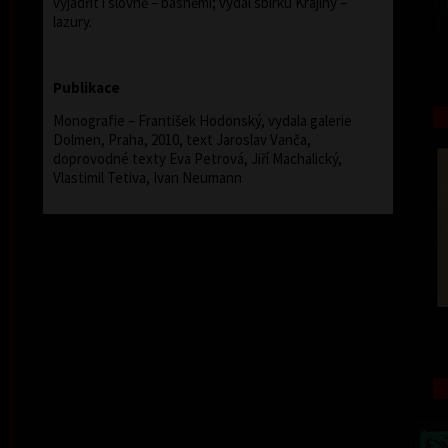
vyjádřit i slovně – básněmi; vydal sbírku Krajiny –
lazury.
Publikace
Monografie – František Hodonský, vydala galerie
Dolmen, Praha, 2010, text Jaroslav Vanča,
doprovodné texty Eva Petrová, Jiří Machalický,
Vlastimil Tetiva, Ivan Neumann