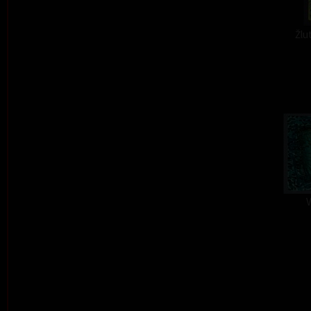
Žlu
V