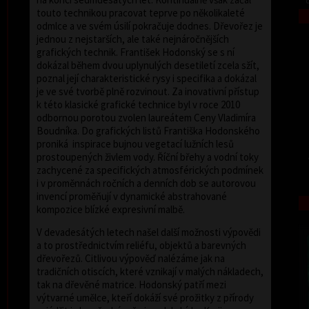
touto technikou pracovat teprve po několikaleté
odmlce a ve svém úsilí pokračuje dodnes. Dřevořez je
jednou z nejstarších, ale také nejnáročnějších
grafických technik. František Hodonský se s ní
dokázal během dvou uplynulých desetiletí zcela sžít,
poznal její charakteristické rysy i specifika a dokázal
je ve své tvorbě plně rozvinout. Za inovativní přístup
k této klasické grafické technice byl v roce 2010
odbornou porotou zvolen laureátem Ceny Vladimíra
Boudníka. Do grafických listů Františka Hodonského
proniká inspirace bujnou vegetací lužních lesů
prostoupených živlem vody. Říční břehy a vodní toky
zachycené za specifických atmosférických podmínek
i v proměnnách ročních a denních dob se autorovou
invencí proměňují v dynamické abstrahované
kompozice blízké expresivní malbě.
V devadesátých letech našel další možnosti výpovědi
a to prostřednictvím reliéfu, objektů a barevných
dřevořezů. Citlivou výpověď nalézáme jak na
tradičních otiscích, které vznikají v malých nákladech,
tak na dřevěné matrice. Hodonský patří mezi
výtvarné umělce, kteří dokáží své prožitky z přírody