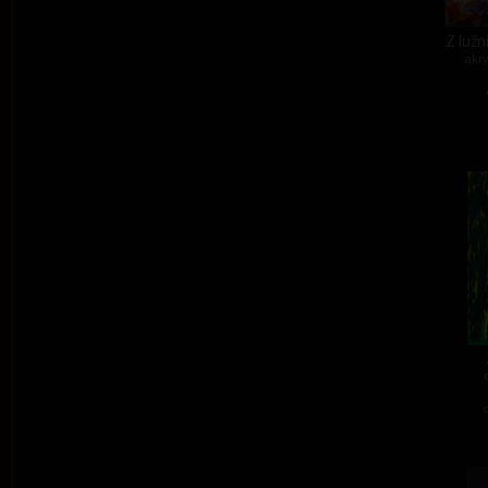
Z lužn
akry