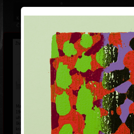
|
Home
Uměl
Životopis
Výstavy
Ocenění
Sbírky
František
Hodonský
* 19. 2. 1945
a
Malíř a grafik František Hodonský se narodil 19. února
1945 v Moravském Písku. Po studiích na
uherskohradišťské střední uměleckoprůmyslové
škole studoval v letech 1963 až 1969 v ateliéru
krajinářské malby u prof. Františka Jiroudka na