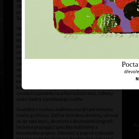
Akademii výtvarných umění v Praze. V období 1990 až
1997 byl profesorem na AVU v Praze a od roku 1998 je
profesorem současné malby na Akademii umění v
Bánské Bystrici na Slovensku.
Hodonský, který vstoupil do širšího povědomí kulturní
veřejnosti na přelomu šedesátých a sedmdesátých
let 20. století, se po dlouhá léta věnuje malbě. Svou
pozici si v dějinách českého výtvarného umění získal
akr
svébytným zacházením s barvou, expresivitou
malířského projevu i nevšední monumentalitou v
Pocta
zobrazování krajiny. Krajina - především lužní lesy v
okolí Břeclavi, odkud pochází - poutá jeho pozornost
dřevoře
vytrvale. V posledních letech ji zachycuje téměř
N
bezvýhradně. Nejen ve svých rozměrných malbách,
kde nejčastěji pracuje se smaragdovou zelení, která
vyvolává vzpomínky na příšeří lužních lesů, odlesky
vodní hladiny a probleskující světlo.
Souběžně s tvorbou malířskou rozvíjí také bohatou
tvorbu grafickou. Začínal technikou linořezu, věnoval
se ale také leptu, akvatintě a dlouhodobě litografii -
Kr
technice propojující specifika malířského a
a
kresebného projevu. Dřevořez si poprvé vyzkoušel
na konci sedmdesátých let. Kontinuálně však začal