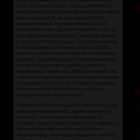
touto technikou pracovat teprve po několikaleté
odmlce a ve svém úsilí pokračuje dodnes. Dřevořez je
jednou z nejstarších, ale také nejnáročnějších
grafických technik. František Hodonský se s ní
dokázal během dvou uplynulých desetiletí zcela sžít,
poznal její charakteristické rysy i specifika a dokázal
je ve své tvorbě plně rozvinout. Za inovativní přístup
k této klasické grafické technice byl v roce 2010
odbornou porotou zvolen laureátem Ceny Vladimíra
Boudníka. Do grafických listů Františka Hodonského
proniká inspirace bujnou vegetací lužních lesů
prostoupených živlem vody. Říční břehy a vodní toky
zachycené za specifických atmosférických podmínek
i v proměnnách ročních a denních dob se autorovou
invencí proměňují v dynamické abstrahované
kompozice blízké expresivní malbě.
V devadesátých letech našel další možnosti výpovědi
a to prostřednictvím reliéfu, objektů a barevných
dřevořezů. Citlivou výpověď nalézáme jak na
tradičních otiscích, které vznikají v malých nákladech,
tak na dřevěné matrice. Hodonský patří mezi
výtvarné umělce, kteří dokáží své prožitky z přírody