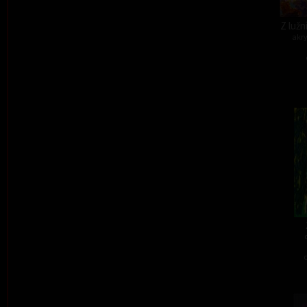
Z lužn
akry