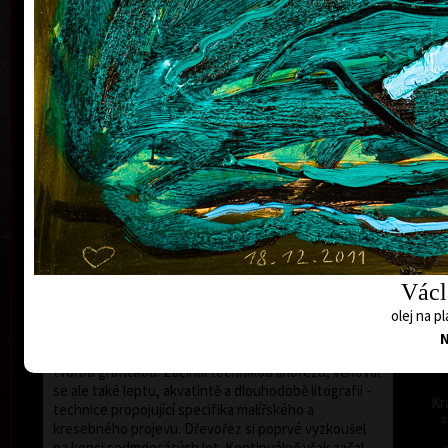
Akademii výtvarných umění v Praze. V období 1990 až
1997 byl profesorem na AVU v Praze a od roku 1998 je
profesorem současné malby na Akademii umění v
Bánské Bystrici na Slovensku.
Hodonský, který vstoupil do širšího povědomí kulturní
veřejnosti na přelomu šedesátých a sedmdesátých
let 20. století, se po dlouhá léta věnuje malbě. Svou
pozici si v dějinách českého výtvarného umění získal
akr
svébytným zacházením s barvou, expresivitou
malířského projevu i nevšední monumentalitou v
zobrazování krajiny. Krajina - především lužní lesy v
okolí Břeclavi, odkud pochází - poutá jeho pozornost
vytrvale. V posledních letech ji zachycuje téměř
bezvýhradně. Nejen ve svých rozměrných malbách,
kde nejčastěji pracuje se smaragdovou zelení, která
Václ
vyvolává vzpomínky na příšeří lužních lesů, odlesky
olej na p
vodní hladiny a probleskující světlo.
Souběžně s tvorbou malířskou rozvíjí také bohatou
tvorbu grafickou. Začínal technikou linořezu, věnoval
se ale také leptu, akvatintě a dlouhodobě litografii -
Kr
technice propojující specifika malířského a
a
kresebného projevu. Dřevořez si poprvé vyzkoušel
na konci sedmdesátých let. Kontinuálně však začal