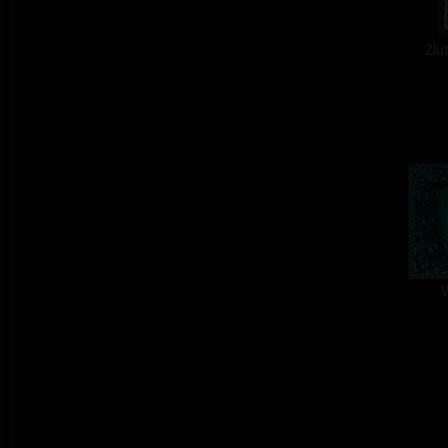
Žlu
V