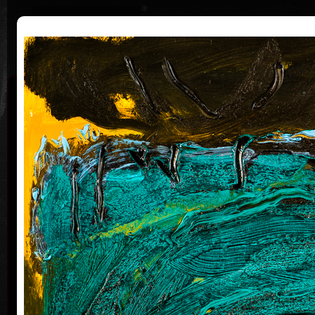
|
Home
Uměl
Životopis
Výstavy
Ocenění
Sbírky
František
Hodonský
* 19. 2. 1945
a
Malíř a grafik František Hodonský se narodil 19. února
1945 v Moravském Písku. Po studiích na
uherskohradišťské střední uměleckoprůmyslové
škole studoval v letech 1963 až 1969 v ateliéru
krajinářské malby u prof. Františka Jiroudka na