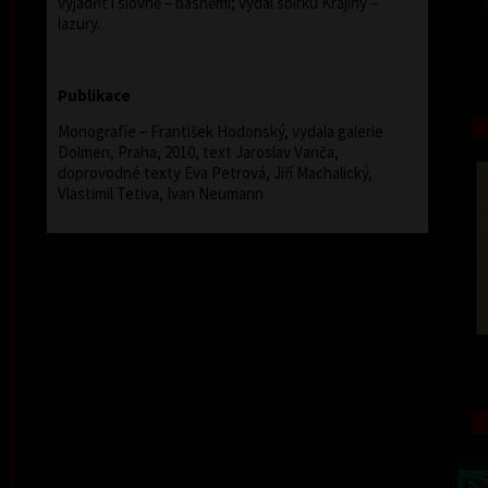
vyjádřit i slovně – básněmi; vydal sbírku Krajiny –
lazury.
Publikace
Monografie – František Hodonský, vydala galerie
Dolmen, Praha, 2010, text Jaroslav Vanča,
doprovodné texty Eva Petrová, Jiří Machalický,
Vlastimil Tetiva, Ivan Neumann