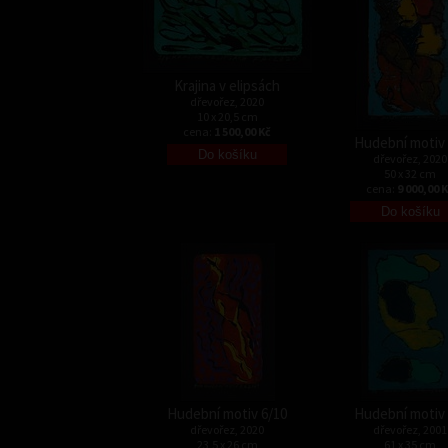
Krajina v elipsách
dřevořez, 2020
10 x 20,5 cm
cena:
1 500,00 Kč
Hudební motiv 
dřevořez, 2020
50 x 32 cm
cena:
9 000,00 
Hudební motiv 6/10
Hudební motiv 
dřevořez, 2020
dřevořez, 2001
23,5 x 26 cm
61 x 35 cm