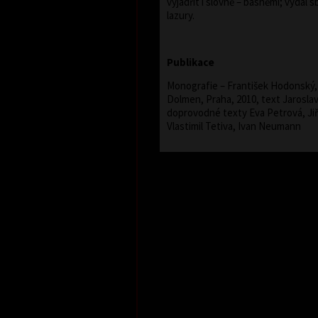
vyjádřit i slovně – básněmi; vydal s
lazury.
Publikace
Monografie – František Hodonský, 
Dolmen, Praha, 2010, text Jarosla
doprovodné texty Eva Petrová, Jiř
Vlastimil Tetiva, Ivan Neumann