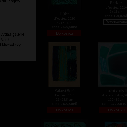
bírku Krajiny –
Podzim
dřevořez, 2020
9 x 15 cm
Růže
cena:
800,00 K
dřevořez, 2020
40 x 30 cm
cena:
7 500,00 Kč
vydala galerie
v Vanča,
í Machalický,
Rákosí 8/10
Lužní vody I
dřevořez, 2001
akryl na plátně, 2
22 x 15,5 cm
100 x 80 cm
cena:
1 800,00 Kč
cena:
120 000,00