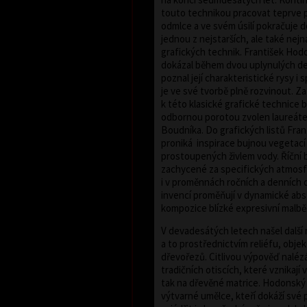
touto technikou pracovat teprve p
odmlce a ve svém úsilí pokračuje 
jednou z nejstarších, ale také nejn
grafických technik. František Hodo
dokázal během dvou uplynulých dese
poznal její charakteristické rysy i 
je ve své tvorbě plně rozvinout. Za
k této klasické grafické technice b
odbornou porotou zvolen laureáte
Boudníka. Do grafických listů Fr
proniká inspirace bujnou vegetací 
prostoupených živlem vody. Říční 
zachycené za specifických atmos
i v proměnnách ročních a denních
invencí proměňují v dynamické ab
kompozice blízké expresivní malbě
V devadesátých letech našel další
a to prostřednictvím reliéfu, obje
dřevořezů. Citlivou výpověď naléz
tradičních otiscích, které vznikají
tak na dřevěné matrice. Hodonský 
výtvarné umělce, kteří dokáží své p