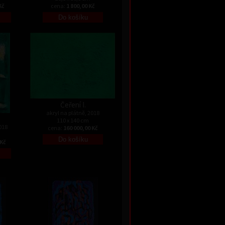
Kč
cena:
1 800,00 Kč
Čeření I.
akryl na plátně, 2018
110 x 140 cm
018
cena:
160 000,00 Kč
 Kč