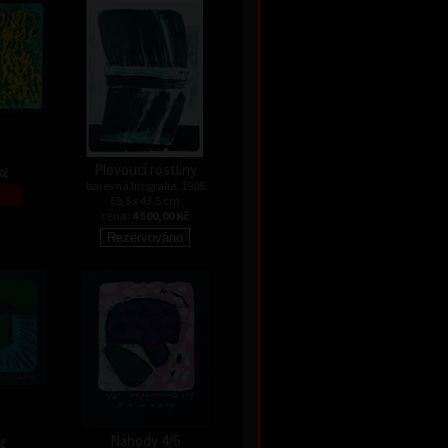
Plovoucí rostliny
Kč
barevná litografie, 1985
59,5 x 43,5 cm
cena:
4 500,00 Kč
Náhody 4/6
Kč