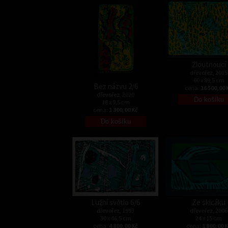
Žloutnoucí
dřevořez, 2015
60 x 89,5 cm
Bez názvu 2/6
cena:
16 500,00 
dřevořez, 2020
18 x 9,5 cm
cena:
1 300,00 Kč
Lužní světlo 6/6
Ze skicáku
dřevořez, 1993
dřevořez, 2006
30 x 46,5 cm
24 x 15 cm
cena:
4 800,00 Kč
cena:
1 800,00 