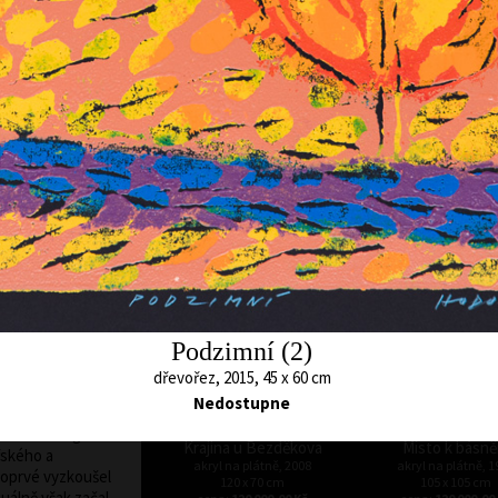
. V období 1990 až
e a od roku 1998 je
ademii umění v
o povědomí kulturní
Noční řeka
h a sedmdesátých
akryl na plátně, 2
věnuje malbě. Svou
Tělo jalovce I.
110 x 140 cm
rného umění získal
akryl na plátně, bez data
cena:
160 000,00
190 x 140 cm
xpresivitou
cena:
195 000,00 Kč
numentalitou v
vším lužní lesy v
utá jeho pozornost
chycuje téměř
měrných malbách,
vou zelení, která
ích lesů, odlesky
Podzimní (2)
.
dřevořez, 2015, 45 x 60 cm
íjí také bohatou
Nedostupne
u linořezu, věnoval
odobě litografii -
Krajina u Bezděkova
Místo k básně
řského a
akryl na plátně, 2008
akryl na plátně, 1
poprvé vyzkoušel
120 x 70 cm
105 x 105 cm
uálně však začal