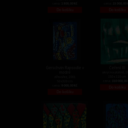
cena:
1 800,00 Kč
cena:
15 000,00 
Gerschvin Rapsodie v
Čeření III
modré
akryl na plátně, 2
150 x 110 cm
dřevořez, 2001
cena:
150 000,00
50 x320 cm
cena:
9 000,00 Kč