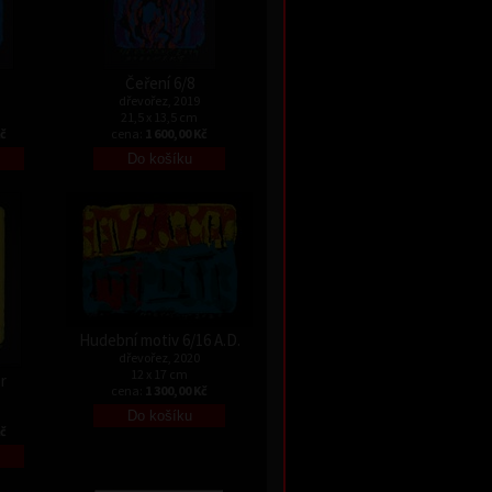
Čeření 6/8
dřevořez, 2019
21,5 x 13,5 cm
Kč
cena:
1 600,00 Kč
Hudební motiv 6/16 A.D.
dřevořez, 2020
12 x 17 cm
r
cena:
1 300,00 Kč
Kč