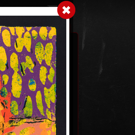
Přihlásit se
|
|
|
 grafice
Výstavy
Kontakt
Košík
Tělo jalovce II.
akryl na plátně, 2010
022
140 x 190 cm
cena:
195 000,00 Kč
 Kč