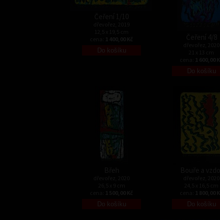
Čeření 1/10
dřevořez, 2019
12,5 x 19,5 cm
Čeření 4/8
cena:
1 400,00 Kč
dřevořez, 2020
21 x 13 cm
cena:
1 600,00 
Břeh
Bouře a vzdo
dřevořez, 2020
dřevořez, 2020
26,5 x 9 cm
24,5 x 16,5 cm
cena:
1 500,00 Kč
cena:
1 800,00 