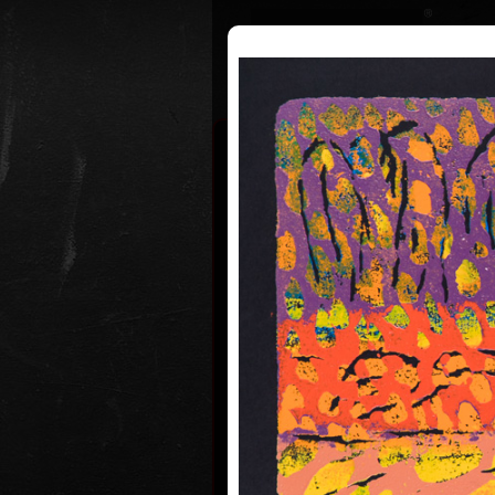
Životopis
Výstavy
Ocenění
Františe
Hodons
* 19. 2. 19
Malíř a grafik František Hodonský s
1945 v Moravském Písku. Po studií
uherskohradišťské střední uměle
škole studoval v letech 1963 až 196
krajinářské malby u prof. Františka