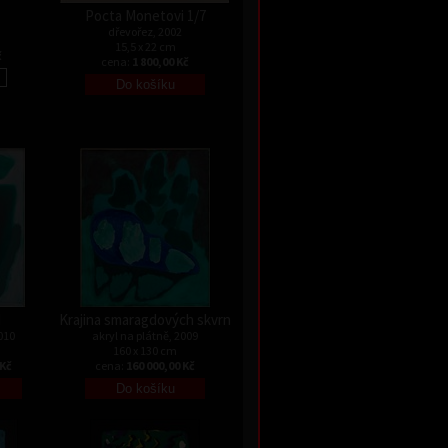
Pocta Monetovi 1/7
dřevořez, 2002
15,5 x 22 cm
č
cena:
1 800,00 Kč
I
Krajina smaragdových skvrn
010
akryl na plátně, 2009
160 x 130 cm
 Kč
cena:
160 000,00 Kč