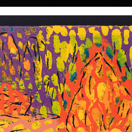
|
|
|
|
|
Home
Umělci
Vybrat dílo
Vybrat dárek
O galerii
O
Sbírky
k
ký
45
Podzimní 2
Noční krajina
akryl na plátně, 2
akryl na plátně, 1998
80 x 100 cm
85 x 105 cm
e narodil 19. února
cena:
120 000,00
cena:
120 000,00 Kč
ch na
ckoprůmyslové
9 v ateliéru
 Jiroudka na