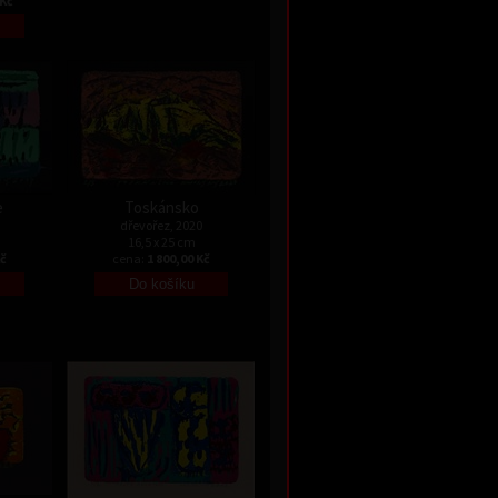
 Kč
e
Toskánsko
dřevořez, 2020
16,5 x 25 cm
Kč
cena:
1 800,00 Kč