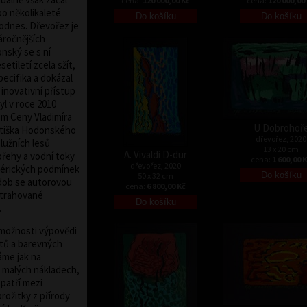
cena:
120 000,00 Kč
cena:
120 000,00
o několikaleté
dodnes. Dřevořez je
áročnějších
nský se s ní
tiletí zcela sžít,
specifika a dokázal
 inovativní přístup
yl v roce 2010
m Ceny Vladimíra
U Dobrohoř
antiška Hodonského
dřevořez, 2020
lužních lesů
13 x 20 cm
A. Vivaldi D-dur
břehy a vodní toky
cena:
1 600,00 
dřevořez, 2020
férických podmínek
50 x 32 cm
 dob se autorovou
cena:
6 800,00 Kč
strahované
.
 možnosti výpovědi
ktů a barevných
áme jak na
 v malých nákladech,
patří mezi
rožitky z přírody