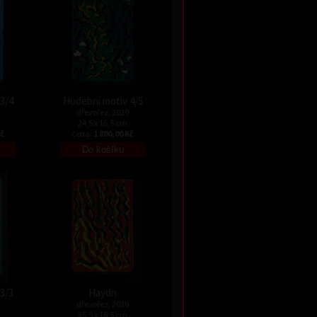
3/4
Hudební motiv 4/5
dřevořez, 2020
24,5 x 16,5 cm
Kč
cena:
1 800,00 Kč
3/3
Haydn
dřevořez, 2020
25,5 x 16,5 cm