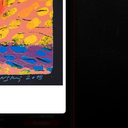
Paměť vesmíru
013
akryl na plátně, 2010
110 x 140 cm
 Kč
cena:
160 000,00 Kč
Vůně ležely
dřevořez, 2003
14,5 x 24 cm
ní
cena:
1 800,00 Kč
995