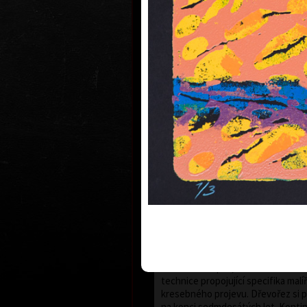
Akademii výtvarných umění v Praze
1997 byl profesorem na AVU v Praz
profesorem současné malby na Ak
Bánské Bystrici na Slovensku.
Hodonský, který vstoupil do širšíh
veřejnosti na přelomu šedesátýc
let 20. století, se po dlouhá léta 
pozici si v dějinách českého výtva
svébytným zacházením s barvou, e
malířského projevu i nevšední mo
zobrazování krajiny. Krajina - přede
okolí Břeclavi, odkud pochází - po
vytrvale. V posledních letech ji za
bezvýhradně. Nejen ve svých roz
kde nejčastěji pracuje se smaragdo
vyvolává vzpomínky na příšeří lužn
vodní hladiny a probleskující světlo
Souběžně s tvorbou malířskou rozv
tvorbu grafickou. Začínal techniko
se ale také leptu, akvatintě a dlouh
technice propojující specifika malí
kresebného projevu. Dřevořez si 
na konci sedmdesátých let. Kontin