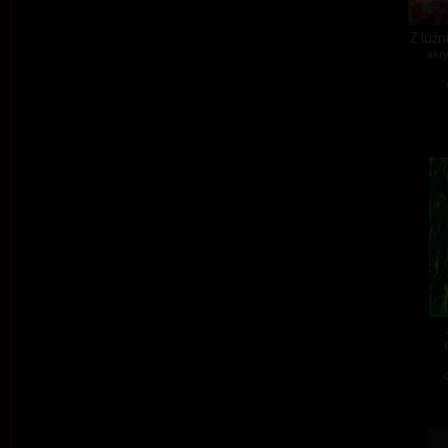
Z lužn
akry