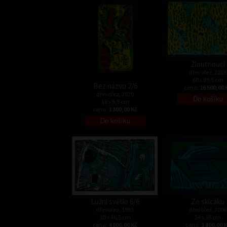
Žloutnoucí
dřevořez, 2015
60 x 89,5 cm
Bez názvu 2/6
cena:
16 500,00 
dřevořez, 2020
18 x 9,5 cm
cena:
1 300,00 Kč
Lužní světlo 6/6
Ze skicáku
dřevořez, 1993
dřevořez, 2006
30 x 46,5 cm
24 x 15 cm
cena:
4 800,00 Kč
cena:
1 800,00 