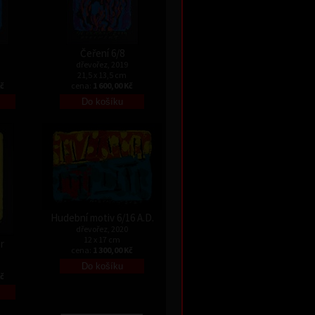
Čeření 6/8
dřevořez, 2019
21,5 x 13,5 cm
Kč
cena:
1 600,00 Kč
Hudební motiv 6/16 A.D.
dřevořez, 2020
12 x 17 cm
r
cena:
1 300,00 Kč
Kč