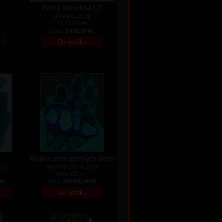
Pocta Monetovi 1/7
dřevořez, 2002
15,5 x 22 cm
č
cena:
1 800,00 Kč
I
Krajina smaragdových skvrn
010
akryl na plátně, 2009
160 x 130 cm
 Kč
cena:
160 000,00 Kč