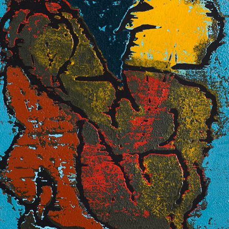
. V období 1990 až
e a od roku 1998 je
ademii umění v
o povědomí kulturní
Noční řeka
h a sedmdesátých
akryl na plátně, 2
věnuje malbě. Svou
Tělo jalovce I.
110 x 140 cm
rného umění získal
akryl na plátně, bez data
cena:
160 000,00
190 x 140 cm
xpresivitou
cena:
195 000,00 Kč
numentalitou v
vším lužní lesy v
utá jeho pozornost
chycuje téměř
měrných malbách,
vou zelení, která
ích lesů, odlesky
.
íjí také bohatou
u linořezu, věnoval
odobě litografii -
Krajina u Bezděkova
Místo k básně
řského a
akryl na plátně, 2008
akryl na plátně, 1
poprvé vyzkoušel
120 x 70 cm
105 x 105 cm
uálně však začal