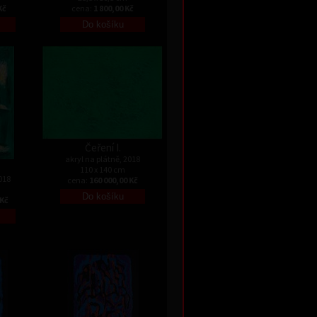
Kč
cena:
1 800,00 Kč
Čeření I.
akryl na plátně, 2018
110 x 140 cm
018
cena:
160 000,00 Kč
 Kč