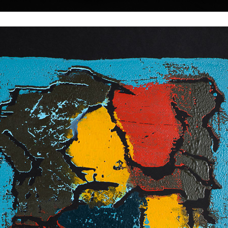
|
|
|
|
|
Home
Umělci
Vybrat dílo
Vybrat dárek
O galerii
O
Sbírky
k
ký
45
Podzimní 2
Noční krajina
akryl na plátně, 2
akryl na plátně, 1998
80 x 100 cm
85 x 105 cm
e narodil 19. února
cena:
120 000,00
cena:
120 000,00 Kč
ch na
ckoprůmyslové
9 v ateliéru
 Jiroudka na