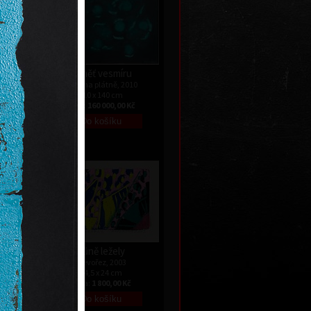
Paměť vesmíru
013
akryl na plátně, 2010
110 x 140 cm
 Kč
cena:
160 000,00 Kč
Vůně ležely
dřevořez, 2003
14,5 x 24 cm
ní
cena:
1 800,00 Kč
995