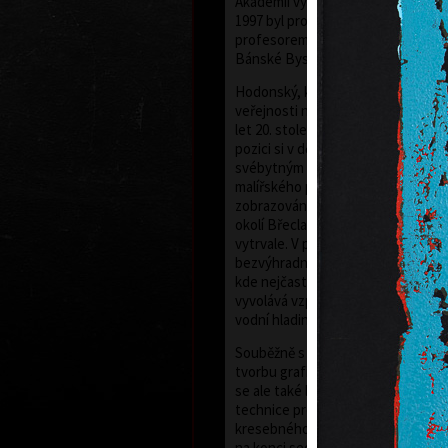
Akademii výtvarných umění v Praze
1997 byl profesorem na AVU v Praz
profesorem současné malby na Ak
Bánské Bystrici na Slovensku.
Hodonský, který vstoupil do širšíh
veřejnosti na přelomu šedesátýc
let 20. století, se po dlouhá léta 
pozici si v dějinách českého výtva
svébytným zacházením s barvou, e
malířského projevu i nevšední mo
zobrazování krajiny. Krajina - přede
okolí Břeclavi, odkud pochází - po
vytrvale. V posledních letech ji za
bezvýhradně. Nejen ve svých roz
kde nejčastěji pracuje se smaragdo
vyvolává vzpomínky na příšeří lužn
vodní hladiny a probleskující světlo
Souběžně s tvorbou malířskou rozv
tvorbu grafickou. Začínal techniko
se ale také leptu, akvatintě a dlouh
technice propojující specifika malí
kresebného projevu. Dřevořez si 
na konci sedmdesátých let. Kontin