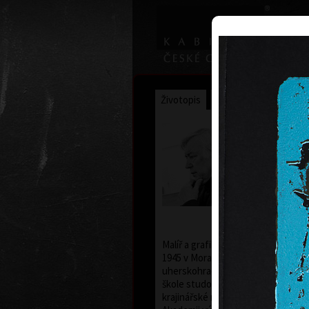
Životopis
Výstavy
Ocenění
Františe
Hodons
* 19. 2. 19
Malíř a grafik František Hodonský s
1945 v Moravském Písku. Po studií
uherskohradišťské střední uměle
škole studoval v letech 1963 až 196
krajinářské malby u prof. Františka