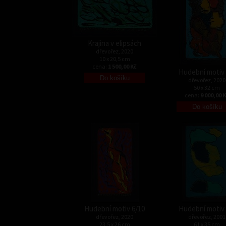
Krajina v elipsách
dřevořez, 2020
10 x 20,5 cm
cena:
1 500,00 Kč
Hudební motiv 
dřevořez, 2020
50 x 32 cm
cena:
9 000,00 
Hudební motiv 6/10
Hudební motiv 
dřevořez, 2020
dřevořez, 2001
23,5 x 26 cm
61 x 35 cm