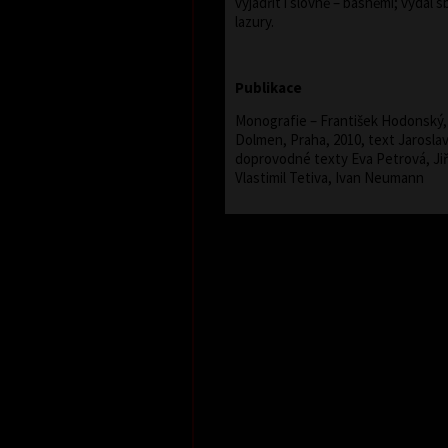
vyjádřit i slovně – básněmi; vydal s
lazury.
Publikace
Monografie – František Hodonský, 
Dolmen, Praha, 2010, text Jarosla
doprovodné texty Eva Petrová, Jiř
Vlastimil Tetiva, Ivan Neumann