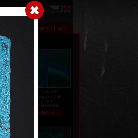
Přihlásit se
|
|
|
 grafice
Výstavy
Kontakt
Košík
Tělo jalovce II.
akryl na plátně, 2010
022
140 x 190 cm
cena:
195 000,00 Kč
 Kč