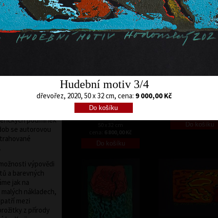
cena:
120 000,00 Kč
cena:
120 000,00
o několikaleté
dodnes. Dřevořez je
áročnějších
nský se s ní
tiletí zcela sžít,
specifika a dokázal
 inovativní přístup
yl v roce 2010
Hudební motiv 3/4
m Ceny Vladimíra
U Dobrohoř
antiška Hodonského
dřevořez, 2020, 50 x 32 cm, cena:
9 000,00 Kč
dřevořez, 2020
lužních lesů
13 x 20 cm
A. Vivaldi D-dur
břehy a vodní toky
cena:
1 600,00 
dřevořez, 2020
férických podmínek
50 x 32 cm
 dob se autorovou
cena:
6 800,00 Kč
strahované
.
 možnosti výpovědi
ktů a barevných
áme jak na
 v malých nákladech,
patří mezi
rožitky z přírody