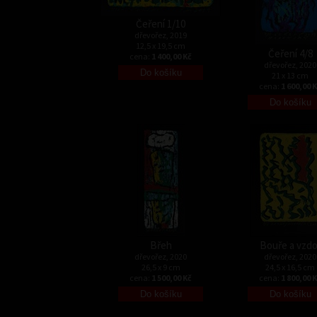
Čeření 1/10
dřevořez, 2019
12,5 x 19,5 cm
Čeření 4/8
cena:
1 400,00 Kč
dřevořez, 2020
21 x 13 cm
cena:
1 600,00 
Břeh
Bouře a vzdo
dřevořez, 2020
dřevořez, 2020
26,5 x 9 cm
24,5 x 16,5 cm
cena:
1 500,00 Kč
cena:
1 800,00 