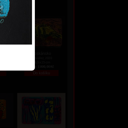
 Kč
e
Toskánsko
dřevořez, 2020
16,5 x 25 cm
Kč
cena:
1 800,00 Kč