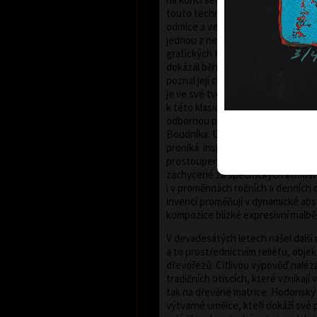
touto technikou pracovat teprve p
odmlce a ve svém úsilí pokračuje 
jednou z nejstarších, ale také nejn
grafických technik. František Hodo
dokázal během dvou uplynulých dese
poznal její charakteristické rysy i 
je ve své tvorbě plně rozvinout. Za
k této klasické grafické technice b
odbornou porotou zvolen laureáte
Boudníka. Do grafických listů Fr
proniká inspirace bujnou vegetací 
prostoupených živlem vody. Říční 
zachycené za specifických atmos
i v proměnnách ročních a denních
invencí proměňují v dynamické ab
kompozice blízké expresivní malbě
V devadesátých letech našel další
a to prostřednictvím reliéfu, obje
dřevořezů. Citlivou výpověď naléz
tradičních otiscích, které vznikají
tak na dřevěné matrice. Hodonský 
výtvarné umělce, kteří dokáží své p