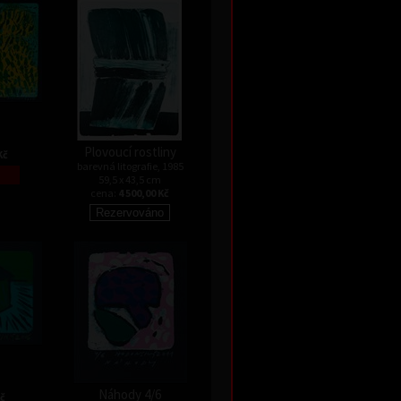
Plovoucí rostliny
Kč
barevná litografie, 1985
59,5 x 43,5 cm
cena:
4 500,00 Kč
Náhody 4/6
Kč