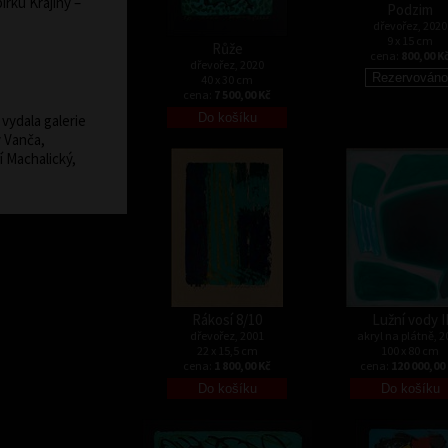
bírku Krajiny –
Podzim
dřevořez, 2020
9 x 15 cm
Růže
cena:
800,00 K
dřevořez, 2020
40 x 30 cm
cena:
7 500,00 Kč
vydala galerie
v Vanča,
í Machalický,
Rákosí 8/10
Lužní vody I
dřevořez, 2001
akryl na plátně, 2
22 x 15,5 cm
100 x 80 cm
cena:
1 800,00 Kč
cena:
120 000,00