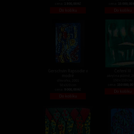
cena:
1 800,00 Kč
cena:
15 000,00 
Gerschvin Rapsodie v
Čeření III
modré
akryl na plátně, 2
150 x 110 cm
dřevořez, 2001
cena:
150 000,00
50 x320 cm
cena:
9 000,00 Kč