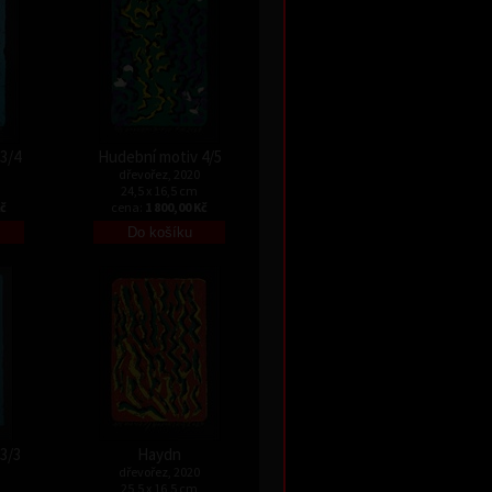
3/4
Hudební motiv 4/5
dřevořez, 2020
24,5 x 16,5 cm
Kč
cena:
1 800,00 Kč
3/3
Haydn
dřevořez, 2020
25,5 x 16,5 cm